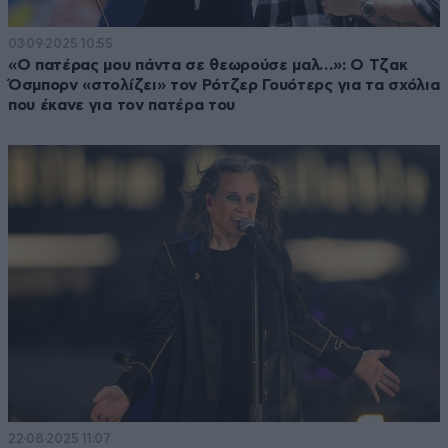
03·09·2025 10:55
«Ο πατέρας μου πάντα σε θεωρούσε μαλ…»: Ο Τζακ
Όσμπορν «στολίζει» τον Ρότζερ Γουότερς για τα σχόλια
που έκανε για τον πατέρα του
22·08·2025 11:07