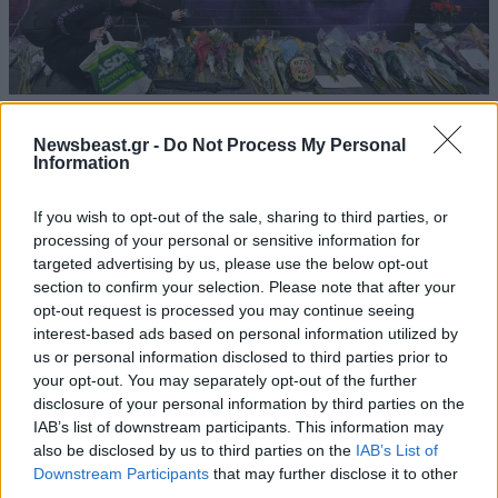
23·07·2025 18:25
«Ευχαριστούμε Όζι»: Το Μπέρμιγχαμ, η γενέτειρα του
Newsbeast.gr -
Do Not Process My Personal
θρυλικού frontman των Black Sabbath αποχαιρετά το
Information
«είδωλό της»
If you wish to opt-out of the sale, sharing to third parties, or
processing of your personal or sensitive information for
targeted advertising by us, please use the below opt-out
section to confirm your selection. Please note that after your
opt-out request is processed you may continue seeing
interest-based ads based on personal information utilized by
us or personal information disclosed to third parties prior to
your opt-out. You may separately opt-out of the further
disclosure of your personal information by third parties on the
IAB’s list of downstream participants. This information may
also be disclosed by us to third parties on the
IAB’s List of
Downstream Participants
that may further disclose it to other
third parties.