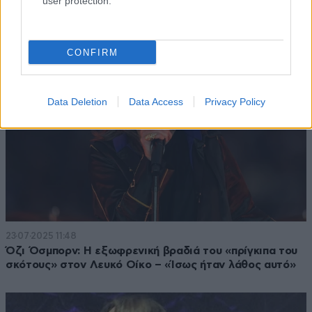
user protection.
εκείνη μου έσωζε τη ζωή»
CONFIRM
Data Deletion
Data Access
Privacy Policy
23·07·2025 11:48
Όζι Όσμπορν: Η εξωφρενική βραδιά του «πρίγκιπα του
σκότους» στον Λευκό Οίκο – «Ίσως ήταν λάθος αυτό»