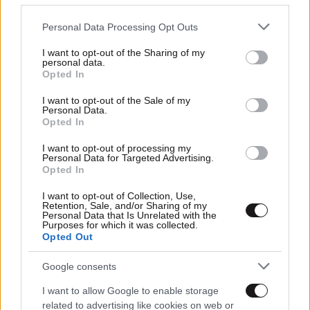
Please note that this website/app uses one or more Google
Personal Data Processing Opt Outs
23·07·2025 13:47
services and may gather and store information including but
Πώς ο θρυλικός Όζι Όσμπορν άλλαξε για πάντα τη
not limited to your visit or usage behaviour. You may click to
I want to opt-out of the Sharing of my
personal data.
ριάλιτι τηλεόραση με το «The Osbournes»
grant or deny consent to Google and its third-party tags to
Opted In
use your data for below specified purposes in below Google
consent section.
I want to opt-out of the Sale of my
Personal Data.
Opted In
I want to opt-out of processing my
Personal Data for Targeted Advertising.
Opted In
I want to opt-out of Collection, Use,
Retention, Sale, and/or Sharing of my
Personal Data that Is Unrelated with the
Purposes for which it was collected.
Opted Out
Google consents
I want to allow Google to enable storage
related to advertising like cookies on web or
23·07·2025 13:20