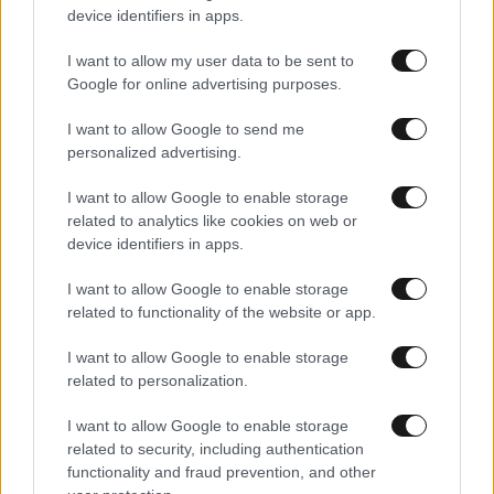
device identifiers in apps.
Οι πιο εξωφρενικές στιγμές στη ζωή του Όζι Όσμπορν
– Ούρησε σε μνημείο φορώντας φόρεμα της γυναίκας
I want to allow my user data to be sent to
του, πυροβόλησε γάτες, δάγκωσε περιστέρι
Google for online advertising purposes.
I want to allow Google to send me
personalized advertising.
I want to allow Google to enable storage
related to analytics like cookies on web or
device identifiers in apps.
I want to allow Google to enable storage
related to functionality of the website or app.
I want to allow Google to enable storage
related to personalization.
I want to allow Google to enable storage
23·07·2025 12:48
related to security, including authentication
Η εξομολόγηση που είχε κάνει ο Όζι Όσμπορν για τη
functionality and fraud prevention, and other
σύζυγό του: «Τη χτυπούσα, έκανα φρικτά πράγματα και