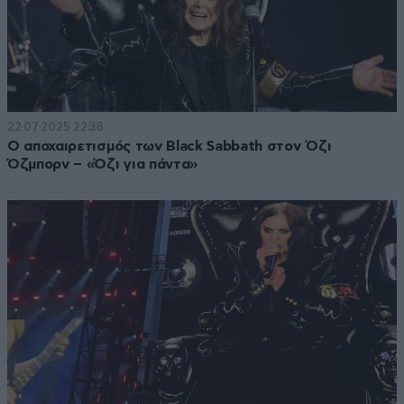
22·07·2025 22:38
Ο αποχαιρετισμός των Black Sabbath στον Όζι
Όζμπορν – «Όζι για πάντα»