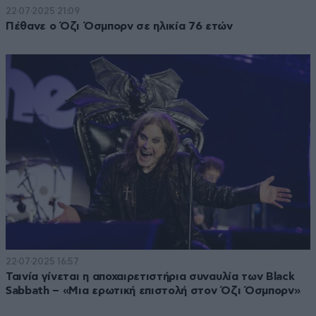
22·07·2025 21:09
Πέθανε ο Όζι Όσμπορν σε ηλικία 76 ετών
22·07·2025 16:57
Ταινία γίνεται η αποχαιρετιστήρια συναυλία των Black
Sabbath – «Μια ερωτική επιστολή στον Όζι Όσμπορν»