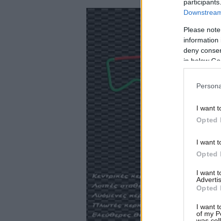
participants
Downstream 
Please note
information 
deny consent
in below Go
Persona
I want t
Opted 
I want t
Opted 
I want 
Advertis
Opted 
I want t
of my P
was col