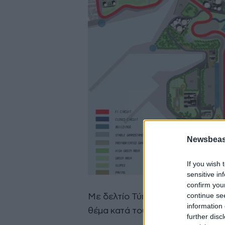
Newsbeast
If you wish 
sensitive in
confirm you
continue se
Με δελτίο Τύπου, χθες, η ΔΙΕΛΠΙ
information 
θέμα κατά τους τελευταίους 6 μή
further disc