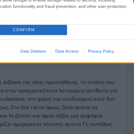
cation functionality and fraud prevention, and other user protection.
CONFIRM
Data Deletion
Data Access
Privacy Policy
κή έκβαση της όλης προσπάθειας, το σχόλιο που
γμα στην πραγματικότητα λειτουργεί αντίθετα για
Ecclestone: στη φάση του σχεδιασμού ποτέ δεν
υς. Στο δια ταύτα όμως, ζητά πρώτα να
 και τη βλέπει και αφού λάβει μια τριψήφια
ορίζει ημερομηνία τέλεσης αγώνα F1, συνήθως