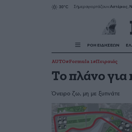
Αστέριος, Ν
Σήμερα
γιορτάζουν:
ΡΟΗ ΕΙΔΗΣΕΩΝ
ΕΛ
AUTO
#Formula 1
#Πειραιάς
Το πλάνο για 
Όνειρο ζω, μη με ξυπνάτε