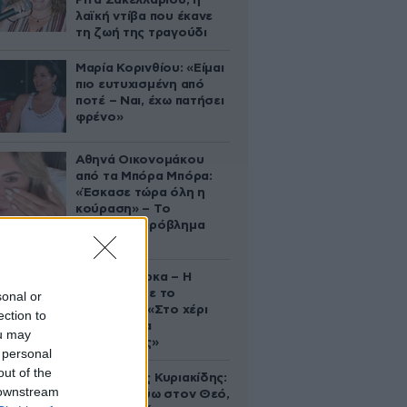
Ρίτα Σακελλαρίου, η
λαϊκή ντίβα που έκανε
τη ζωή της τραγούδι
Μαρία Κορινθίου: «Είμαι
πιο ευτυχισμένη από
ποτέ – Ναι, έχω πατήσει
φρένο»
Αθηνά Οικονομάκου
από τα Μπόρα Μπόρα:
«Έσκασε τώρα όλη η
κούραση» – Το
απρόοπτο πρόβλημα
υγείας
Δανάη Μπάρκα – Η
ανάρτηση με το
sonal or
σάντουιτς: «Στο χέρι
ection to
σου είναι να
ou may
αδυνατίσεις»
 personal
out of the
Βλαδίμηρος Κυριακίδης:
 downstream
«Δεν πιστεύω στον Θεό,