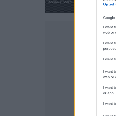
Opted 
Google 
I want t
web or d
I want t
purpose
I want 
I want t
web or d
I want t
or app.
I want t
I want t