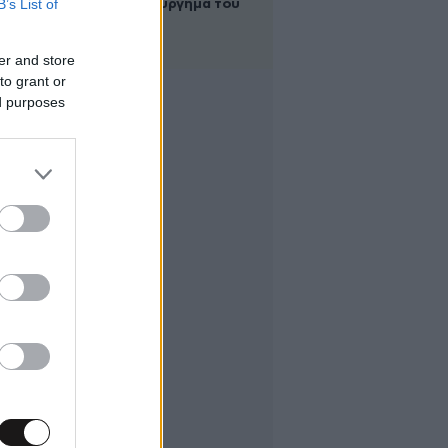
B’s List of
είναι δημιούργημα του
ανθρώπου»
er and store
to grant or
ed purposes