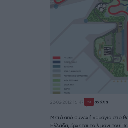
22·02·2012 16:47
σχόλια
23
Μετά από συνεχή ναυάγια στο θέ
Ελλάδα, έρχεται το λιμάνι του Πε