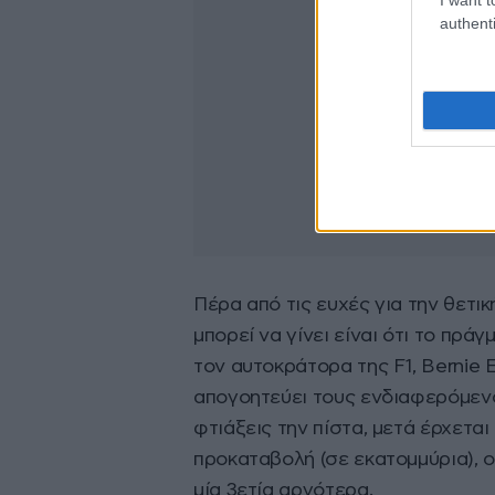
authenti
Πέρα από τις ευχές για την θετι
μπορεί να γίνει είναι ότι το πρά
τον αυτοκράτορα της F1, Bernie 
απογοητεύει τους ενδιαφερόμενο
φτιάξεις την πίστα, μετά έρχεται
προκαταβολή (σε εκατομμύρια), 
μία 3ετία αργότερα.