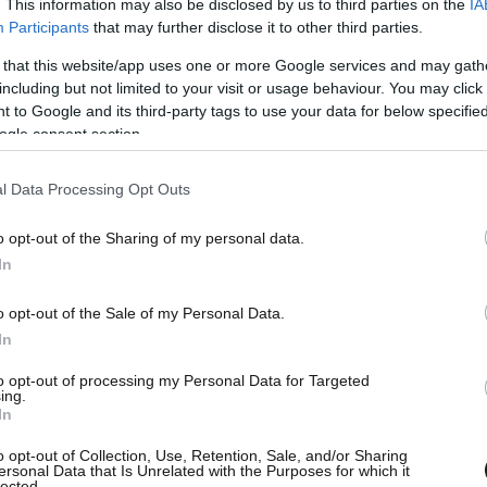
. This information may also be disclosed by us to third parties on the
IA
Participants
that may further disclose it to other third parties.
 that this website/app uses one or more Google services and may gath
including but not limited to your visit or usage behaviour. You may click 
 to Google and its third-party tags to use your data for below specifi
ogle consent section.
l Data Processing Opt Outs
o opt-out of the Sharing of my personal data.
In
o opt-out of the Sale of my Personal Data.
In
to opt-out of processing my Personal Data for Targeted
ing.
In
o opt-out of Collection, Use, Retention, Sale, and/or Sharing
ersonal Data that Is Unrelated with the Purposes for which it
lected.