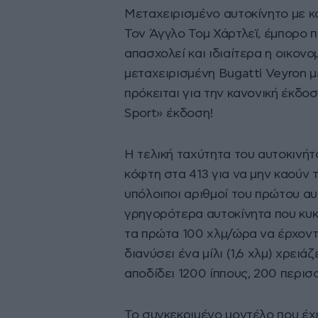
Μεταχειρισμένο αυτοκίνητο με κό
Τον Άγγλο Τομ Χάρτλεϊ, έμπορο 
απασχολεί και ιδιαίτερα η οικονο
μεταχειρισμένη Bugatti Veyron μ
πρόκειται για την κανονική έκδοσ
Sport» έκδοση!
Η τελική ταχύτητα του αυτοκινήτο
κόφτη στα 413 για να μην καούν 
υπόλοιποι αριθμοί του πρώτου αυ
γρηγορότερα αυτοκίνητα που κυκ
τα πρώτα 100 χλμ/ώρα να έρχονται
διανύσει ένα μίλι (1,6 χλμ) χρειά
αποδίδει 1200 ίππους, 200 περι
Το συγκεκριμένο μοντέλο που έχε