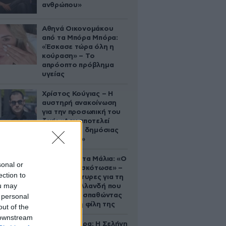
ανθρώπου»
Αθηνά Οικονομάκου
από τα Μπόρα Μπόρα:
«Έσκασε τώρα όλη η
κούραση» – Το
απρόοπτο πρόβλημα
υγείας
Χρίστος Κούγιας – Η
αυστηρή ανακοίνωση
για την προσωπική του
ζωή: «Δεν αποτελεί
αντικείμενο δημόσιας
συζήτησης»
Τραγωδία στα Μάλια: «Ο
sonal or
πανικός τη σκότωσε» –
ection to
Τι λένε μάρτυρες για τη
ou may
42χρονη Ολλανδή που
πνίγηκε προσπαθώντας
 personal
να σώσει τη φίλη της
out of the
 downstream
Ζώδια σήμερα: Η Σελήνη