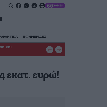
GAMES
ΑΘΛΗΤΙΚΑ
ΕΦΗΜΕΡΙΔΕΣ
σα και
Φωτιά στη Θεσσαλονίκη: Μεγάλη κ
με εναέρια μέσα
4 εκατ. ευρώ!