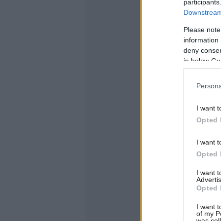
participants
Downstream 
Please note
information 
deny consent
in below Go
Persona
I want t
Opted 
I want t
Opted 
I want 
Advertis
Opted 
I want t
of my P
was col