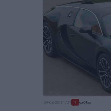
09·08·2011 17:17
σχόλια
3