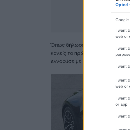
Opted 
Google 
I want t
web or d
Όπως δήλωσε ο Χάρτλεϊ: «Πρόκειτ
I want t
κανείς το πρώτο Super Sport που
purpose
εννοούσε με τιμή 2,4 εκατ. ευρώ,
I want 
I want t
web or d
I want t
or app.
I want t
I want t