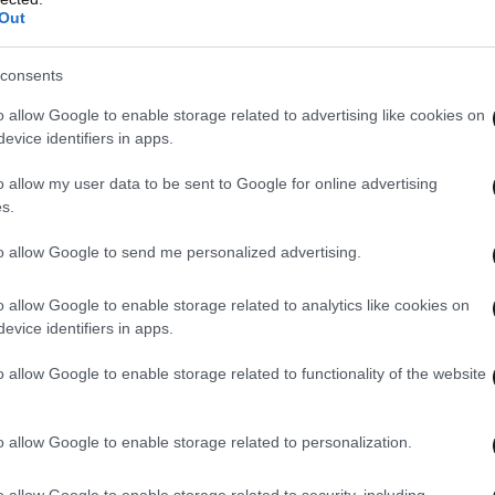
Out
consents
o allow Google to enable storage related to advertising like cookies on
evice identifiers in apps.
αι για μια φανταστική ευκαιρία να αποκτήσει
o allow my user data to be sent to Google for online advertising
 βγήκε στην αγορά». Τώρα τι ακριβώς «ευκαιρία»
s.
 είναι κάτι που μόνο αυτός γνωρίζει…
to allow Google to send me personalized advertising.
o allow Google to enable storage related to analytics like cookies on
evice identifiers in apps.
o allow Google to enable storage related to functionality of the website
o allow Google to enable storage related to personalization.
o allow Google to enable storage related to security, including