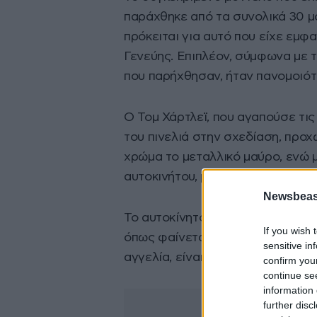
παράχθηκε από τα συνολικά 30 μό
πρόκειται για αυτό που είχε εμφ
Γενεύης. Επιπλέον, σύμφωνα με 
που παρήχθησαν, ήταν πανομοιότ
Ο Τομ Χάρτλεϊ, που αγαπούσε τις
του πινελιά στην σχεδίαση, προ
χρώμα το μεταλλικό μαύρο, ενώ μ
αυτοκινήτου, μια εκ των οποίων 
Newsbeast
Το αυτοκίνητο που τίθεται προς π
If you wish 
όπως φαίνεται και από τις φωτο
sensitive in
αγγελία, είναι σε άριστη κατάστα
confirm you
continue se
information 
further disc