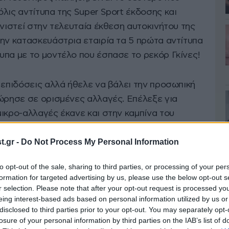
λις αντίτυπα της Super Sport έκδοσης και
ανιστεί στην τελευταία έκθεση αυτοκινήτου της
την κατασκευάστρια εταιρία τα 5 πρώτα αντίτυπα
υπα με το μοντέλο που έσπασε το ρεκόρ Γκίνες!
 επιδόσεις αλλά ήθελε να βάλει την προσωπική
χώρησε σε ορισμένες αλλαγές. Επέλεξε για
ικρο-αλλαγές έκανε και στην καμπίνα του
ήταν η προσθήκη πορτοκαλί καθισμάτων!
.gr -
Do Not Process My Personal Information
ώληση, έχει διανύσει μόλις 1.390 χιλιόμετρα και
to opt-out of the sale, sharing to third parties, or processing of your per
γραφίες που ακολουθούν και συνοδεύουν την
formation for targeted advertising by us, please use the below opt-out s
ση.
r selection. Please note that after your opt-out request is processed y
eing interest-based ads based on personal information utilized by us or
disclosed to third parties prior to your opt-out. You may separately opt-
losure of your personal information by third parties on the IAB’s list of