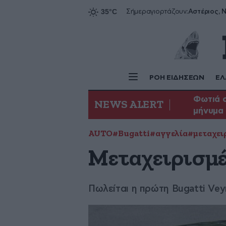
Αστέριος, Ν
Σήμερα
γιορτάζουν:
ΡΟΗ ΕΙΔΗΣΕΩΝ
ΕΛ
Φωτιά σ
NEWS ALERT
μήνυμα 
AUTO
#Bugatti
#αγγελία
#μεταχει
Μεταχειρισμέν
Πωλείται η πρώτη Bugatti Ve