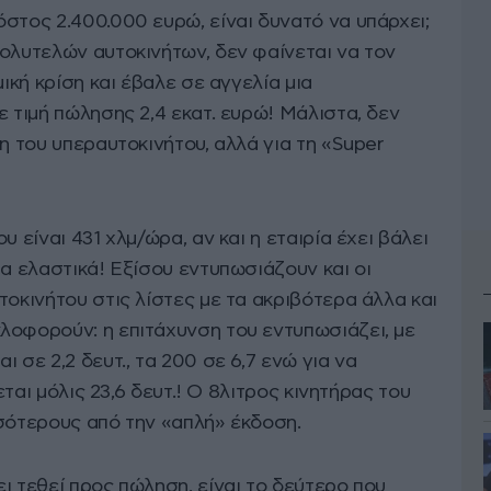
στος 2.400.000 ευρώ, είναι δυνατό να υπάρχει;
πολυτελών αυτοκινήτων, δεν φαίνεται να τον
μική κρίση και έβαλε σε αγγελία μια
ε τιμή πώλησης 2,4 εκατ. ευρώ! Μάλιστα, δεν
η του υπεραυτοκινήτου, αλλά για τη «Super
υ είναι 431 χλμ/ώρα, αν και η εταιρία έχει βάλει
τα ελαστικά! Εξίσου εντυπωσιάζουν και οι
τοκινήτου στις λίστες με τα ακριβότερα άλλα και
λοφορούν: η επιτάχυνση του εντυπωσιάζει, με
 σε 2,2 δευτ., τα 200 σε 6,7 ενώ για να
ζεται μόλις 23,6 δευτ.! Ο 8λιτρος κινητήρας του
σσότερους από την «απλή» έκδοση.
ι τεθεί προς πώληση, είναι το δεύτερο που