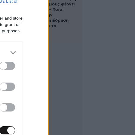
B’s List of
στους Διδύμους φέρνει
ανατροπές – Ποιοι
δέχονται την
er and store
ευεργετική επίδραση
to grant or
του Δία από το
ed purposes
απόγευμα;