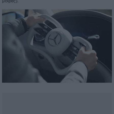
μοίρες).