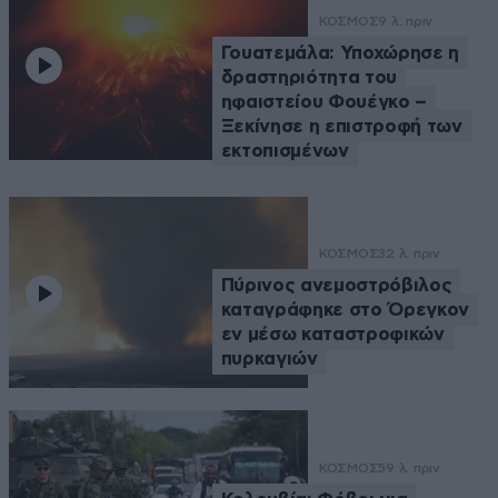
ΚΟΣΜΟΣ
9 λ. πριν
Γουατεμάλα: Υποχώρησε η
δραστηριότητα του
ηφαιστείου Φουέγκο –
Ξεκίνησε η επιστροφή των
εκτοπισμένων
ΚΟΣΜΟΣ
32 λ. πριν
Πύρινος ανεμοστρόβιλος
καταγράφηκε στο Όρεγκον
εν μέσω καταστροφικών
πυρκαγιών
ΚΟΣΜΟΣ
59 λ. πριν