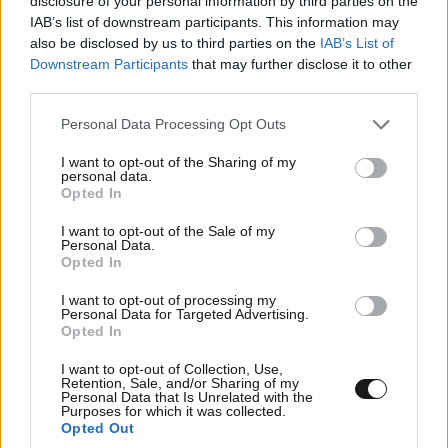
disclosure of your personal information by third parties on the
IAB’s list of downstream participants. This information may
Η Nissan συνεχίζει να «ηλεκτρίζει» τα πλήθη
also be disclosed by us to third parties on the
IAB’s List of
Downstream Participants
that may further disclose it to other
third parties.
Please note that this website/app uses one or more Google
Personal Data Processing Opt Outs
services and may gather and store information including but
not limited to your visit or usage behaviour. You may click to
I want to opt-out of the Sharing of my
personal data.
grant or deny consent to Google and its third-party tags to
Opted In
use your data for below specified purposes in below Google
consent section.
I want to opt-out of the Sale of my
Personal Data.
Opted In
I want to opt-out of processing my
Personal Data for Targeted Advertising.
Opted In
EKO Charge&Go: Όταν η δημόσια φόρτιση
I want to opt-out of Collection, Use,
Retention, Sale, and/or Sharing of my
γίνεται πραγματική λύση για τους οδηγούς
Personal Data that Is Unrelated with the
Purposes for which it was collected.
Opted Out