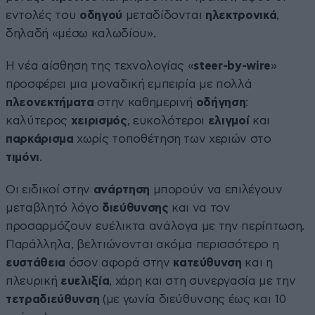
εντολές του
οδηγού
μεταδίδονται
ηλεκτρονικά
,
δηλαδή «μέσω καλωδίου».
Η νέα αίσθηση της τεχνολογίας «
s
teer-by-wire
»
προσφέρει μια μοναδική εμπειρία με πολλά
πλεονεκτήματα
στην καθημερινή
οδήγηση
:
καλύτερος
χειρισμός
, ευκολότεροι
ελιγμοί
και
παρκάρισμα
χωρίς τοποθέτηση των χεριών στο
τιμόνι
.
Οι ειδικοί στην
ανάρτηση
μπορούν να επιλέγουν
μεταβλητό λόγο
διεύθυνσης
και να τον
προσαρμόζουν ευέλικτα ανάλογα με την περίπτωση.
Παράλληλα, βελτιώνονται ακόμα περισσότερο η
ευστάθεια
όσον αφορά στην
κατεύθυνση
και η
πλευρική
ευελιξία
, χάρη και στη συνεργασία με την
τετραδιεύθυνση
(με γωνία διεύθυνσης έως και 10