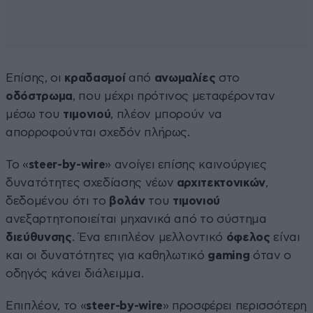
Επίσης, οι
κραδασμοί
από
ανωμαλίες
στο
οδόστρωμα
, που μέχρι πρότινος μεταφέρονταν
μέσω του
τιμονιού
, πλέον μπορούν να
απορροφούνται σχεδόν πλήρως.
Το «
s
teer-by-wire
» ανοίγει επίσης καινούργιες
δυνατότητες σχεδίασης νέων
αρχιτεκτονικών
,
δεδομένου ότι το
βολάν
του
τιμονιού
ανεξαρτητοποιείται μηχανικά από το σύστημα
διεύθυνσης
. Ένα επιπλέον μελλοντικό
όφελος
είναι
και οι δυνατότητες για καθηλωτικό
gaming
όταν ο
οδηγός κάνει διάλειμμα.
Επιπλέον, το «
s
teer-by-wire
» προσφέρει περισσότερη