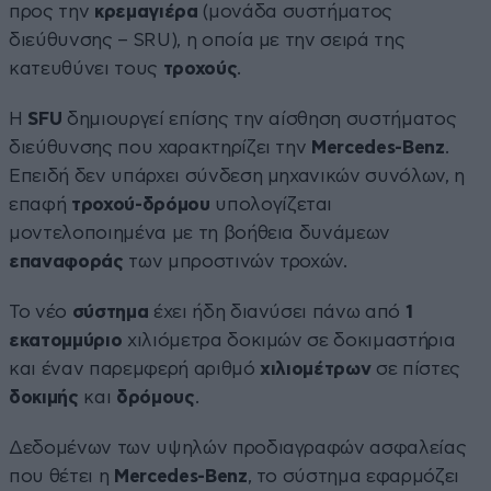
προς την
κρεμαγιέρα
(μονάδα συστήματος
διεύθυνσης – SRU), η οποία με την σειρά της
κατευθύνει τους
τροχούς
.
Η
SFU
δημιουργεί επίσης την αίσθηση συστήματος
διεύθυνσης που χαρακτηρίζει την
Mercedes-Benz
.
Επειδή δεν υπάρχει σύνδεση μηχανικών συνόλων, η
επαφή
τροχού-δρόμου
υπολογίζεται
μοντελοποιημένα με τη βοήθεια δυνάμεων
επαναφοράς
των μπροστινών τροχών.
Το νέο
σύστημα
έχει ήδη διανύσει πάνω από
1
εκατομμύριο
χιλιόμετρα δοκιμών σε δοκιμαστήρια
και έναν παρεμφερή αριθμό
χιλιομέτρων
σε πίστες
δοκιμής
και
δρόμους
.
Δεδομένων των υψηλών προδιαγραφών ασφαλείας
που θέτει η
Mercedes-Benz
, το σύστημα εφαρμόζει