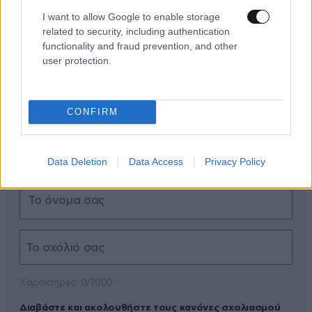
ΣΧΌΛΙΑ ΑΝΑΓΝΩΣΤΏΝ
0
I want to allow Google to enable storage
related to security, including authentication
functionality and fraud prevention, and other
user protection.
CONFIRM
ΠΡΟΣΘΕΣΤΕ ΤΟ ΣΧΟΛΙΟ ΣΑΣ
Data Deletion
Data Access
Privacy Policy
Xαρακτήρες: 0/1000
Διαβάστε και ακολουθήστε τους κανόνες σχολιασμού