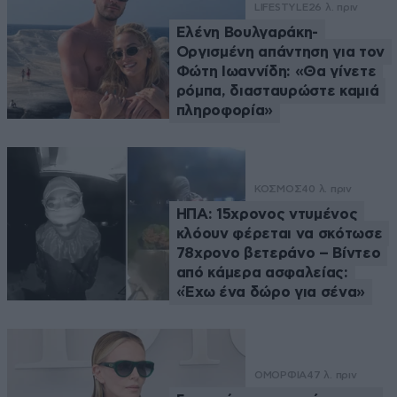
LIFESTYLE
26 λ. πριν
Ελένη Βουλγαράκη-
Οργισμένη απάντηση για τον
Φώτη Ιωαννίδη: «Θα γίνετε
ρόμπα, διασταυρώστε καμιά
πληροφορία»
ΚΟΣΜΟΣ
40 λ. πριν
ΗΠΑ: 15χρονος ντυμένος
κλόουν φέρεται να σκότωσε
78χρονο βετεράνο – Βίντεο
από κάμερα ασφαλείας:
«Έχω ένα δώρο για σένα»
ΟΜΟΡΦΙΑ
47 λ. πριν