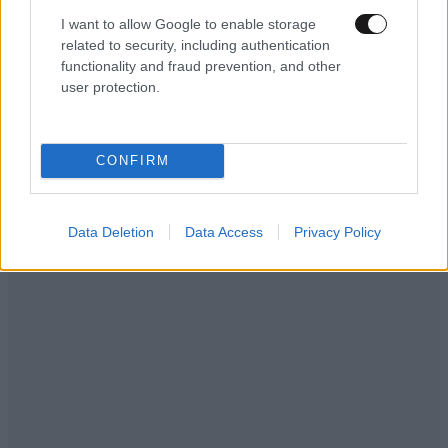
ΕΛΛΑΔΑ
07·08·2026 11:26
I want to allow Google to enable storage
Βίντεο-ντοκουμέντο από το θανατηφόρο
related to security, including authentication
τροχαίο στις Σέρρες: Η στιγμή που το ΙΧ μπαίνει
functionality and fraud prevention, and other
στο αντίθετο ρεύμα – Ακαριαία πέθαναν γιος
user protection.
και μητέρα
CONFIRM
Data Deletion
Data Access
Privacy Policy