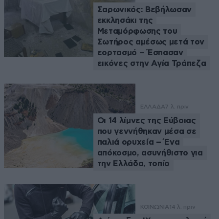
Σαρωνικός: Βεβήλωσαν
εκκλησάκι της
Μεταμόρφωσης του
Σωτήρος αμέσως μετά τον
εορτασμό – Έσπασαν
εικόνες στην Αγία Τράπεζα
ΕΛΛΑΔΑ
7 λ. πριν
Οι 14 λίμνες της Εύβοιας
που γεννήθηκαν μέσα σε
παλιά ορυχεία – Ένα
απόκοσμο, ασυνήθιστο για
την Ελλάδα, τοπίο
ΚΟΙΝΩΝΙΑ
14 λ. πριν