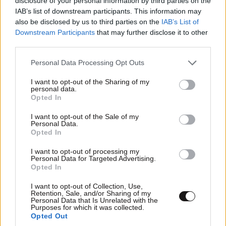
disclosure of your personal information by third parties on the
IAB’s list of downstream participants. This information may
also be disclosed by us to third parties on the
IAB’s List of
Downstream Participants
that may further disclose it to other
third parties.
Please note that this website/app uses one or more Google
Personal Data Processing Opt Outs
+_+
09·01·2023 16:49
services and may gather and store information including but
not limited to your visit or usage behaviour. You may click to
I want to opt-out of the Sharing of my
personal data.
Αυτοί έχουν μείνει στην εποχή της Βυζαντινής
grant or deny consent to Google and its third-party tags to
Opted In
τρομοκρατίας.
use your data for below specified purposes in below Google
consent section.
I want to opt-out of the Sale of my
Personal Data.
Απαντήστε
0
0
Opted In
I want to opt-out of processing my
Personal Data for Targeted Advertising.
Opted In
Dim1982
09·01·2023 11:50
I want to opt-out of Collection, Use,
Πολεμο κατα του Θεου. Δηλαδη η εναντιωση μου σε
Retention, Sale, and/or Sharing of my
Personal Data that Is Unrelated with the
εναν ανθρωπο με ρασο, ισοδυναμει με εναντιωση
Purposes for which it was collected.
Opted Out
προς τον Θεο;;; Καλα κανουμε και σας λεμε ΖΩΑ.