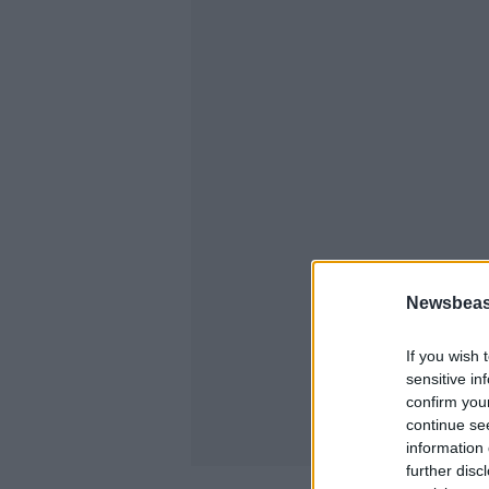
Newsbeast
If you wish 
sensitive in
confirm you
continue se
information 
further disc