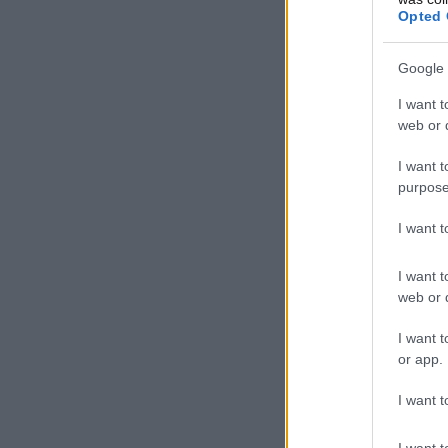
Opted 
Google 
I want t
web or d
I want t
purpose
I want 
I want t
web or d
I want t
or app.
I want t
I want t