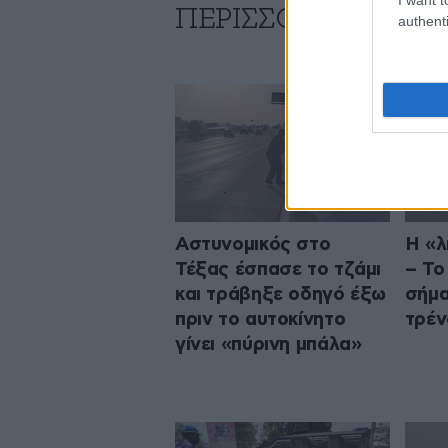
ΠΕΡΙΣΣΟΤΕΡΑ ΑΠΟ
authenti
Αστυνομικός στο
Η «λ
Τέξας έσπασε το τζάμι
– Το
και τράβηξε οδηγό έξω
σήμα
πριν το αυτοκίνητο
τρέν
γίνει «πύρινη μπάλα»