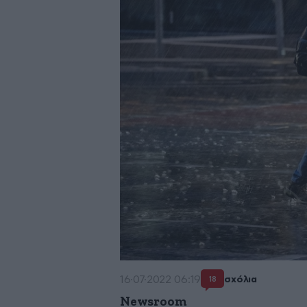
16·07·2022 06:19
σχόλια
18
Newsroom