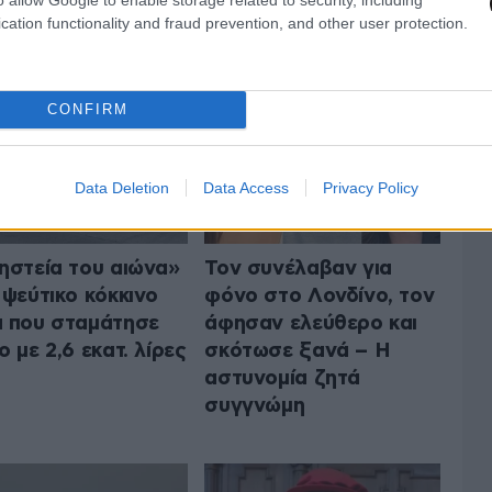
 ΤΟΝ ΚΟΣΜΟ
cation functionality and fraud prevention, and other user protection.
ΟΛΑ ΤΑ ΑΡΘΡΑ
CONFIRM
Data Deletion
Data Access
Privacy Policy
ηστεία του αιώνα»
Τον συνέλαβαν για
 ψεύτικο κόκκινο
φόνο στο Λονδίνο, τον
 που σταμάτησε
άφησαν ελεύθερο και
ο με 2,6 εκατ. λίρες
σκότωσε ξανά – Η
αστυνομία ζητά
συγγνώμη