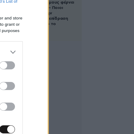
B’s List of
στους Διδύμους φέρνει
ανατροπές – Ποιοι
δέχονται την
er and store
ευεργετική επίδραση
to grant or
του Δία από το
απόγευμα;
ed purposes