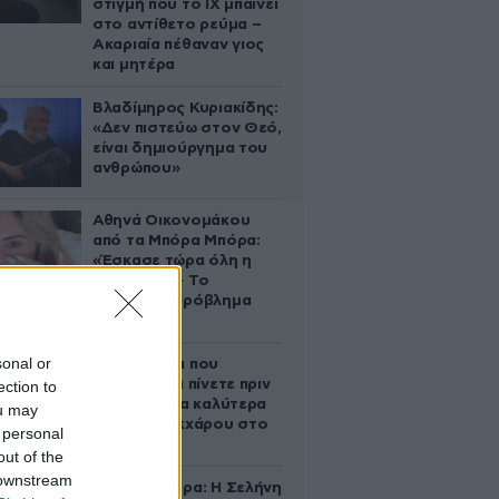
στιγμή που το ΙΧ μπαίνει
στο αντίθετο ρεύμα –
Ακαριαία πέθαναν γιος
και μητέρα
Βλαδίμηρος Κυριακίδης:
«Δεν πιστεύω στον Θεό,
είναι δημιούργημα του
ανθρώπου»
Αθηνά Οικονομάκου
από τα Μπόρα Μπόρα:
«Έσκασε τώρα όλη η
κούραση» – Το
απρόοπτο πρόβλημα
υγείας
sonal or
5 ροφήματα που
μπορείτε να πίνετε πριν
ection to
τον ύπνο για καλύτερα
ou may
επίπεδα σακχάρου στο
 personal
αίμα
out of the
 downstream
Ζώδια σήμερα: Η Σελήνη