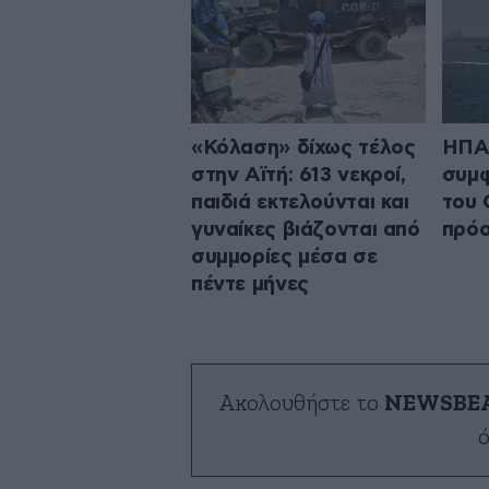
«Κόλαση» δίχως τέλος
ΗΠΑ:
στην Αϊτή: 613 νεκροί,
συμφ
παιδιά εκτελούνται και
του 
γυναίκες βιάζονται από
πρό
συμμορίες μέσα σε
πέντε μήνες
Ακολουθήστε το
NEWSBE
ό