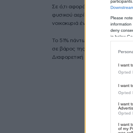
participants
Σε ό,τι αφορά το κρατικό σχέδιο
Downstream 
φυσικού αερίου, το 58% εκτιμά ό
Please note
νοικοκυριά έναντι της βιομηχανί
information 
deny consent
in below Go
Το 51% πάντως των ερωτηθέντων 
σε βάρος της Ρωσίας πλήττουν τε
Persona
Διαφορετική αξιολόγηση εκφράζ
I want t
Opted 
I want t
Opted 
I want 
Advertis
Opted 
I want t
of my P
was col