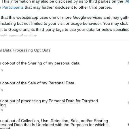
. This information may also be disclosed by us to third parties on the
IA
 έκτακτης ανάγκης για την περίπτωση έλλειψης
Participants
that may further disclose it to other third parties.
τι, ορθώς το επίπεδο 3 δίνει προτεραιότητα στα
 that this website/app uses one or more Google services and may gath
ας, ενώ αντίθετη άποψη εκφράζει το 34%.
including but not limited to your visit or usage behaviour. You may click 
 to Google and its third-party tags to use your data for below specifi
ogle consent section.
πιστεύει ότι οι κυρώσεις που έχουν επιβληθεί
λικά περισσότερο την ίδια τη Γερμανία.
l Data Processing Opt Outs
ει το 39%.
o opt-out of the Sharing of my personal data.
In
o opt-out of the Sale of my Personal Data.
In
to opt-out of processing my Personal Data for Targeted
ing.
In
o opt-out of Collection, Use, Retention, Sale, and/or Sharing
ersonal Data that Is Unrelated with the Purposes for which it
lected.