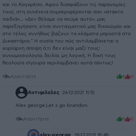
και το Κογκρέσο. Αφού διαπράξουν τις παρανομίες
τους, στη συνέχεια συμπεριφέρονται σαν «άτακτα
παιδιά»… «Δεν θέλαμε να πούμε αυτό», μας
παρεξηγήσατε, είναι συνταγματικό μας δικαιώμα» και
στο τέλος συνήθως βάζουν τα κλάματα μπροστά στο
Δικαστήριο." Η ουσία του πώς αντιλαμβάνεται η
κυρίαρχη άποψη ό,τι δεν είναι μαζί τους:
συνωμοσιολογία, δειλία, μη λογική. Η δική τους
θεολογία σίγουρα περιλαμβάνει αυτά πάντως!
Απαντήστε
1
0
Αντιφιλελες
26·12·2021 11:15
Alex george,Let s go brandon.
Απαντήστε
1
0
alex-george
28·12·2021 18:48