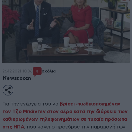
26·12·2021 10:06
σχόλια
8
Newsroom
Για την ενέργειά του να
βρίσει «κωδικοποιημένα»
τον Τζο Μπάιντεν στον αέρα κατά την διάρκεια των
καθιερωμένων τηλεφωνημάτων σε τυχαία πρόσωπα
στις ΗΠΑ
, που κάνει ο πρόεδρος την παραμονή των