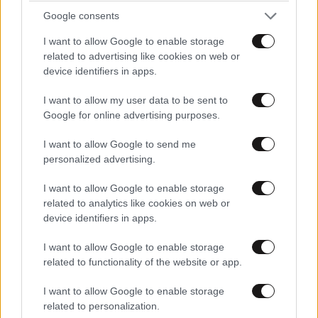
κορονοιου εχει κανει εγκληματα. Την καλη
Google consents
δημοσιογραφια πλεον την βλεπεις μονο σε ταινιες.
I want to allow Google to enable storage
Απαντήστε
1
0
related to advertising like cookies on web or
device identifiers in apps.
Όπως στο…
27·12·2021 06:10
I want to allow my user data to be sent to
Google for online advertising purposes.
Τζόκερ ;
I want to allow Google to send me
Απαντήστε
0
0
personalized advertising.
I want to allow Google to enable storage
related to analytics like cookies on web or
device identifiers in apps.
Γατάκια.....
26·12·2021 13:18
I want to allow Google to enable storage
... εδώ ο Κούλης τα ακούει εν χορώ συνέχεια
related to functionality of the website or app.
Απαντήστε
0
0
I want to allow Google to enable storage
related to personalization.