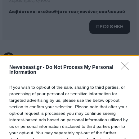
Xαρακτήρες: 0/1000
Διαβάστε και ακολουθήστε τους κανόνες σχολιασμού
ΠΡΟΣΘΗΚΗ
ψεκασμενων οπαδων;;;
26·12·2021 20:50
Newsbeast.gr -
Do Not Process My Personal
δεν μπαινουν στον κοπο να βρουν μια αλλη λεξη;
Information
μαλλον ειναι υποχρεωτικο. οποιος διαφωνει ειναι
ψεκασμενος. τελος. εσεις πολιτικοι και λοιποι
If you wish to opt-out of the sale, sharing to third parties, or
processing of your personal or sensitive information for
παρατρεχαμενοι ξερετε τι ειστε οποτε δεν το γραφω.
targeted advertising by us, please use the below opt-out
ειδικα οι παρατρεχαμενοι
section to confirm your selection. Please note that after your
opt-out request is processed you may continue seeing
Απαντήστε
0
0
interest-based ads based on personal information utilized by
us or personal information disclosed to third parties prior to
your opt-out. You may separately opt-out of the further