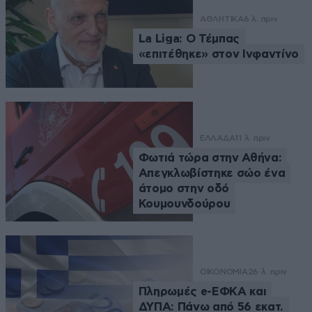
ΑΘΛΗΤΙΚΑ
6 λ. πριν
La Liga: Ο Τέμπας
«επιτέθηκε» στον Ινφαντίνο
ΕΛΛΑΔΑ
11 λ. πριν
Φωτιά τώρα στην Αθήνα:
Απεγκλωβίστηκε σώο ένα
άτομο στην οδό
Κουμουνδούρου
ΟΙΚΟΝΟΜΙΑ
26 λ. πριν
Πληρωμές e-ΕΦΚΑ και
ΔΥΠΑ: Πάνω από 56 εκατ.