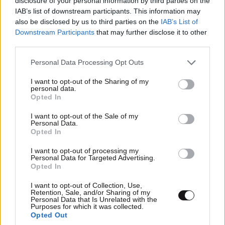
disclosure of your personal information by third parties on the
IAB’s list of downstream participants. This information may
also be disclosed by us to third parties on the
IAB’s List of
Downstream Participants
that may further disclose it to other
third parties.
Please note that this website/app uses one or more Google
Personal Data Processing Opt Outs
services and may gather and store information including but
not limited to your visit or usage behaviour. You may click to
I want to opt-out of the Sharing of my
personal data.
grant or deny consent to Google and its third-party tags to
Opted In
use your data for below specified purposes in below Google
consent section.
I want to opt-out of the Sale of my
Personal Data.
Opted In
I want to opt-out of processing my
Personal Data for Targeted Advertising.
Ανθρωπιστης Αλληλεγγ
26·12·2021 13:54
Opted In
Οπως σημειωνουν τα ξενα ΜΜΕ... Τελικα ειναι
I want to opt-out of Collection, Use,
Retention, Sale, and/or Sharing of my
παγκοσμιο φαινομενο και οχι μονο Ελληνικο. Η
Personal Data that Is Unrelated with the
δημοσιογραφια εχει πιασει πατο. Αντι να ασκει κριτικη
Purposes for which it was collected.
Opted Out
αβανταρει την πολιτεια, που ειδικα στο θεμα του