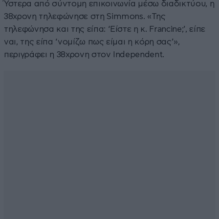
Ύστερα από σύντομη επικοινωνία μέσω διαδικτύου, η
38χρονη τηλεφώνησε στη Simmons. «Της
τηλεφώνησα και της είπα: ‘Είστε η κ. Francine;’, είπε
ναι, της είπα ‘νομίζω πως είμαι η κόρη σας’»,
περιγράφει η 38χρονη στον Independent.