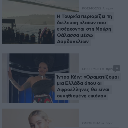
ΚΟΣΜΟΣ
52 λ. πριν
Η Τουρκία περιορίζει τη
διέλευση πλοίων που
εισέρχονται στη Μαύρη
Θάλασσα μέσω
Δαρδανελίων
4
LIFESTYLE
1 ω. πριν
Ίντρα Κέιν: «Οραματίζομαι
μια Ελλάδα όπου οι
Αφροέλληνες θα είναι
συνηθισμένη εικόνα»
ΟΜΟΡΦΙΑ
1 ω. πριν