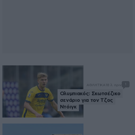
1
ΑΘΛΗΤΙΚΑ
18 λ. πριν
Ολυμπιακός: Σκωτσέζικο
σενάριο για τον Τζος
Ντόιγκ