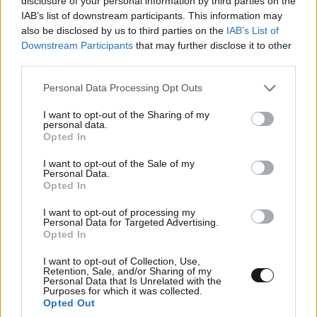
disclosure of your personal information by third parties on the
IAB’s list of downstream participants. This information may
also be disclosed by us to third parties on the
IAB’s List of
Downstream Participants
that may further disclose it to other
third parties.
Please note that this website/app uses one or more Google
Personal Data Processing Opt Outs
services and may gather and store information including but
not limited to your visit or usage behaviour. You may click to
I want to opt-out of the Sharing of my
personal data.
grant or deny consent to Google and its third-party tags to
Opted In
use your data for below specified purposes in below Google
consent section.
I want to opt-out of the Sale of my
Personal Data.
Opted In
I want to opt-out of processing my
Personal Data for Targeted Advertising.
Opted In
I want to opt-out of Collection, Use,
Retention, Sale, and/or Sharing of my
Personal Data that Is Unrelated with the
Purposes for which it was collected.
Opted Out