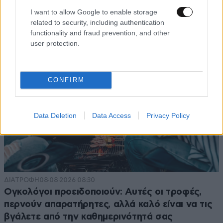
πάνω από τέσσερα χρόνια
I want to allow Google to enable storage
related to security, including authentication
functionality and fraud prevention, and other
user protection.
CONFIRM
Data Deletion
Data Access
Privacy Policy
ΔΙΑΤΡΟΦΗ
08·08·2026 08:30
Ογκολόγοι προειδοποιούν: Αυτές οι τροφές,
περνούν απαρατήρητες, αλλά καλό είναι να τις
βγάλετε από την καθημερινότητά σας