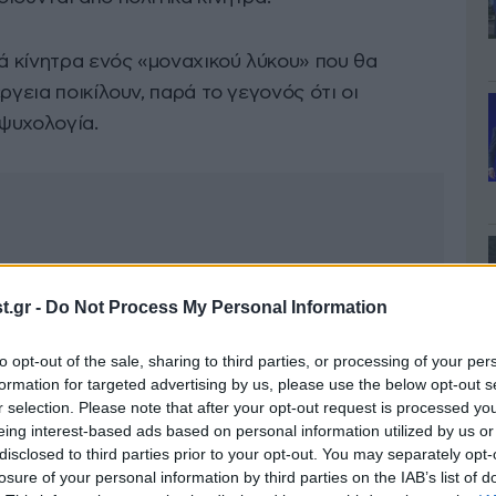
κά κίνητρα ενός «μοναχικού λύκου» που θα
ργεια ποικίλουν, παρά το γεγονός ότι οι
 ψυχολογία.
.gr -
Do Not Process My Personal Information
to opt-out of the sale, sharing to third parties, or processing of your per
formation for targeted advertising by us, please use the below opt-out s
r selection. Please note that after your opt-out request is processed y
eing interest-based ads based on personal information utilized by us or
disclosed to third parties prior to your opt-out. You may separately opt-
losure of your personal information by third parties on the IAB’s list of