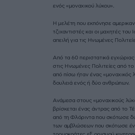
ενός «μοναχικού λύκου».
Η μελέτη που εκπόνησε αμερικανι
τζιχαντιστές και οι μαχητές του
απειλή για τις Ηνωμένες Πολιτείε
Από τα 60 περιστατικά εγχώριας
στις Ηνωμένες Πολιτείες από το
από πίσω ήταν ένας «μοναχικός 
δουλειά ενός ή δύο ανθρώπων.
Ανάμεσα στους «μοναχικούς λύκο
βρίσκεται ένας άντρας από το Τ
από τη Φλόριντα που σκότωσε δύ
των αμβλώσεων που σκότωσε ένα
τρομοκράτες εξ ορισμού κινητοπο