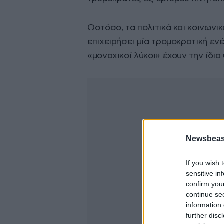
Ωστόσο, τα πολιτικά και κοινωνι
επιχειρήσει μία τρομοκρατική ενέ
«μοναχικοί λύκοι» έχουν την ίδια
Newsbeast
If you wish 
sensitive in
confirm you
continue se
information 
further disc