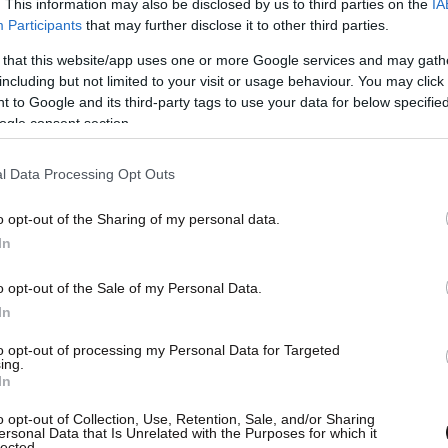
. This information may also be disclosed by us to third parties on the
IA
Participants
that may further disclose it to other third parties.
 that this website/app uses one or more Google services and may gath
including but not limited to your visit or usage behaviour. You may click 
 to Google and its third-party tags to use your data for below specifi
ogle consent section.
l Data Processing Opt Outs
o opt-out of the Sharing of my personal data.
In
o opt-out of the Sale of my Personal Data.
In
to opt-out of processing my Personal Data for Targeted
ει ότι ένα κοινό στοιχείο ανάμεσα σε αυτούς
ing.
 στιγμή που θα διαμορφώσουν αυτή την πολιτική
In
ξεκινούν και να το επικοινωνούν, να μιλούν
o opt-out of Collection, Use, Retention, Sale, and/or Sharing
ersonal Data that Is Unrelated with the Purposes for which it
lected.