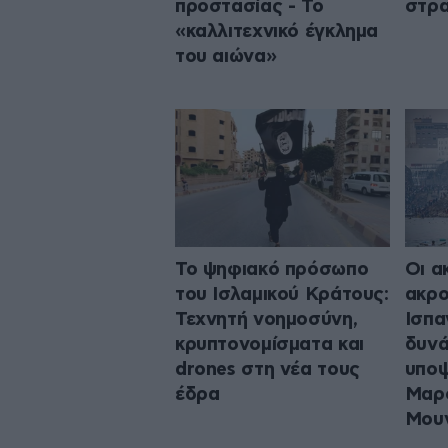
προστασίας - Το
στρα
«καλλιτεχνικό έγκλημα
του αιώνα»
Το ψηφιακό πρόσωπο
Οι α
του Ισλαμικού Κράτους:
ακρο
Τεχνητή νοημοσύνη,
Ισπα
κρυπτονομίσματα και
δυνά
drones στη νέα τους
υποψ
έδρα
Μαρό
Μουν