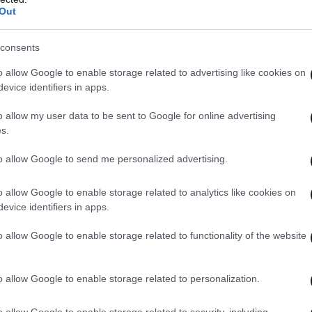
Out
από κάποιο παράπονο που έχουν από τον έξω
consents
πομονώνονται, ενώ τρέφουν τη μανία τους με
ου μελετήθηκαν, σχεδόν κάθε «μοναχικός λύκος»
o allow Google to enable storage related to advertising like cookies on
evice identifiers in apps.
 από μίσος για κάποια κοινωνική ομάδα. Υπήρξε
ην τεχνολογία και άλλος που πίστευε στην
o allow my user data to be sent to Google for online advertising
s.
to allow Google to send me personalized advertising.
πρέιβικ ανατίναξε ένα αυτοκίνητο έξω από τα
ο της Νορβηγίας και στη συνέχεια πήγε στην
o allow Google to enable storage related to analytics like cookies on
evice identifiers in apps.
όπου σκότωσε άλλους 69 ανθρώπους, κυρίως
με τους ξένους στη χώρα του.
o allow Google to enable storage related to functionality of the website
νθρώπων είναι επίσης ότι μισούν με πάθος,
o allow Google to enable storage related to personalization.
 του FBI.
o allow Google to enable storage related to security, including