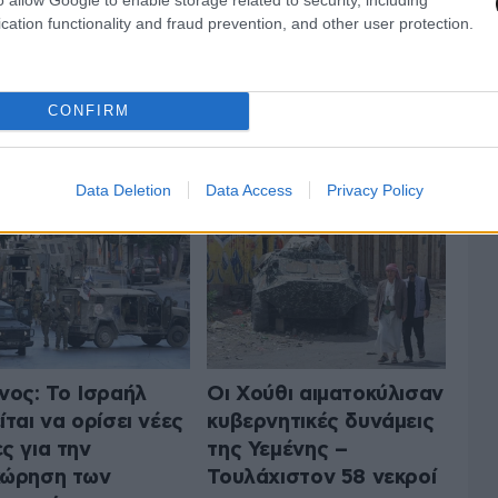
cation functionality and fraud prevention, and other user protection.
CONFIRM
 ΤΟΝ ΚΟΣΜΟ
ΟΛΑ ΤΑ ΑΡΘΡΑ
Data Deletion
Data Access
Privacy Policy
νος: Το Ισραήλ
Οι Χούθι αιματοκύλισαν
ίται να ορίσει νέες
κυβερνητικές δυνάμεις
ς για την
της Υεμένης –
χώρηση των
Τουλάχιστον 58 νεκροί