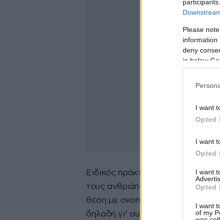
participants
Downstream 
Please note
information 
deny consent
in below Go
Persona
I want t
Opted 
I want t
Opted 
I want 
Ειδικός πράκτορας του FBI δηλών
Advertis
τους ανθρώπους είναι ότι από τη
Opted 
θέση με σκοπό να δράσουν, τότε 
I want t
of my P
δηλαδή γι’ αυτό που πιστεύουν.
was col