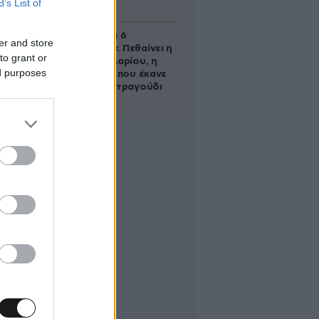
B’s List of
ψυχιατρείο
Σαν σήμερα 6
er and store
Αυγούστου: Πεθαίνει η
to grant or
Ρίτα Σακελλαρίου, η
ed purposes
λαϊκή ντίβα που έκανε
τη ζωή της τραγούδι