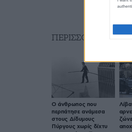
authenti
ΠΕΡΙΣΣΟΤΕΡΑ ΑΠΟ
Ο άνθρωπος που
Λίβα
περπάτησε ανάμεσα
αρνε
στους Δίδυμους
ζώνε
Πύργους χωρίς δίχτυ
απο