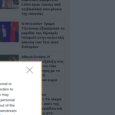
Σαριδάκη αφαίρεσαν
1.300 έργα τέχνης από
τη βασιλική οικογένεια
της Ισπανίας
Ο Ντόναλντ Τραμπ
Τζούνιορ εξαγόρασε το
μερίδιο της Κίμπερλι
Γκίλφοϊλ στην πολυτελή
έπαυλη των 13,6 εκατ.
δολαρίων
Αθηνά Ωνάση: Η
απρόσμενη εξέλιξη στη
διαμάχη με τον Γιάν
Τοπς – Η κίνηση με το
άλογο των 10
εκατομμυρίων ευρώ
sonal or
ection to
Ο Στράτος
ou may
Τζώρτζογλου
αποκαλύπτει: Το νεκρό
 personal
έμβρυο στο σπίτι της
out of the
Μαρίας Γεωργιάδου και
 downstream
ο εγκλεισμός στο