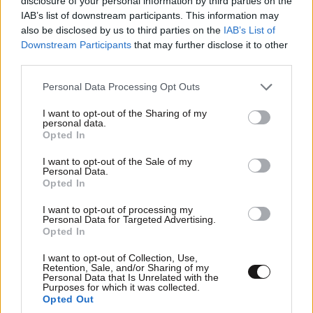
disclosure of your personal information by third parties on the
IAB’s list of downstream participants. This information may
also be disclosed by us to third parties on the
IAB’s List of
Downstream Participants
that may further disclose it to other
third parties.
Please note that this website/app uses one or more Google
Personal Data Processing Opt Outs
services and may gather and store information including but
not limited to your visit or usage behaviour. You may click to
I want to opt-out of the Sharing of my
personal data.
grant or deny consent to Google and its third-party tags to
Opted In
use your data for below specified purposes in below Google
consent section.
I want to opt-out of the Sale of my
ΠΕΡΙΣΣΟΤΕΡΑ ΑΠΟ ΤΟΝ ΚΟΣΜΟ
Personal Data.
Opted In
I want to opt-out of processing my
Personal Data for Targeted Advertising.
Opted In
I want to opt-out of Collection, Use,
Retention, Sale, and/or Sharing of my
Personal Data that Is Unrelated with the
Purposes for which it was collected.
Opted Out