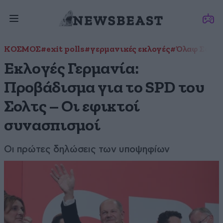
ΚΟΣΜΟΣ
#exit polls
#γερμανικές εκλογές
#Όλαφ Σολτς
Εκλογές Γερμανία:
Προβάδισμα για το SPD του
Σολτς – Οι εφικτοί
συνασπισμοί
Οι πρώτες δηλώσεις των υποψηφίων