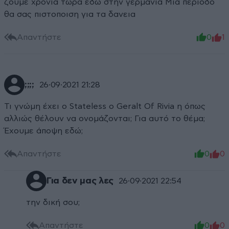
ζουμε χρονια τωρα εδω στην γερμανια Μια περιοδο
θα σας πιστοποιση για τα δανεια
Απαντήστε
0
1
;;;;
26·09·2021 21:28
Τι γνώμη έχει ο Stateless ο Geralt Of Rivia η όπως
αλλιώς θέλουν να ονομάζονται; Για αυτό το θέμα;
Έχουμε άποψη εδώ;
Απαντήστε
0
0
Για δεν μας λες
26·09·2021 22:54
την δική σου;
Απαντήστε
0
0