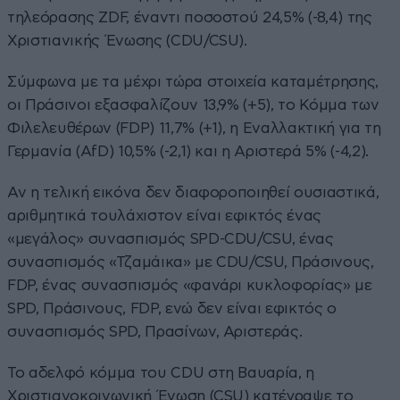
τηλεόρασης ZDF, έναντι ποσοστού 24,5% (-8,4) της
Χριστιανικής Ένωσης (CDU/CSU).
Σύμφωνα με τα μέχρι τώρα στοιχεία καταμέτρησης,
οι Πράσινοι εξασφαλίζουν 13,9% (+5), το Κόμμα των
Φιλελευθέρων (FDP) 11,7% (+1), η Εναλλακτική για τη
Γερμανία (AfD) 10,5% (-2,1) και η Αριστερά 5% (-4,2).
Αν η τελική εικόνα δεν διαφοροποιηθεί ουσιαστικά,
αριθμητικά τουλάχιστον είναι εφικτός ένας
«μεγάλος» συνασπισμός SPD-CDU/CSU, ένας
συνασπισμός «Τζαμάικα» με CDU/CSU, Πράσινους,
FDP, ένας συνασπισμός «φανάρι κυκλοφορίας» με
SPD, Πράσινους, FDP, ενώ δεν είναι εφικτός ο
συνασπισμός SPD, Πρασίνων, Αριστεράς.
Το αδελφό κόμμα του CDU στη Βαυαρία, η
Χριστιανοκοινωνική Ένωση (CSU) κατέγραψε το