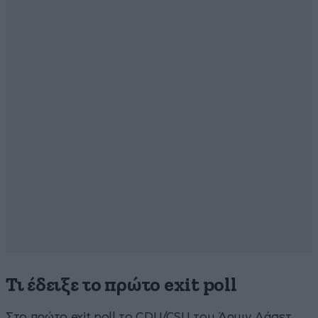
Τι έδειξε το πρώτο exit poll
Στο πρώτο exit poll το CDU/CSU του Άρμιν Λάσετ