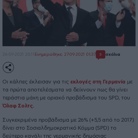
26·09·2021 20:11
Ενημερώθηκε: 27·09·2021 01:37
σχόλια
5
Οι κάλπες έκλεισαν για τις
εκλογές στη Γερμανία
με
τα πρώτα αποτελέσματα να δείχνουν πως θα γίνει
τεράστια μάχη με οριακό προβάδισμα του SPD, του
Όλαφ Σολτς
.
Συγκεκριμένα προβάδισμα με 26% (+5,5 από το 2017)
δίνει στο Σοσιαλδημοκρατικό Κόμμα (SPD) το
δεύτερο κανάλι της γερμανικής δημόσιας