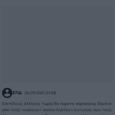
ΣΠΔ
26·09·2021 23:58
Επιτελους ελληνες τωρα θα παρετε παραπανω δανεια
απο τούς =καλους= σοσια-ληστες= ευτυχώς που τους