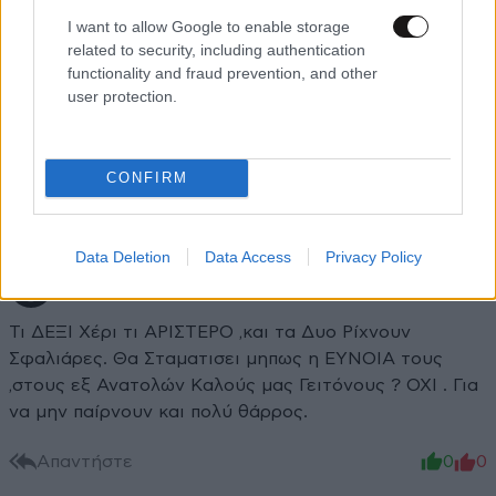
I want to allow Google to enable storage
related to security, including authentication
functionality and fraud prevention, and other
Xαρακτήρες: 0/1000
user protection.
Διαβάστε και ακολουθήστε τους κανόνες σχολιασμού
ΠΡΟΣΘΗΚΗ
CONFIRM
Data Deletion
Data Access
Privacy Policy
FLASKIS
27·09·2021 20:56
Τι ΔΕΞΙ Χέρι τι ΑΡΙΣΤΕΡΟ ,και τα Δυο Ρίχνουν
Σφαλιάρες. Θα Σταματισει μηπως η ΕΥΝΟΙΑ τους
,στους εξ Ανατολών Καλούς μας Γειτόνους ? ΟΧΙ . Για
να μην παίρνουν και πολύ θάρρος.
Απαντήστε
0
0