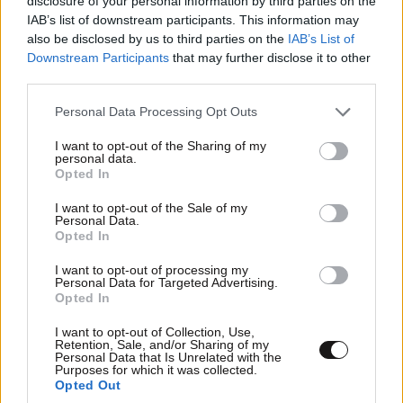
disclosure of your personal information by third parties on the
IAB’s list of downstream participants. This information may
Σένγκεν υπό πίεση: Ποιες χώρες παίρνουν θέση
also be disclosed by us to third parties on the
IAB’s List of
στη διαμάχη Ισπανίας – Ιταλίας
Downstream Participants
that may further disclose it to other
third parties.
Please note that this website/app uses one or more Google
Personal Data Processing Opt Outs
services and may gather and store information including but
not limited to your visit or usage behaviour. You may click to
I want to opt-out of the Sharing of my
Ακολουθήστε το
NEWSBEAST
στο
Google News
personal data.
grant or deny consent to Google and its third-party tags to
Opted In
και μάθετε πρώτοι όλες τις ειδήσεις
use your data for below specified purposes in below Google
consent section.
I want to opt-out of the Sale of my
Personal Data.
Opted In
I want to opt-out of processing my
Personal Data for Targeted Advertising.
Opted In
I want to opt-out of Collection, Use,
Retention, Sale, and/or Sharing of my
Personal Data that Is Unrelated with the
Purposes for which it was collected.
Opted Out