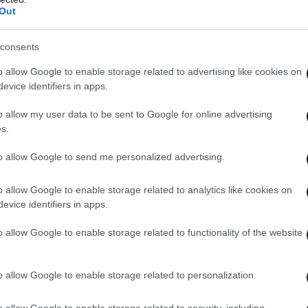
η τραγουδίστρια να έχει τον έλεγχο πολλών
Out
 κηδεμονίας, μεταξύ άλλων, δεν της επιτρέπουν
ί. Απαγορεύεται ο σύντροφός της να την πηγαίνει
consents
, καθώς και να βλέπει κάποιους φίλους,
o allow Google to enable storage related to advertising like cookies on
evice identifiers in apps.
o allow my user data to be sent to Google for online advertising
s.
to allow Google to send me personalized advertising.
o allow Google to enable storage related to analytics like cookies on
κόσμια Τράπεζα θα αυξήσει τη χρηματοδότηση
evice identifiers in apps.
τά 20 δισ. δολάρια
o allow Google to enable storage related to functionality of the website
o allow Google to enable storage related to personalization.
ρησε από τη Σύμβαση της Κωνσταντινούπολης –
» η βία κατά των γυναικών
o allow Google to enable storage related to security, including