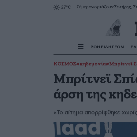
Σήμερα
γιορτάζουν:
ΡΟΗ ΕΙΔΗΣΕΩΝ
ΕΛ
ΚΟΣΜΟΣ
#κηδεμονία
#Μπρίτνεϊ Σ
Μπρίτνεϊ Σπία
άρση της κηδε
«Το αίτημα απορρίφθηκε χωρί