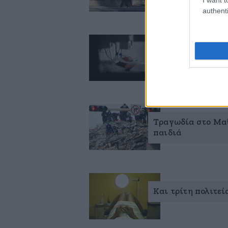
authenti
Αρνητικά ρεκόρ 
Τυνησία
Τραγωδία στο Μαϊά
παιδιά
Και τρίτη πολιτε