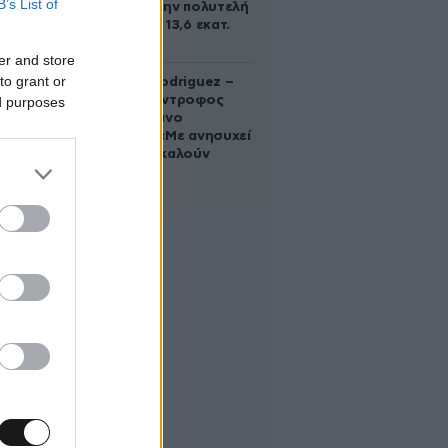
B’s List of
Γκίλφοϊλ στην πολυτελή
έπαυλη των 13,6 εκατ.
δολαρίων
er and store
to grant or
Georgina Rodriguez –
Ξεσπά η σύντροφος
ed purposes
του Κριστιάνο
Ρονάλντο: «Με ανησυχεί
που με αποκαλούν
χοντρή»