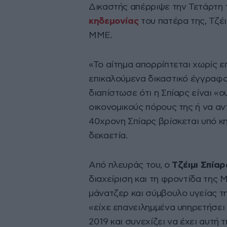
Δικαστής απέρριψε την Τετάρτη 
κηδεμονίας
του πατέρα της, Τζέ
ΜΜΕ.
«Το αίτημα απορρίπτεται χωρίς 
επικαλούμενα δικαστικό έγγραφο
διαπίστωσε ότι η Σπίαρς είναι «ο
οικονομικούς πόρους της ή να αν
40χρονη Σπίαρς βρίσκεται υπό κη
δεκαετία.
Από πλευράς του, ο
Τζέιμι Σπία
διαχείριση και τη φροντίδα της 
μάνατζερ και σύμβουλο υγείας τη
«είχε επανειλημμένα υπηρετήσει
2019 και συνεχίζει να έχει αυτή τ