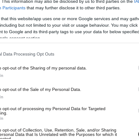
. This information may also be disclosed by us to third parties on the
IA
Participants
that may further disclose it to other third parties.
 that this website/app uses one or more Google services and may gath
including but not limited to your visit or usage behaviour. You may click 
 to Google and its third-party tags to use your data for below specifi
ogle consent section.
l Data Processing Opt Outs
o opt-out of the Sharing of my personal data.
In
κινήσει ένα
κύμα συμπαράστασης στην
o opt-out of the Sale of my Personal Data.
In
 η Μαράια Κάρεϊ είναι κάποιοι από τους
ατα συμπαράστασης στην ποπ σταρ, η οποία
ζητά
to opt-out of processing my Personal Data for Targeted
ing.
ρηστική» κηδεμονία από τον πατέρα της τα
In
o opt-out of Collection, Use, Retention, Sale, and/or Sharing
ersonal Data that Is Unrelated with the Purposes for which it
lected.