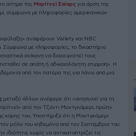
το αίτημα της
Μπρίτνεϊ Σπίαρς
για άρση της
ιμι, σύμφωνα με πληροφορίες αμερικανικών
επιφύλαξη» αναφέρουν Variety και NBC
. Σύμφωνα με πληροφορίες, το δικαστήριο
υσιαστικά ανίκανη να διαχειριστεί τους
τισταθεί σε απάτη ή αδικαιολόγητη επιρροή». Η
δεμονία από τον πατέρα της για πάνω από μια
ρς
μεταξύ άλλων ανέφερε ότι «ανησυχεί για τη
Μπρίτνεϊ» από την Τζόντι Μοντγκόμερι, πρώην
ς κόρης του. Υποστήριξε ότι η Μοντγκόμερι
 τον ρόλο του κηδεμόνα από τον Σεπτέμβριο του
ην ιδιότητα, χωρίς να αντικατοπτρίζει τις