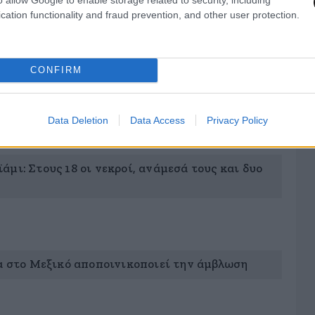
cation functionality and fraud prevention, and other user protection.
CONFIRM
νέων κρουσμάτων σε Μπανγκλαντές και
Data Deletion
Data Access
Privacy Policy
μι: Στους 18 οι νεκροί, ανάμεσά τους και δυο
ία στο Μεξικό αποποινικοποιεί την άμβλωση