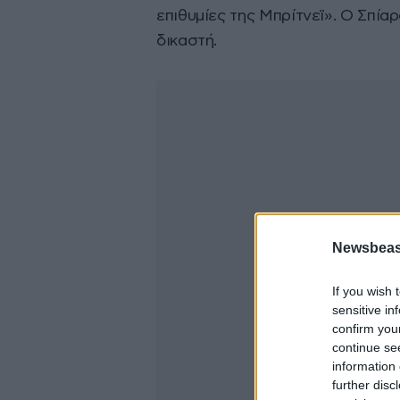
επιθυμίες της Μπρίτνεϊ». Ο Σπία
δικαστή.
Newsbeast
If you wish 
sensitive in
confirm you
continue se
information 
further disc