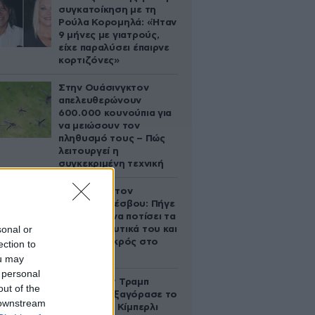
συγκατοίκηση με τη
Ρούλα Κορομηλά: «Ήταν
9 μήνες με γιατρούς,
είχε παραλύσει έπαιρνε
κορτιζόνες»
Στην Ουάσινγκτον
απελευθερώνουν
600.000 κουνούπια για
να μειώσουν τον
πληθυσμό τους – Πώς
λειτουργεί η
συγκεκριμένη τεχνική
Τραγωδία στον
Ασώματο Λέσβου: Πήγε
στο κτήμα να ποτίσει τα
sonal or
οπωροκηπευτικά του και
βρέθηκε νεκρός στο
ection to
πηγάδι
ou may
 personal
Ο Ντόναλντ Τραμπ
out of the
Τζούνιορ εξαγόρασε το
 downstream
μερίδιο της Κίμπερλι