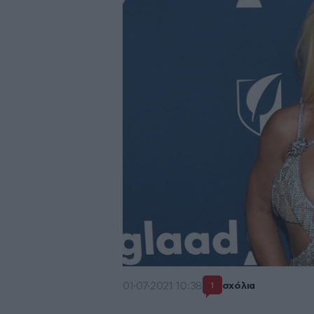
01·07·2021 10:38
σχόλια
1