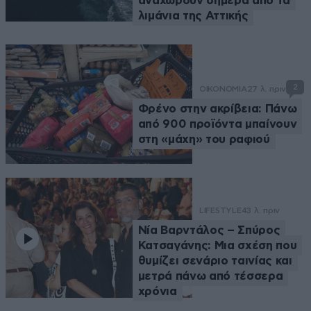
αναχωρούν σήμερα από τα
λιμάνια της Αττικής
2
ΟΙΚΟΝΟΜΙΑ
27 λ. πριν
Φρένο στην ακρίβεια: Πάνω
από 900 προϊόντα μπαίνουν
στη «μάχη» του ραφιού
LIFESTYLE
43 λ. πριν
Νία Βαρντάλος – Σπύρος
Κατσαγάνης: Μια σχέση που
θυμίζει σενάριο ταινίας και
μετρά πάνω από τέσσερα
χρόνια