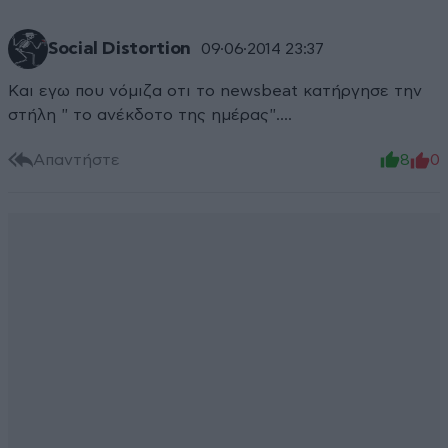
Social Distortion
09·06·2014 23:37
Και εγω που νόμιζα οτι το newsbeat κατήργησε την
στήλη " το ανέκδοτο της ημέρας"....
Απαντήστε
8
0