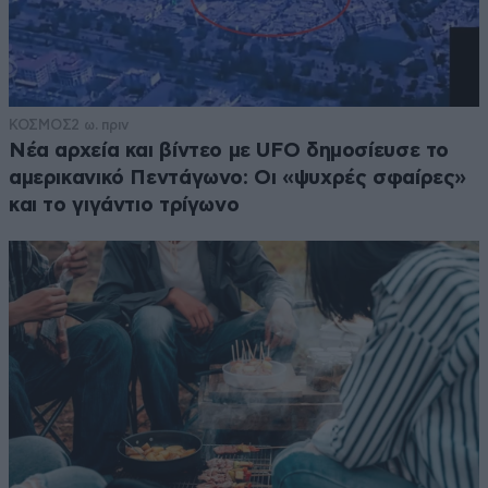
ΚΟΣΜΟΣ
2 ω. πριν
Νέα αρχεία και βίντεο με UFO δημοσίευσε το
αμερικανικό Πεντάγωνο: Οι «ψυχρές σφαίρες»
και το γιγάντιο τρίγωνο