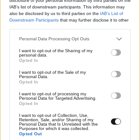
disclosure of your personal information by third parties on the
ΚΟΣΜΟΣ
08·08·2026 04:58
IAB’s list of downstream participants. This information may
Στα ίχνη της «Αράχνης» του Άσαντ: Ο
also be disclosed by us to third parties on the
IAB’s List of
άνθρωπος των βασανιστηρίων της Συρίας
Downstream Participants
that may further disclose it to other
third parties.
εντοπίστηκε στη Ρωσία
Please note that this website/app uses one or more Google
Personal Data Processing Opt Outs
services and may gather and store information including but
not limited to your visit or usage behaviour. You may click to
I want to opt-out of the Sharing of my
personal data.
grant or deny consent to Google and its third-party tags to
Opted In
use your data for below specified purposes in below Google
consent section.
I want to opt-out of the Sale of my
Personal Data.
Opted In
I want to opt-out of processing my
Personal Data for Targeted Advertising.
Opted In
I want to opt-out of Collection, Use,
Retention, Sale, and/or Sharing of my
Personal Data that Is Unrelated with the
Purposes for which it was collected.
Opted Out