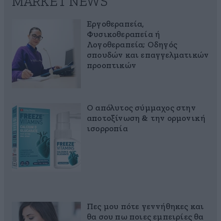
MARKET NEWS
Εργοθεραπεία,
Φυσικοθεραπεία ή
Λογοθεραπεία; Οδηγός
σπουδών και επαγγελματικών
προοπτικών
Ο απόλυτος σύμμαχος στην
αποτοξίνωση & την ορμονική
ισορροπία
Πες μου πότε γεννήθηκες και
θα σου πω ποιες εμπειρίες θα