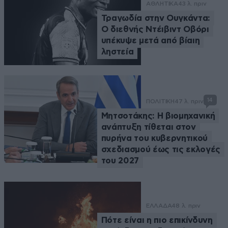
ΑΘΛΗΤΙΚΑ
43 λ. πριν
Τραγωδία στην Ουγκάντα:
Ο διεθνής Ντέιβιντ Οβόρι
υπέκυψε μετά από βίαιη
ληστεία
14
ΠΟΛΙΤΙΚΗ
47 λ. πριν
Μητσοτάκης: Η βιομηχανική
ανάπτυξη τίθεται στον
πυρήνα του κυβερνητικού
σχεδιασμού έως τις εκλογές
του 2027
ΕΛΛΑΔΑ
48 λ. πριν
Πότε είναι η πιο επικίνδυνη