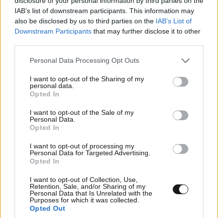
disclosure of your personal information by third parties on the
IAB’s list of downstream participants. This information may
also be disclosed by us to third parties on the
IAB’s List of
Downstream Participants
that may further disclose it to other
third parties.
Please note that this website/app uses one or more Google
Personal Data Processing Opt Outs
services and may gather and store information including but
not limited to your visit or usage behaviour. You may click to
I want to opt-out of the Sharing of my
personal data.
grant or deny consent to Google and its third-party tags to
Opted In
use your data for below specified purposes in below Google
consent section.
I want to opt-out of the Sale of my
Personal Data.
Opted In
I want to opt-out of processing my
Personal Data for Targeted Advertising.
Opted In
I want to opt-out of Collection, Use,
Retention, Sale, and/or Sharing of my
Personal Data that Is Unrelated with the
Purposes for which it was collected.
Opted Out