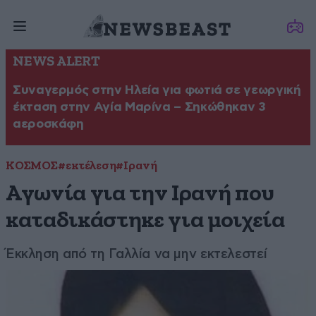
NEWS ALERT
Συναγερμός στην Ηλεία για φωτιά σε γεωργική
έκταση στην Αγία Μαρίνα – Σηκώθηκαν 3
αεροσκάφη
ΚΟΣΜΟΣ
#εκτέλεση
#Ιρανή
Αγωνία για την Ιρανή που
καταδικάστηκε για μοιχεία
Έκκληση από τη Γαλλία να μην εκτελεστεί