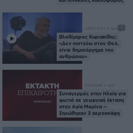
και πινακίδες κυκλοφορίας
1
LIFESTYLE
7 λ. πριν
Βλαδίμηρος Κυριακίδης:
«Δεν πιστεύω στον Θεό,
είναι δημιούργημα του
ανθρώπου»
ΕΛΛΑΔΑ
8 λ. πριν
Συναγερμός στην Ηλεία για
φωτιά σε γεωργική έκταση
στην Αγία Μαρίνα –
Σηκώθηκαν 3 αεροσκάφη