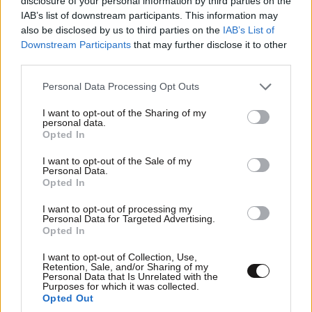
disclosure of your personal information by third parties on the
Από την αρχική έκρηξη ισοπεδώθηκαν σπίτια,
IAB’s list of downstream participants. This information may
εργοστάσια, σχολεία, εκκλησίες, προβλήτες και πλοία
also be disclosed by us to third parties on the
IAB’s List of
Downstream Participants
that may further disclose it to other
διαλύθηκαν, ενώ συντρίμμια άρχισαν να επιπίπτουν σε
third parties.
όλη την γύρω περιοχή. Καθώς τα συντρίμμια έπεφταν,
κτύπησαν σόμπες και θερμαντικές συσκευές, που
Please note that this website/app uses one or more Google
Personal Data Processing Opt Outs
προκάλεσαν πυρκαϊές σχεδόν σε ολόκληρη την πόλη.
services and may gather and store information including but
Στη θάλασσα το νερό εξατμίστηκε λόγω της έκρηξης
not limited to your visit or usage behaviour. You may click to
I want to opt-out of the Sharing of my
personal data.
grant or deny consent to Google and its third-party tags to
τόσο απότομα, ώστε φάνηκε ο πυθμένας. Καθώς το
Opted In
use your data for below specified purposes in below Google
γειτονικό νερό έσπευδε να καταλάβει το κενό,
consent section.
I want to opt-out of the Sale of my
δημιουργήθηκε ισχυρό τσουνάμι, το οποίο έπληξε τις
Personal Data.
ακτές.
Opted In
I want to opt-out of processing my
Απαντήστε
0
0
Personal Data for Targeted Advertising.
Opted In
I want to opt-out of Collection, Use,
Retention, Sale, and/or Sharing of my
Personal Data that Is Unrelated with the
Purposes for which it was collected.
Opted Out