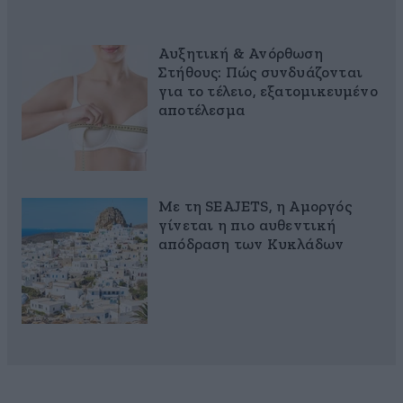
Αυξητική & Ανόρθωση
Στήθους: Πώς συνδυάζονται
για το τέλειο, εξατομικευμένο
αποτέλεσμα
Με τη SEAJETS, η Αμοργός
γίνεται η πιο αυθεντική
απόδραση των Κυκλάδων