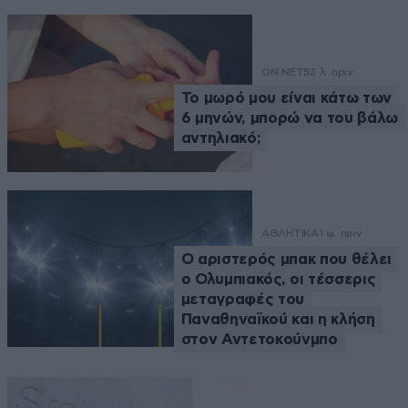
ON NET
53 λ. πριν
Το μωρό μου είναι κάτω των
6 μηνών, μπορώ να του βάλω
αντηλιακό;
ΑΘΛΗΤΙΚΑ
1 ω. πριν
Ο αριστερός μπακ που θέλει
ο Ολυμπιακός, οι τέσσερις
μεταγραφές του
Παναθηναϊκού και η κλήση
στον Αντετοκούνμπο