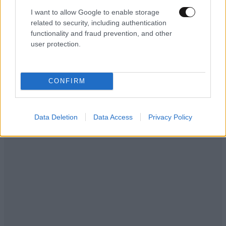
I want to allow Google to enable storage
related to security, including authentication
functionality and fraud prevention, and other
user protection.
LIFESTYLE
08·08·2026 19:12
CONFIRM
Εριέττα Κούρκουλου – Τα 33α γενέθλια και τα
φιλιά με τον Βύρωνα Βασιλειάδη: «Καμία στιγμή
ευτυχίας δεδομένη»
Data Deletion
Data Access
Privacy Policy