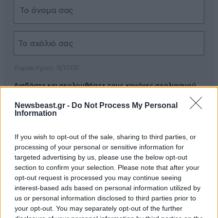
Xαρακτήρες: 0/1000
Διαβάστε και ακολουθήστε τους κανόνες σχολιασμού
Newsbeast.gr -
Do Not Process My Personal
ΠΡΟΣΘΗΚΗ
Information
If you wish to opt-out of the sale, sharing to third parties, or
processing of your personal or sensitive information for
targeted advertising by us, please use the below opt-out
Επαναλαμβάνω
05·08·2020 21:49
section to confirm your selection. Please note that after your
opt-out request is processed you may continue seeing
To 1917 στο Χάλιφαξ της Νέας Σκωτίας (Καναδάς), ένα
interest-based ads based on personal information utilized by
πλοίο με πολεμοφόδια αντίστοιχα 3 χιλιάδων τόνων
us or personal information disclosed to third parties prior to
ΤΝΤ πήρε φωτιά. Από την έκρηξη υπήρξαν 3 χιλιάδες
your opt-out. You may separately opt-out of the further
νεκροί, 6 χιλιάδες τραυματίες και 30 χιλιάδες άστεγοι.