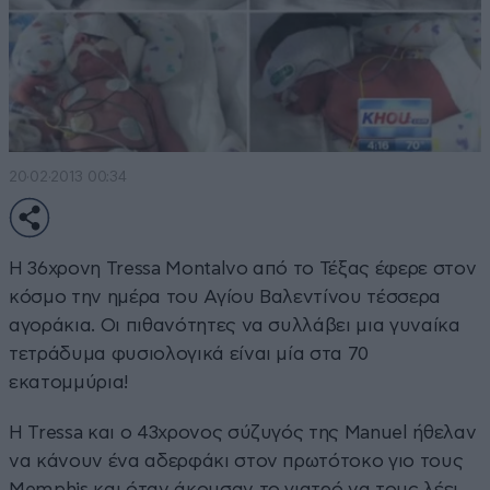
20·02·2013 00:34
Η 36χρονη Tressa Montalvo από το Τέξας έφερε στον
κόσμο την ημέρα του Αγίου Βαλεντίνου τέσσερα
αγοράκια. Οι πιθανότητες να συλλάβει μια γυναίκα
τετράδυμα φυσιολογικά είναι μία στα 70
εκατομμύρια!
Η Tressa και ο 43χρονος σύζυγός της Manuel ήθελαν
να κάνουν ένα αδερφάκι στον πρωτότοκο γιο τους
Memphis και όταν άκουσαν το γιατρό να τους λέει