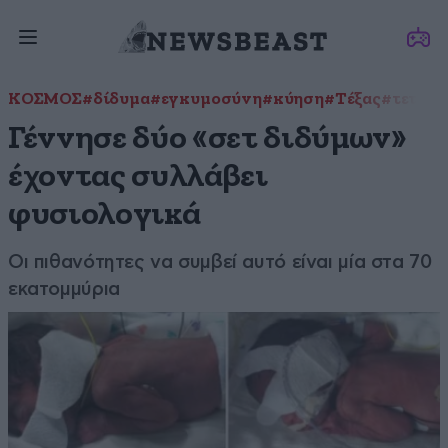
ΚΟΣΜΟΣ
#δίδυμα
#εγκυμοσύνη
#κύηση
#Τέξας
#τετρά
Γέννησε δύο «σετ διδύμων»
έχοντας συλλάβει
φυσιολογικά
Οι πιθανότητες να συμβεί αυτό είναι μία στα 70
εκατομμύρια