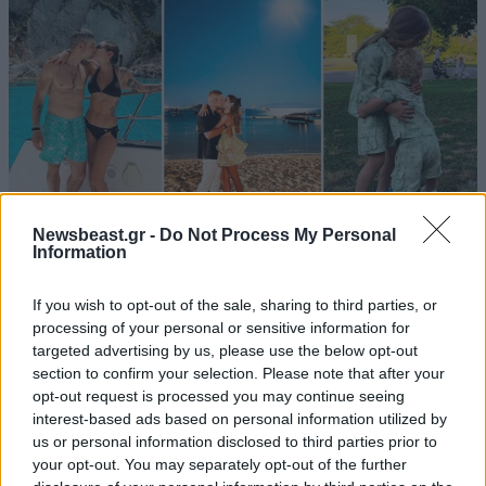
Newsbeast.gr -
Do Not Process My Personal
Information
LIFESTYLE
08·08·2026 19:12
Εριέττα Κούρκουλου – Τα 33α γενέθλια και τα
If you wish to opt-out of the sale, sharing to third parties, or
φιλιά με τον Βύρωνα Βασιλειάδη: «Καμία στιγμή
processing of your personal or sensitive information for
ευτυχίας δεδομένη»
targeted advertising by us, please use the below opt-out
section to confirm your selection. Please note that after your
opt-out request is processed you may continue seeing
interest-based ads based on personal information utilized by
us or personal information disclosed to third parties prior to
your opt-out. You may separately opt-out of the further