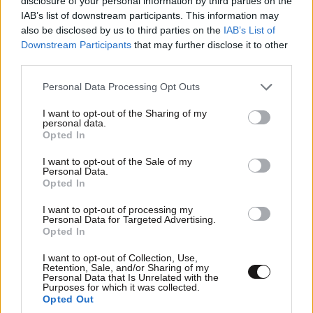
disclosure of your personal information by third parties on the
IAB’s list of downstream participants. This information may
also be disclosed by us to third parties on the
IAB’s List of
Downstream Participants
that may further disclose it to other
third parties.
Please note that this website/app uses one or more Google
Personal Data Processing Opt Outs
services and may gather and store information including but
not limited to your visit or usage behaviour. You may click to
I want to opt-out of the Sharing of my
personal data.
grant or deny consent to Google and its third-party tags to
Opted In
use your data for below specified purposes in below Google
consent section.
I want to opt-out of the Sale of my
Personal Data.
Opted In
I want to opt-out of processing my
Personal Data for Targeted Advertising.
Opted In
I want to opt-out of Collection, Use,
Retention, Sale, and/or Sharing of my
Personal Data that Is Unrelated with the
Purposes for which it was collected.
Opted Out