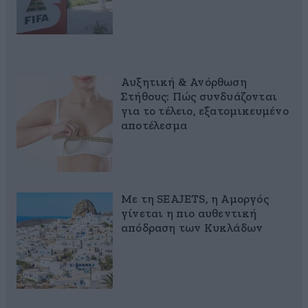
Αυξητική & Ανόρθωση
Στήθους: Πώς συνδυάζονται
για το τέλειο, εξατομικευμένο
αποτέλεσμα
Με τη SEAJETS, η Αμοργός
γίνεται η πιο αυθεντική
απόδραση των Κυκλάδων