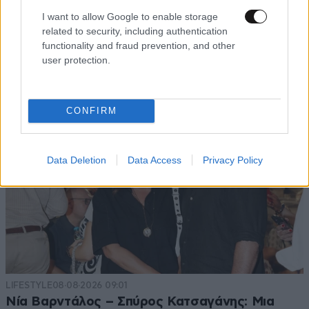
ΚΟΣΜΟΣ
09·08·2026 00:09
I want to allow Google to enable storage
Η δολοφονία της εγκύου Σάρον Τέιτ – Τι
related to security, including authentication
απέγιναν τα μέλη της «Οικογένειας Μάνσον»;
functionality and fraud prevention, and other
user protection.
CONFIRM
Data Deletion
Data Access
Privacy Policy
LIFESTYLE
08·08·2026 09:01
Νία Βαρντάλος – Σπύρος Κατσαγάνης: Μια