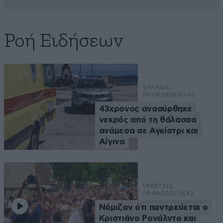
Ροή Ειδήσεων
ΕΛΛΑΔΑ
09·08·2026 02:00
43χρονος ανασύρθηκε
νεκρός από τη θάλασσα
ανάμεσα σε Αγκίστρι και
Αίγινα
LIFESTYLE
09·08·2026 01:42
Νόμιζαν ότι παντρεύεται ο
Κριστιάνο Ρονάλντο και