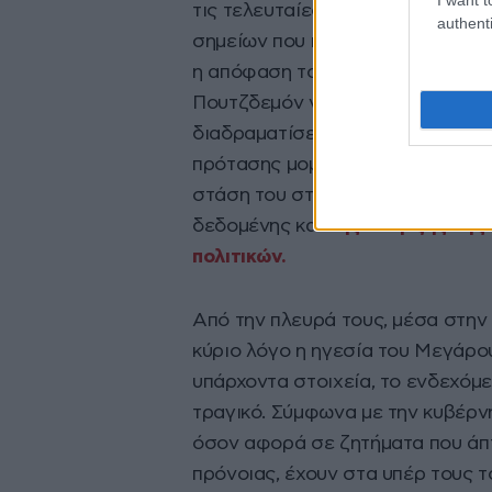
τις τελευταίες ημέρες, μετά και
authenti
σημείων που κατέθεσε στο τραπ
η απόφαση το περασμένο καλοκα
Πουτζδεμόν να αντικαταστήσει τ
διαδραματίσει κομβικό ρόλο, παρ
πρότασης μομφής, που ανέδειξε 
στάση του στις διαπραγματεύσει
δεδομένης και
της έναρξης της
πολιτικών.
Από την πλευρά τους, μέσα στην 
κύριο λόγο η ηγεσία του Μεγάρ
υπάρχοντα στοιχεία, το ενδεχόμ
τραγικό. Σύμφωνα με την κυβέρνη
όσον αφορά σε ζητήματα που άπτ
πρόνοιας, έχουν στα υπέρ τους 