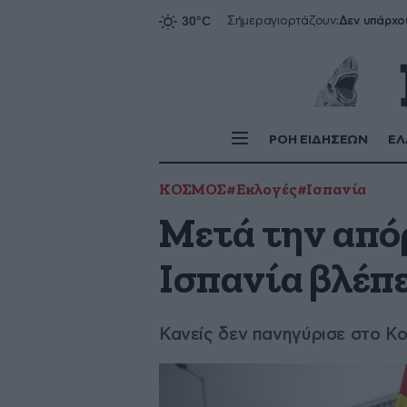
Δεν υπάρχο
Σήμερα
γιορτάζουν:
ΡΟΗ ΕΙΔΗΣΕΩΝ
ΕΛ
ΚΟΣΜΟΣ
#Εκλογές
#Ισπανία
Μετά την από
Ισπανία βλέπε
Κανείς δεν πανηγύρισε στο Κο