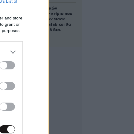
B’s List of
Το φαραωνικών
διαστάσεων κτίριο που
er and store
χτίζει ο Έλον Μασκ
to grant or
λέγεται Terafab και θα
κοστίσει 16,8 δισ.
ed purposes
δολάρια