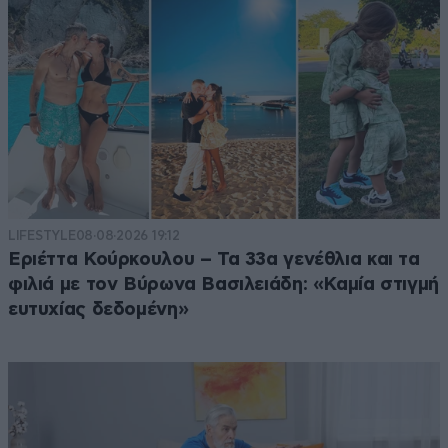
LIFESTYLE
08·08·2026 19:12
Εριέττα Κούρκουλου – Τα 33α γενέθλια και τα
φιλιά με τον Βύρωνα Βασιλειάδη: «Καμία στιγμή
ευτυχίας δεδομένη»