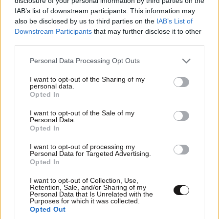
disclosure of your personal information by third parties on the
IAB’s list of downstream participants. This information may
also be disclosed by us to third parties on the
IAB’s List of
Τ.κανελ
05·02·2019 19:19
Downstream Participants
that may further disclose it to other
third parties.
Αξεστοι βανδαλοι,αντι να καψουν καμια τραπεζα στο
Λονδινο πηγαν στο ταφο του μεγαλου φιλοσοφου
Please note that this website/app uses one or more Google
Personal Data Processing Opt Outs
που ηθελε να κανει το κοσμο καλυτερο.
services and may gather and store information including but
not limited to your visit or usage behaviour. You may click to
I want to opt-out of the Sharing of my
personal data.
Απαντήστε
1
2
grant or deny consent to Google and its third-party tags to
Opted In
use your data for below specified purposes in below Google
consent section.
I want to opt-out of the Sale of my
Personal Data.
Opted In
σαπια οραματα
05·02·2019 18:52
I want to opt-out of processing my
Personal Data for Targeted Advertising.
αποτυχημενα
Opted In
Απαντήστε
0
0
I want to opt-out of Collection, Use,
Retention, Sale, and/or Sharing of my
Personal Data that Is Unrelated with the
Purposes for which it was collected.
Opted Out