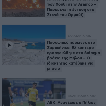
των Χούθι στην Aramco –
Παραμένει η ένταση στα
Στενά του Ορμούζ
ΕΛΛΑΔΑ
4 λ. πριν
Προσωπικό πάρκινγκ στο
Σαρακήνικο: Ελικόπτερο
προσγειώθηκε στα διάσημα
βράχια της Μήλου – Ο
ιδιοκτήτης κατέβηκε για
μπάνιο
ΑΘΛΗΤΙΚΑ
10 λ. πριν
ΑΕΚ: Ανανέωσε ο Πήλιος