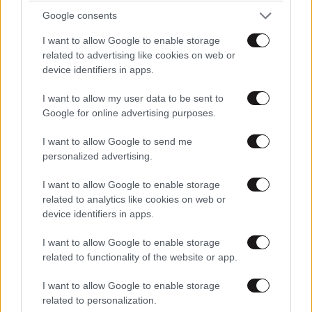
Εξαγωγή βλήτων
05·02·2019 17:56
Google consents
Μήπως πήγαν στο Λονδίνο οι ακροδεξιοί ταραξίες,
I want to allow Google to enable storage
που επιχείρησαν κατάληψη της Βουλής!
related to advertising like cookies on web or
device identifiers in apps.
Απαντήστε
1
2
I want to allow my user data to be sent to
Google for online advertising purposes.
I want to allow Google to send me
Μπράβο του
05·02·2019 17:34
personalized advertising.
Για στα χέρια του. Πόσοι άνθρωποι χάθηκαν από το
I want to allow Google to enable storage
ιδεολόγημά του.
related to analytics like cookies on web or
device identifiers in apps.
Απαντήστε
0
3
I want to allow Google to enable storage
related to functionality of the website or app.
Maiden
05·02·2019 19:13
I want to allow Google to enable storage
Εισαι ασχετος,αγραμματος,ακεστος και
related to personalization.
ανιστοριτος.Ειμαι σιγουρος οτι βλεπεις survivor