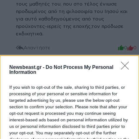
τους μαθητές του, που στο τέλος ένιωσε
προδωμένος από τη φιλοσοφία του Ιησού και
για αυτό καθοδηγούμενος από τους
προύχοντες-ιερείς της εποχής,τον πρόδωσε
εκδικητικά.
Απαντήστε
0
0
Newsbeast.gr -
Do Not Process My Personal
Information
NickS
13·05·2012 00:44
If you wish to opt-out of the sale, sharing to third parties, or
και οι δυο προφανως ηταν φανταστικα
processing of your personal or sensitive information for
προσωπα... τεσπα...
targeted advertising by us, please use the below opt-out
section to confirm your selection. Please note that after your
Απαντήστε
4
4
opt-out request is processed you may continue seeing
interest-based ads based on personal information utilized by
us or personal information disclosed to third parties prior to
nikst
13·05·2012 01:01
your opt-out. You may separately opt-out of the further