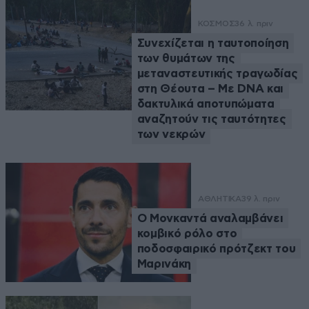
ΚΟΣΜΟΣ
36 λ. πριν
Συνεχίζεται η ταυτοποίηση
των θυμάτων της
μεταναστευτικής τραγωδίας
στη Θέουτα – Με DNA και
δακτυλικά αποτυπώματα
αναζητούν τις ταυτότητες
των νεκρών
ΑΘΛΗΤΙΚΑ
39 λ. πριν
Ο Μονκαντά αναλαμβάνει
κομβικό ρόλο στο
ποδοσφαιρικό πρότζεκτ του
Μαρινάκη