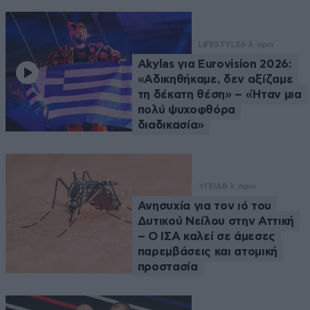
LIFESTYLE
6 λ. πριν
Akylas για Eurovision 2026:
«Aδικηθήκαμε, δεν αξίζαμε
τη δέκατη θέση» – «Ήταν μια
πολύ ψυχοφθόρα
διαδικασία»
ΥΓΕΙΑ
8 λ. πριν
Ανησυχία για τον ιό του
Δυτικού Νείλου στην Αττική
– Ο ΙΣΑ καλεί σε άμεσες
παρεμβάσεις και ατομική
προστασία