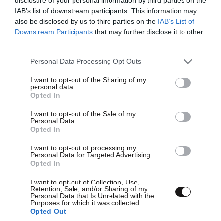
disclosure of your personal information by third parties on the
Το σχολιο σου ειναι ασορτι με της
IAB’s list of downstream participants. This information may
μανταμιτσας απο την αμερικη.Η φαντασια
also be disclosed by us to third parties on the
IAB’s List of
των γκει....μυαλων.
Downstream Participants
that may further disclose it to other
third parties.
Απαντήστε
2
0
Please note that this website/app uses one or more Google
Personal Data Processing Opt Outs
services and may gather and store information including but
not limited to your visit or usage behaviour. You may click to
I want to opt-out of the Sharing of my
personal data.
grant or deny consent to Google and its third-party tags to
TRENDING
Opted In
use your data for below specified purposes in below Google
consent section.
I want to opt-out of the Sale of my
Personal Data.
Opted In
I want to opt-out of processing my
Personal Data for Targeted Advertising.
Opted In
I want to opt-out of Collection, Use,
Retention, Sale, and/or Sharing of my
Personal Data that Is Unrelated with the
Purposes for which it was collected.
Opted Out