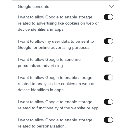
Google consents
I want to allow Google to enable storage
related to advertising like cookies on web or
ΕΛΛΑΔΑ
07·08·2026 11:26
device identifiers in apps.
Βίντεο-ντοκουμέντο από το θανατηφόρο
τροχαίο στις Σέρρες: Η στιγμή που το ΙΧ μπαίνει
I want to allow my user data to be sent to
στο αντίθετο ρεύμα – Ακαριαία πέθαναν γιος
Google for online advertising purposes.
και μητέρα
I want to allow Google to send me
personalized advertising.
I want to allow Google to enable storage
related to analytics like cookies on web or
device identifiers in apps.
I want to allow Google to enable storage
related to functionality of the website or app.
I want to allow Google to enable storage
related to personalization.