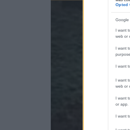
Opted 
Google 
I want t
web or d
I want t
purpose
I want 
I want t
web or d
I want t
or app.
I want t
I want t