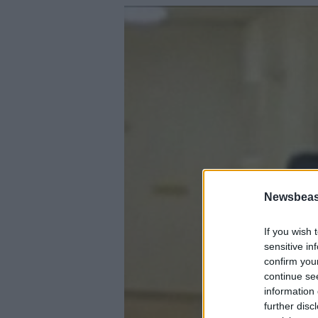
Newsbeast
If you wish 
sensitive in
confirm you
continue se
information 
further disc