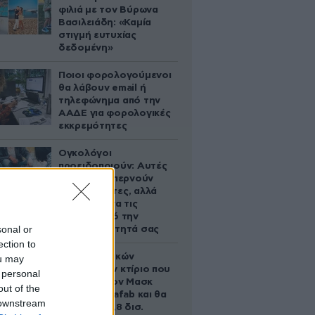
φιλιά με τον Βύρωνα
Βασιλειάδη: «Καμία
στιγμή ευτυχίας
δεδομένη»
Ποιοι φορολογούμενοι
θα λάβουν email ή
τηλεφώνημα από την
ΑΑΔΕ για φορολογικές
εκκρεμότητες
Ογκολόγοι
προειδοποιούν: Αυτές
οι τροφές, περνούν
απαρατήρητες, αλλά
καλό είναι να τις
βγάλετε από την
sonal or
καθημερινότητά σας
ection to
Το φαραωνικών
ou may
διαστάσεων κτίριο που
 personal
χτίζει ο Έλον Μασκ
out of the
λέγεται Terafab και θα
 downstream
κοστίσει 16,8 δισ.