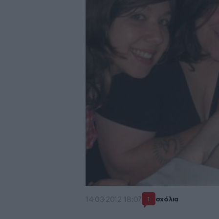
14·03·2012 18:07
σχόλια
1