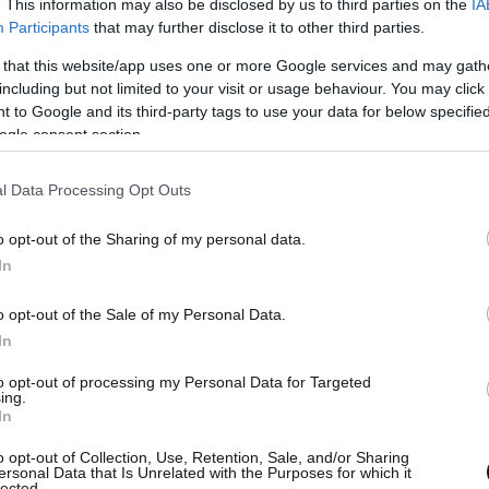
. This information may also be disclosed by us to third parties on the
IA
Participants
that may further disclose it to other third parties.
 that this website/app uses one or more Google services and may gath
including but not limited to your visit or usage behaviour. You may click 
 to Google and its third-party tags to use your data for below specifi
ogle consent section.
l Data Processing Opt Outs
o opt-out of the Sharing of my personal data.
In
o opt-out of the Sale of my Personal Data.
In
to opt-out of processing my Personal Data for Targeted
ing.
In
o opt-out of Collection, Use, Retention, Sale, and/or Sharing
ersonal Data that Is Unrelated with the Purposes for which it
lected.