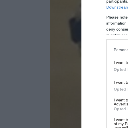
participants
Downstream 
Please note
information 
deny consent
in below Go
Persona
I want t
Opted 
I want t
Opted 
I want 
Advertis
Opted 
I want t
of my P
was col