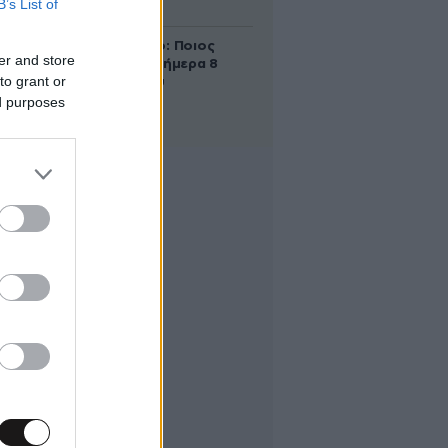
B’s List of
δολάρια
Εορτολόγιο: Ποιος
er and store
γιορτάζει σήμερα 8
to grant or
Αυγούστου
ed purposes