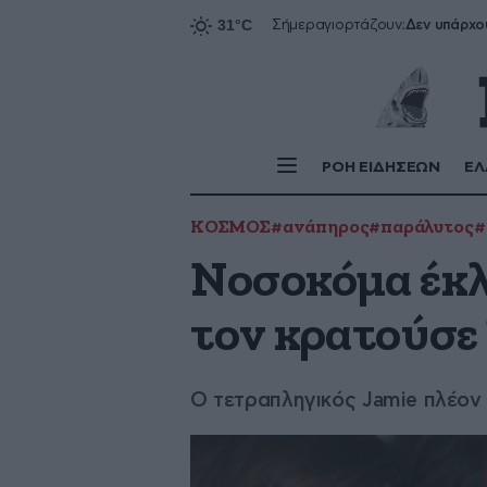
Δεν υπάρχο
Σήμερα
γιορτάζουν:
ΡΟΗ ΕΙΔΗΣΕΩΝ
ΕΛ
ΚΟΣΜΟΣ
#ανάπηρος
#παράλυτος
#
Νοσοκόμα έκλ
τον κρατούσε
Ο τετραπληγικός Jamie πλέον 