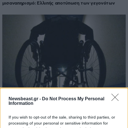
μισαναπηρισμό: Ελλιπής αποτύπωση των γεγονότων
27·04·2020 15:24
Newsbeast.gr -
Do Not Process My Personal
Information
Κορονοϊός: Μήνυμα ζωής από 29χρονο καθηλωμένο σε
αναπηρικό αμαξίδιο
If you wish to opt-out of the sale, sharing to third parties, or
processing of your personal or sensitive information for