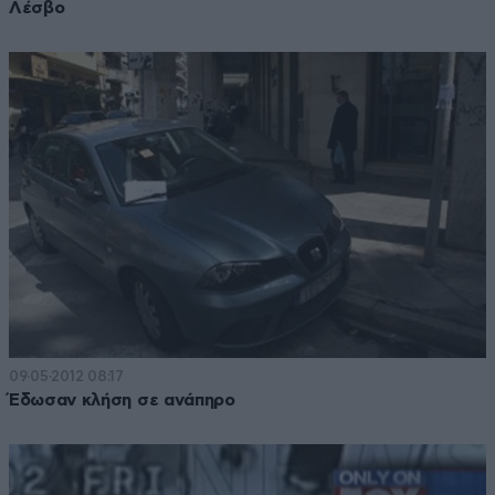
Λέσβο
09·05·2012 08:17
Έδωσαν κλήση σε ανάπηρο