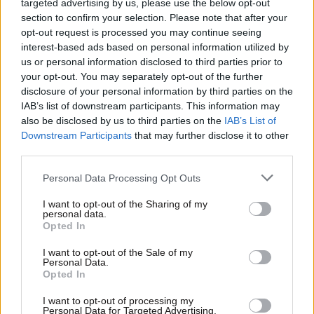
targeted advertising by us, please use the below opt-out
section to confirm your selection. Please note that after your
opt-out request is processed you may continue seeing
interest-based ads based on personal information utilized by
us or personal information disclosed to third parties prior to
your opt-out. You may separately opt-out of the further
disclosure of your personal information by third parties on the
IAB’s list of downstream participants. This information may
also be disclosed by us to third parties on the
IAB’s List of
Downstream Participants
that may further disclose it to other
third parties.
Please note that this website/app uses one or more Google
Personal Data Processing Opt Outs
services and may gather and store information including but
31·03·2018 21:15
not limited to your visit or usage behaviour. You may click to
I want to opt-out of the Sharing of my
Λήστεψαν με την απειλή μαχαιριού ανάπηρο στα Χανιά
personal data.
grant or deny consent to Google and its third-party tags to
Opted In
use your data for below specified purposes in below Google
consent section.
I want to opt-out of the Sale of my
Personal Data.
Opted In
I want to opt-out of processing my
Personal Data for Targeted Advertising.