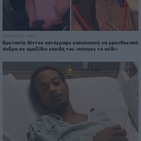
24·03·2023 14:46
Βρετανία: Βίντεο κατέγραψε κακοποιητή να γρονθοκοπά
άνδρα σε αμαξίδιο επειδή του «πάτησε το πόδι»