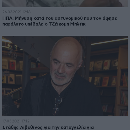
26·03·2021 12:18
ΗΠΑ: Μήνυση κατά του αστυνομικού που τον άφησε
παράλυτο υπέβαλε ο Τζέικομπ Μπλέικ
17·03·2021 17:12
Στάθης Λιβαθινός για την καταγγελία για