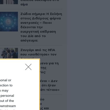
επίπεδα σακχάρου στο
αίμα
Ζώδια σήμερα: Η Σελήνη
στους Διδύμους φέρνει
ανατροπές – Ποιοι
δέχονται την
ευεργετική επίδραση
του Δία από το
απόγευμα;
Ζευγάρι από τις ΗΠΑ
που «υιοθέτησε» τον
Αφγανό
κατηγορούμενο για τη
δολοφονία της
Ελίζαμπεθ Ρος:
«Είμαστε
sonal or
συντετριμμένοι – Δεν
ection to
έδειξε ποτέ ότι ήταν
ικανός για κάτι τέτοιο»
ou may
 personal
Ακυρώνει δύο
out of the
συμβόλαια ο
 downstream
Λαρεντζάκης και