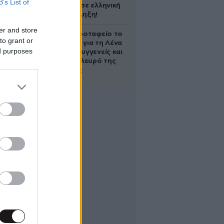
B’s List of
υπογράφει σε ελληνική
ομάδα-έκπληξη!
er and store
Στο Α’ Νεκροταφείο το
to grant or
μνημόσυνο για τη Λένα
ed purposes
Σαμαρά – Συγγενείς και
φίλοι στο πλευρό της
οικογένειας