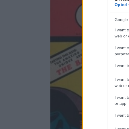
Opted 
Google 
I want t
web or d
I want t
purpose
I want 
I want t
web or d
I want t
or app.
I want t
I want t