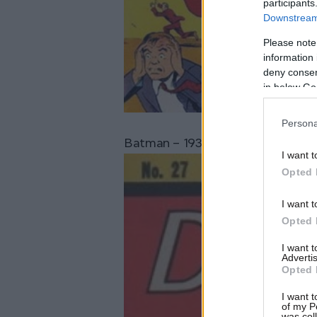
participants
Downstream 
Please note
information 
deny consent
in below Go
Persona
Batman – 1939
I want t
Opted 
I want t
Opted 
I want 
Advertis
Opted 
I want t
of my P
was col