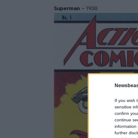
Superman
– 1938
Newsbeast
If you wish 
sensitive in
confirm you
continue se
information 
further disc