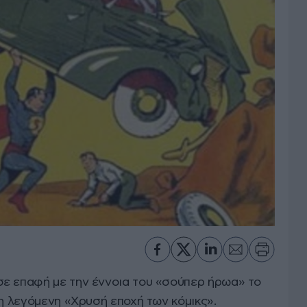
ε επαφή με την έννοια του «σούπερ ήρωα» το
 η λεγόμενη «Χρυσή εποχή των κόμικς».