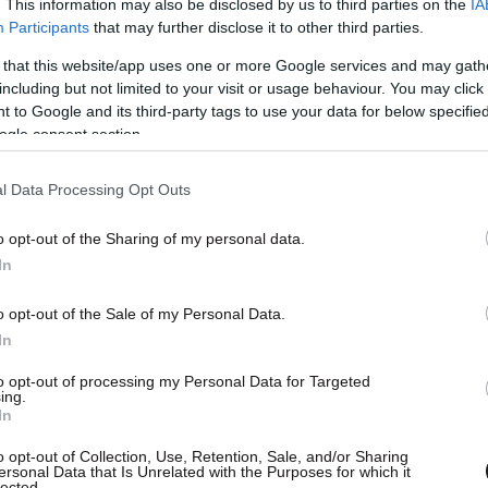
. This information may also be disclosed by us to third parties on the
IA
Participants
that may further disclose it to other third parties.
 that this website/app uses one or more Google services and may gath
including but not limited to your visit or usage behaviour. You may click 
 to Google and its third-party tags to use your data for below specifi
ogle consent section.
l Data Processing Opt Outs
o opt-out of the Sharing of my personal data.
In
o opt-out of the Sale of my Personal Data.
In
to opt-out of processing my Personal Data for Targeted
ing.
In
o opt-out of Collection, Use, Retention, Sale, and/or Sharing
ersonal Data that Is Unrelated with the Purposes for which it
lected.