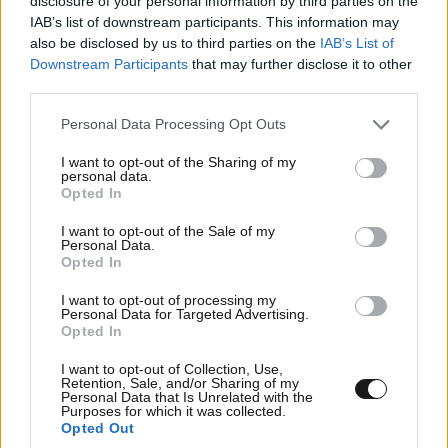
disclosure of your personal information by third parties on the
IAB’s list of downstream participants. This information may
also be disclosed by us to third parties on the
IAB’s List of
Γιατί η Σαουδική Αραβία στρέφεται ξανά στη
Downstream Participants
that may further disclose it to other
στρατιωτική ισχύ – Οι εξηγήσεις του Ριάντ για
third parties.
τη συμφωνία με Τουρκία και Πακιστάν
Please note that this website/app uses one or more Google
Personal Data Processing Opt Outs
services and may gather and store information including but
not limited to your visit or usage behaviour. You may click to
I want to opt-out of the Sharing of my
personal data.
grant or deny consent to Google and its third-party tags to
Opted In
use your data for below specified purposes in below Google
consent section.
Ακολουθήστε το
NEWSBEAST
στο
Google News
I want to opt-out of the Sale of my
Personal Data.
και μάθετε πρώτοι όλες τις ειδήσεις
Opted In
I want to opt-out of processing my
Personal Data for Targeted Advertising.
Opted In
I want to opt-out of Collection, Use,
Retention, Sale, and/or Sharing of my
Personal Data that Is Unrelated with the
Purposes for which it was collected.
Opted Out