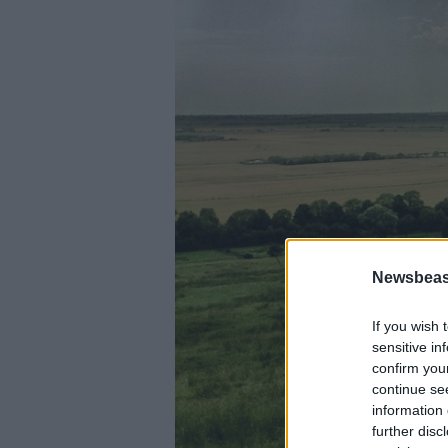
Newsbeast
If you wish 
sensitive in
confirm you
continue se
information 
further disc