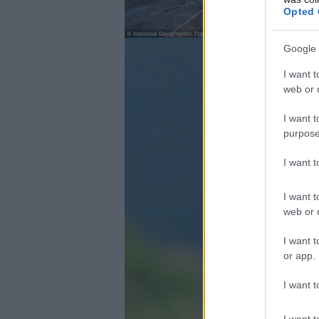
Opted 
Google 
I want t
web or d
I want t
purpose
I want 
I want t
web or d
I want t
or app.
I want t
I want t