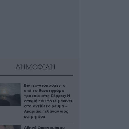
ΔΗΜΟΦΙΛΗ
Βίντεο-ντοκουμέντο
από το θανατηφόρο
τροχαίο στις Σέρρες: Η
στιγμή που το ΙΧ μπαίνει
στο αντίθετο ρεύμα –
Ακαριαία πέθαναν γιος
και μητέρα
Αθηνά Οικονομάκου