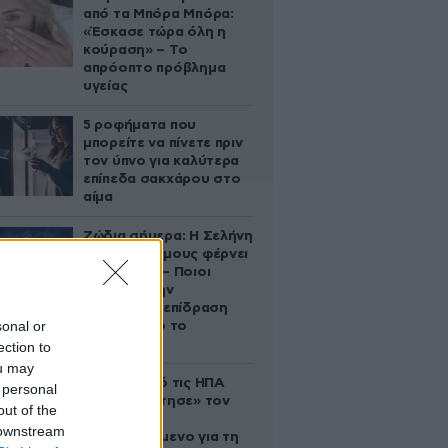
από τα Μπόρα Μπόρα:
«Έσκασε τώρα όλη η
κούραση» – Το
απρόοπτο πρόβλημα
υγείας
5 ροφήματα που
μπορείτε να πίνετε πριν
τον ύπνο για καλύτερα
επίπεδα σακχάρου στο
αίμα
Ζώδια σήμερα: Η Σελήνη
στους Διδύμους φέρνει
ανατροπές – Ποιοι
δέχονται την
ευεργετική επίδραση
sonal or
του Δία από το
απόγευμα;
ection to
ou may
Ζευγάρι από τις ΗΠΑ
 personal
που «υιοθέτησε» τον
out of the
Αφγανό
 downstream
κατηγορούμενο για τη