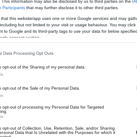
. This information may also be disclosed by us to third parties on the
IA
Participants
that may further disclose it to other third parties.
 that this website/app uses one or more Google services and may gath
including but not limited to your visit or usage behaviour. You may click 
 to Google and its third-party tags to use your data for below specifi
ogle consent section.
l Data Processing Opt Outs
o opt-out of the Sharing of my personal data.
In
o opt-out of the Sale of my Personal Data.
In
to opt-out of processing my Personal Data for Targeted
ing.
In
o opt-out of Collection, Use, Retention, Sale, and/or Sharing
ersonal Data that Is Unrelated with the Purposes for which it
lected.