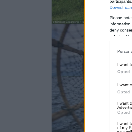
participants
Downstream 
Please note
information 
deny consent
in below Go
Persona
I want t
Opted 
I want t
Opted 
I want 
Advertis
Opted 
I want t
of my P
was col