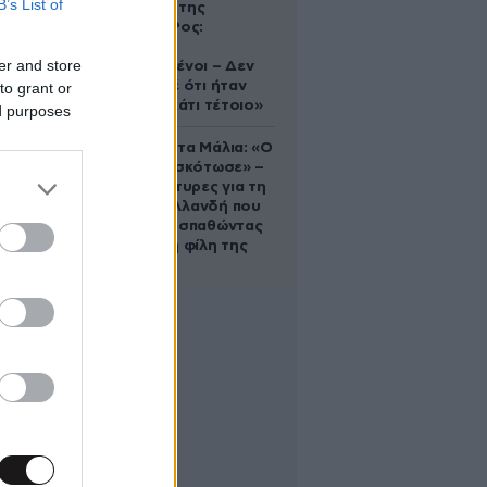
B’s List of
δολοφονία της
Ελίζαμπεθ Ρος:
«Είμαστε
er and store
συντετριμμένοι – Δεν
έδειξε ποτέ ότι ήταν
to grant or
ικανός για κάτι τέτοιο»
ed purposes
Τραγωδία στα Μάλια: «Ο
πανικός τη σκότωσε» –
Τι λένε μάρτυρες για τη
42χρονη Ολλανδή που
πνίγηκε προσπαθώντας
να σώσει τη φίλη της