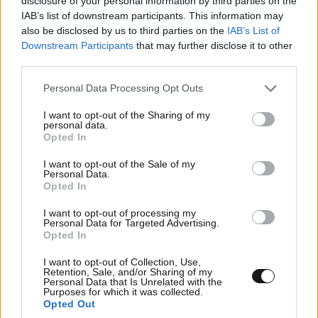
disclosure of your personal information by third parties on the
IAB’s list of downstream participants. This information may
also be disclosed by us to third parties on the
IAB’s List of
Downstream Participants
that may further disclose it to other
third parties.
Please note that this website/app uses one or more Google
Personal Data Processing Opt Outs
services and may gather and store information including but
not limited to your visit or usage behaviour. You may click to
I want to opt-out of the Sharing of my
personal data.
grant or deny consent to Google and its third-party tags to
Opted In
use your data for below specified purposes in below Google
consent section.
I want to opt-out of the Sale of my
Personal Data.
Opted In
Πλοίο δέχθηκε πλήγμα από άγνωστο βλήμα
I want to opt-out of processing my
Personal Data for Targeted Advertising.
ανατολικά της Χάσαμπ του Ομάν – Ασφαλές το
Opted In
πλήρωμα λένε οι Βρετανοί
I want to opt-out of Collection, Use,
Retention, Sale, and/or Sharing of my
Personal Data that Is Unrelated with the
Purposes for which it was collected.
Opted Out