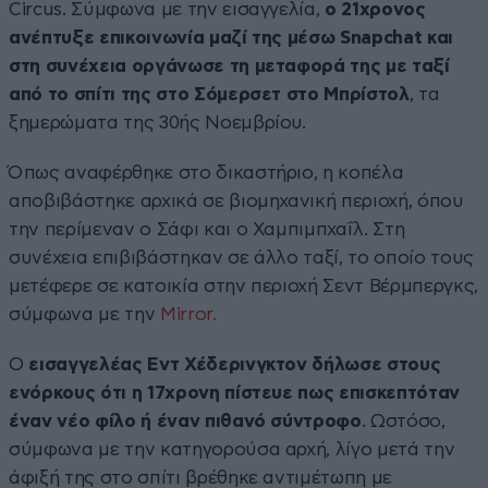
Circus. Σύμφωνα με την εισαγγελία,
ο 21χρονος
ανέπτυξε επικοινωνία μαζί της μέσω Snapchat και
στη συνέχεια οργάνωσε τη μεταφορά της με ταξί
από το σπίτι της στο Σόμερσετ στο Μπρίστολ
, τα
ξημερώματα της 30ής Νοεμβρίου.
Όπως αναφέρθηκε στο δικαστήριο, η κοπέλα
αποβιβάστηκε αρχικά σε βιομηχανική περιοχή, όπου
την περίμεναν ο Σάφι και ο Χαμπιμπχαΐλ. Στη
συνέχεια επιβιβάστηκαν σε άλλο ταξί, το οποίο τους
μετέφερε σε κατοικία στην περιοχή Σεντ Βέρμπεργκς,
σύμφωνα με την
Mirror.
Ο
εισαγγελέας Εντ Χέδερινγκτον δήλωσε στους
ενόρκους ότι η 17χρονη πίστευε πως επισκεπτόταν
έναν νέο φίλο ή έναν πιθανό σύντροφο
. Ωστόσο,
σύμφωνα με την κατηγορούσα αρχή, λίγο μετά την
άφιξή της στο σπίτι βρέθηκε αντιμέτωπη με