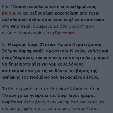
Μία
17χρονη κοπέλα υπέστη επανειλημμένους
βιασμούς
και σεξουαλική κακοποίηση από τρεις
αλλοδαπούς άνδρες και έναν ανήλικο σε κατοικία
στο Μπρίστολ,
σύμφωνα με όσα ακούστηκαν
ενώπιον δικαστηρίου στη
Βρετανία.
Οι
Μεχράμπ Σάφι, 21 ετών, Αουάλ Αχμαντζάι και
Σαλμάν Χαμπιμπχαΐλ, αμφότεροι 19 ετών, καθώς και
ένας 16χρονος, του οποίου η ταυτότητα δεν μπορεί
να δημοσιοποιηθεί για νομικούς λόγους,
κατηγορούνται για τις επιθέσεις σε βάρος της
ανήλικης τον Νοέμβριο του περασμένου έτους.
Το Κακουργιοδικείο του Μπρίστολ άκουσε ότι
η
17χρονη είχε γνωρίσει τον Σάφι λίγες ημέρες
νωρίτερα
, όταν βρισκόταν για χριστουγεννιάτικες
αγορές με φίλη της στο εμπορικό κέντρο Cabot