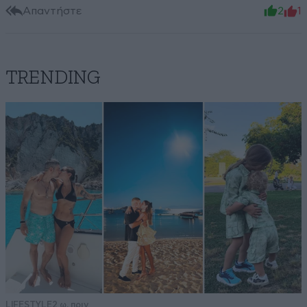
Απαντήστε
2
1
TRENDING
LIFESTYLE
2 ω. πριν