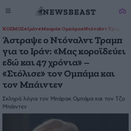
ΚΟΣΜΟΣ
#Ιράν
#Μπαράκ Ομπάμα
#Ντόναλντ Τραμπ
#Π
Άστραψε ο Ντόναλντ Τραμπ
για το Ιράν: «Μας κοροϊδεύει
εδώ και 47 χρόνια» –
«Στόλισε» τον Ομπάμα και
τον Μπάιντεν
Σκληρά λόγια τον Μπάρακ Ομπάμα και τον Τζο
Μπάιντεν