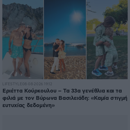
LIFESTYLE
08·08·2026 19:12
Εριέττα Κούρκουλου – Τα 33α γενέθλια και τα
φιλιά με τον Βύρωνα Βασιλειάδη: «Καμία στιγμή
ευτυχίας δεδομένη»