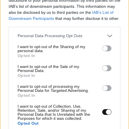
disclosure of your personal information by third parties on the
IAB’s list of downstream participants. This information may
also be disclosed by us to third parties on the
IAB’s List of
Downstream Participants
that may further disclose it to other
third parties.
Please note that this website/app uses one or more Google
Personal Data Processing Opt Outs
services and may gather and store information including but
not limited to your visit or usage behaviour. You may click to
I want to opt-out of the Sharing of my
personal data.
grant or deny consent to Google and its third-party tags to
Xαρακτήρες: 0/1000
Opted In
use your data for below specified purposes in below Google
consent section.
Διαβάστε και ακολουθήστε τους κανόνες σχολιασμού
I want to opt-out of the Sale of my
Personal Data.
Opted In
ΠΡΟΣΘΗΚΗ
I want to opt-out of processing my
Personal Data for Targeted Advertising.
Opted In
I want to opt-out of Collection, Use,
Άντε
11·05·2026 09:40
Retention, Sale, and/or Sharing of my
Personal Data that Is Unrelated with the
Purposes for which it was collected.
Παει και αυτός για 3ημερη επιχείρηση.
Opted Out