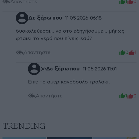
Απαντήστε
1
0
Δε ξέρω που
11·05·2026 06:18
δυσκολεύεσαι… να στο εξηγήσουμε… μήπως
φταίει το νερό που πίνεις εσύ?
Απαντήστε
0
1
@Δε ξέρω που
11·05·2026 11:01
Είπε το αμερικανοδουλο τρολακι.
Απαντήστε
1
0
TRENDING