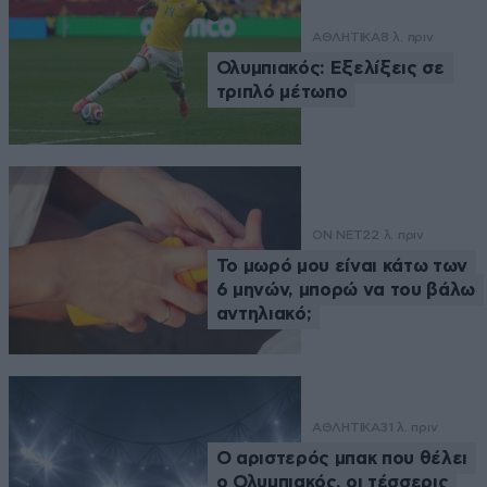
ΑΘΛΗΤΙΚΑ
8 λ. πριν
Ολυμπιακός: Εξελίξεις σε
τριπλό μέτωπο
ON NET
22 λ. πριν
Το μωρό μου είναι κάτω των
6 μηνών, μπορώ να του βάλω
αντηλιακό;
ΑΘΛΗΤΙΚΑ
31 λ. πριν
Ο αριστερός μπακ που θέλει
ο Ολυμπιακός, οι τέσσερις