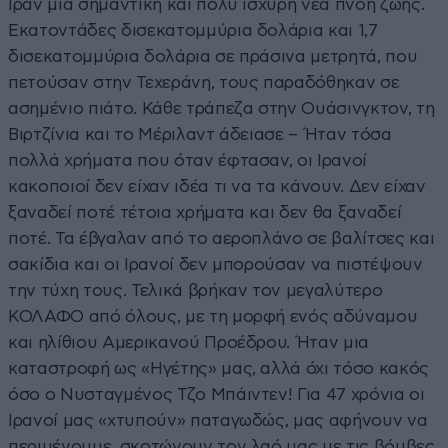
Ιράν μια σημαντική και πολύ ισχυρή νέα πνοή ζωής.
Εκατοντάδες δισεκατομμύρια δολάρια και 1,7
δισεκατομμύρια δολάρια σε πράσινα μετρητά, που
πετούσαν στην Τεχεράνη, τους παραδόθηκαν σε
ασημένιο πιάτο. Κάθε τράπεζα στην Ουάσινγκτον, τη
Βιρτζίνια και το Μέριλαντ άδειασε – Ήταν τόσα
πολλά χρήματα που όταν έφτασαν, οι Ιρανοί
κακοποιοί δεν είχαν ιδέα τι να τα κάνουν. Δεν είχαν
ξαναδεί ποτέ τέτοια χρήματα και δεν θα ξαναδεί
ποτέ. Τα έβγαλαν από το αεροπλάνο σε βαλίτσες και
σακίδια και οι Ιρανοί δεν μπορούσαν να πιστέψουν
την τύχη τους. Τελικά βρήκαν τον μεγαλύτερο
ΚΟΛΑΦΟ από όλους, με τη μορφή ενός αδύναμου
και ηλίθιου Αμερικανού Προέδρου. Ήταν μια
καταστροφή ως «Ηγέτης» μας, αλλά όχι τόσο κακός
όσο ο Νυσταγμένος Τζο Μπάιντεν! Για 47 χρόνια οι
Ιρανοί μας «χτυπούν» παταγωδώς, μας αφήνουν να
περιμένουμε, σκοτώνουν τον λαό μας με τις βόμβες