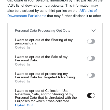
disclosure of your personal information by third parties on the
IAB’s list of downstream participants. This information may
also be disclosed by us to third parties on the
IAB’s List of
LIFESTYLE
08·08·2026 19:12
Downstream Participants
that may further disclose it to other
third parties.
Εριέττα Κούρκουλου – Τα 33α γενέθλια και τα
φιλιά με τον Βύρωνα Βασιλειάδη: «Καμία στιγμή
Please note that this website/app uses one or more Google
Personal Data Processing Opt Outs
ευτυχίας δεδομένη»
services and may gather and store information including but
not limited to your visit or usage behaviour. You may click to
I want to opt-out of the Sharing of my
personal data.
grant or deny consent to Google and its third-party tags to
Opted In
use your data for below specified purposes in below Google
consent section.
I want to opt-out of the Sale of my
Personal Data.
Opted In
I want to opt-out of processing my
Personal Data for Targeted Advertising.
Opted In
I want to opt-out of Collection, Use,
Retention, Sale, and/or Sharing of my
Personal Data that Is Unrelated with the
Purposes for which it was collected.
Opted Out