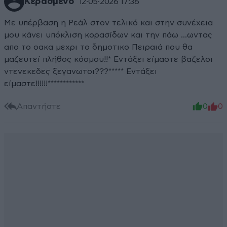
Κερασμενο
12·05·2026 17:36
Με υπέρβαση η Ρεάλ στον τελικό και στην συνέχεια
μου κάνει υπόκλιση κορασίδων και την πάω ...ωντας
απο το οακα μεχρι το δημοτικο Πειραιά που θα
μαζευτεί πλήθος κόσμου!!* Εντάξει είμαστε βαζελοι
ντενεκεδες ξεγανωτοι???***** Εντάξει
είμαστε!!!!!!************
Απαντήστε
0
0