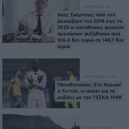
ΠΟΛΙΤΙΚΗ
9 λ. πριν
Άκης Σκέρτσος: Από τον
Δεκέμβριο του 2018 έως το
2025 οι καταθέσεις φυσικών
προσώπων αυξήθηκαν από
106,4 δισ. ευρώ σε 148,7 δισ.
ευρώ
ΑΘΛΗΤΙΚΑ
16 λ. πριν
Παναθηναϊκός: Στο Κορωπί
ο Τεττέη, τι ισχύει για τη
ρεβάνς με την ΤΣΣΚΑ 1948
ΕΛΛΑΔΑ
19 λ. πριν