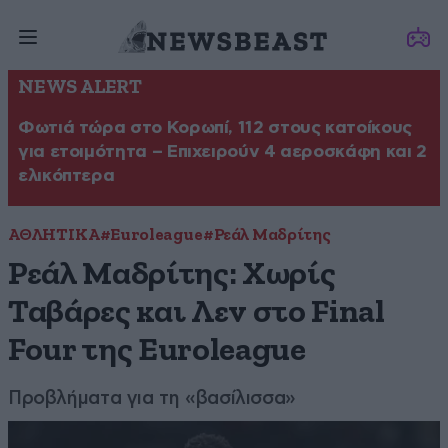
NEWS ALERT
Φωτιά τώρα στο Κορωπί, 112 στους κατοίκους
για ετοιμότητα – Επιχειρούν 4 αεροσκάφη και 2
ελικόπτερα
ΑΘΛΗΤΙΚΑ
#Euroleague
#Ρεάλ Μαδρίτης
Ρεάλ Μαδρίτης: Χωρίς
Ταβάρες και Λεν στο Final
Four της Euroleague
Προβλήματα για τη «βασίλισσα»