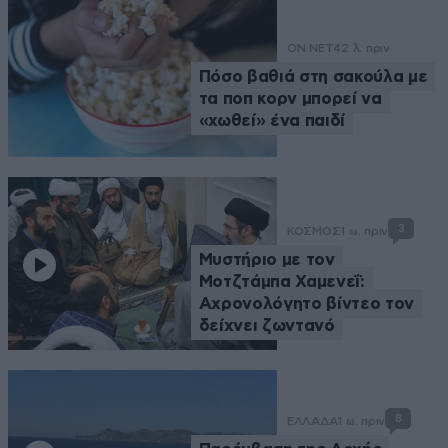
ON NET
42 λ. πριν
Πόσο βαθιά στη σακούλα με
τα ποπ κορν μπορεί να
«χωθεί» ένα παιδί
3
ΚΟΣΜΟΣ
1 ω. πριν
Μυστήριο με τον
Μοτζτάμπα Χαμενεΐ:
Αχρονολόγητο βίντεο τον
δείχνει ζωντανό
8
ΕΛΛΑΔΑ
1 ω. πριν