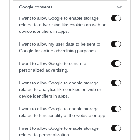
Google consents
I want to allow Google to enable storage
related to advertising like cookies on web or
device identifiers in apps.
I want to allow my user data to be sent to
Google for online advertising purposes.
ΠΑΝΑΘΑΣ!!!
12·05·2026 21:18
I want to allow Google to send me
personalized advertising.
απο δηλωσεις χωρτασαμε....για να σας δω αυριο...
I want to allow Google to enable storage
Απαντήστε
0
0
related to analytics like cookies on web or
device identifiers in apps.
I want to allow Google to enable storage
Αμάν αμάν Αταμάν
12·05·2026 18:42
related to functionality of the website or app.
Καλά τά ίδια είχες πει καί πρίν τό 4ο παιχνίδι.
I want to allow Google to enable storage
related to personalization.
Χορτάσαμε λόγια Mr 4 millions . Κανόνισε νά παίξεις