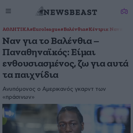
ΑΘΛΗΤΙΚΑ
#Euroleague
#Βαλένθια
#Κέντρικ Ναν
#Παν
Ναν για το Βαλένθια –
Παναθηναϊκός: Είμαι
ενθουσιασμένος, ζω για αυτά
τα παιχνίδια
Ανυπόμονος ο Αμερικανός γκαρντ των
«πράσινων»