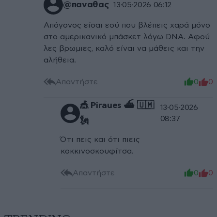
@παναθας
13·05·2026 06:12
Απόγονος είσαι εσύ που βλέπεις χαρά μόνο
στο αμερικανικό μπάσκετ λόγω DNA. Αφού
λες βρωμιες, καλό είναι να μάθεις και την
αλήθεια.
Απαντήστε
0
0
🎪 Piraues ⛴️ 🇺🇲
13·05·2026
08:37
🗽
Ότι πεις και ότι πιεις
κοκκινοσκουφίτσα.
Απαντήστε
0
0