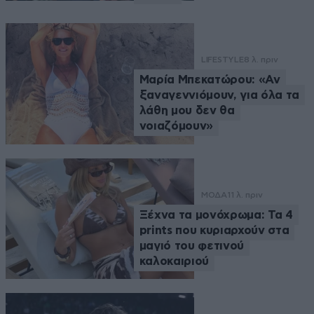
LIFESTYLE
8 λ. πριν
Μαρία Μπεκατώρου: «Αν
ξαναγεννιόμουν, για όλα τα
λάθη μου δεν θα
νοιαζόμουν»
ΜΟΔΑ
11 λ. πριν
Ξέχνα τα μονόχρωμα: Τα 4
prints που κυριαρχούν στα
μαγιό του φετινού
καλοκαιριού