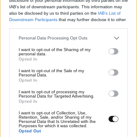
disclosure of your personal information by third parties on the
ΠΡΟΣΘΗΚΗ
IAB’s list of downstream participants. This information may
also be disclosed by us to third parties on the
IAB’s List of
Downstream Participants
that may further disclose it to other
third parties.
Τεράστιος εγωισμός
12·05·2026 22:39
Please note that this website/app uses one or more Google
Personal Data Processing Opt Outs
services and may gather and store information including but
Παίζει μόνος του χωρίς μυαλό και όταν δεν του
not limited to your visit or usage behaviour. You may click to
I want to opt-out of the Sharing of my
βγαίνει τον πιάνουν τα νεύρα του και τα κάνει
personal data.
grant or deny consent to Google and its third-party tags to
Opted In
μαντάρα.
use your data for below specified purposes in below Google
consent section.
I want to opt-out of the Sale of my
Απαντήστε
0
0
Personal Data.
Opted In
I want to opt-out of processing my
Personal Data for Targeted Advertising.
Opted In
I want to opt-out of Collection, Use,
Retention, Sale, and/or Sharing of my
Personal Data that Is Unrelated with the
Purposes for which it was collected.
Opted Out