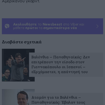
Αμερικανού γκαρντ.
Ακολουθήστε
το
Newsbeast
στο Viber και
μάθετε
πρώτοι
τα
σημαντικότερα νέα
Διαβάστε σχετικά
Βαλένθια – Παναθηναϊκός: Δεν
επιτρέπουν την είσοδο στον
Γιαννακόπουλο οι Ισπανοί –
«Ερχόμαστε», η απάντησή του
Αταμάν για το Βαλένθια –
Παναθηναϊκός: Έβαλαν τους