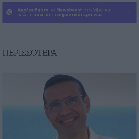
Ακολουθήστε
το
Newsbeast
στο Viber και
μάθετε
πρώτοι
τα
σημαντικότερα νέα
ΠΕΡΙΣΣΟΤΕΡΑ