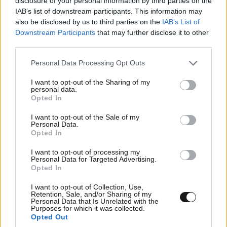
disclosure of your personal information by third parties on the
IAB’s list of downstream participants. This information may
TRENDING
also be disclosed by us to third parties on the
IAB’s List of
Downstream Participants
that may further disclose it to other
third parties.
Please note that this website/app uses one or more Google
Personal Data Processing Opt Outs
services and may gather and store information including but
not limited to your visit or usage behaviour. You may click to
I want to opt-out of the Sharing of my
personal data.
grant or deny consent to Google and its third-party tags to
Opted In
use your data for below specified purposes in below Google
consent section.
I want to opt-out of the Sale of my
Personal Data.
Opted In
I want to opt-out of processing my
Personal Data for Targeted Advertising.
Opted In
I want to opt-out of Collection, Use,
LIFESTYLE
08·08·2026 19:12
Retention, Sale, and/or Sharing of my
Personal Data that Is Unrelated with the
Εριέττα Κούρκουλου – Τα 33α γενέθλια και τα
Purposes for which it was collected.
φιλιά με τον Βύρωνα Βασιλειάδη: «Καμία στιγμή
Opted Out