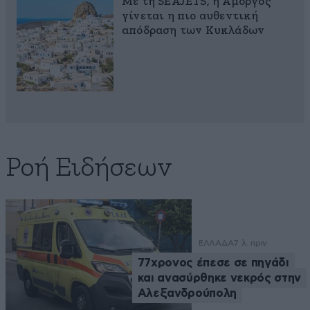
Με τη SEAJETS, η Αμοργός
γίνεται η πιο αυθεντική
απόδραση των Κυκλάδων
Ροή Ειδήσεων
ΕΛΛΑΔΑ
7 λ. πριν
77χρονος έπεσε σε πηγάδι
και ανασύρθηκε νεκρός στην
Αλεξανδρούπολη