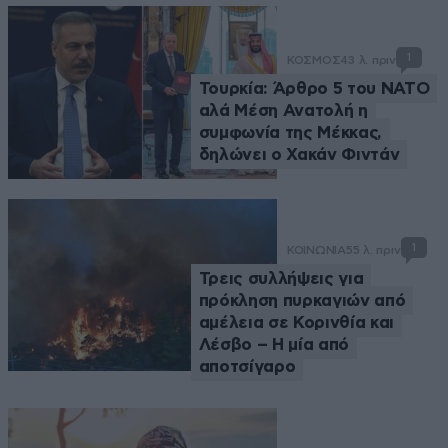
1
ΚΟΣΜΟΣ
43 λ. πριν
Τουρκία: Άρθρο 5 του ΝΑΤΟ
αλά Μέση Ανατολή η
συμφωνία της Μέκκας,
δηλώνει ο Χακάν Φιντάν
1
ΚΟΙΝΩΝΙΑ
55 λ. πριν
Τρεις συλλήψεις για
πρόκληση πυρκαγιών από
αμέλεια σε Κορινθία και
Λέσβο – Η μία από
αποτσίγαρο