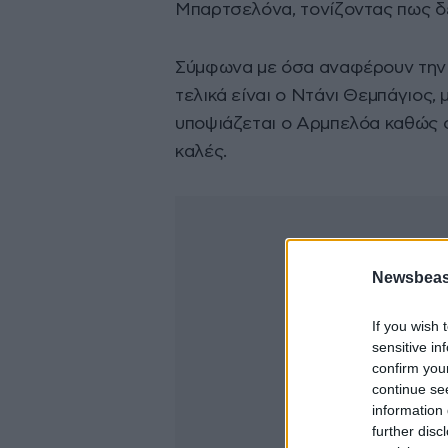
Μπαρτσελόνα, τονίζοντας πως δε
Σύμφωνα με όσα αναφέρουν την Τ
τελικά είναι ο Ντάνι Θεμπάγιος, 
υποψιάζεται ο Αρμπελόα καθώς οι
καλές.
Newsbeast
If you wish 
sensitive in
confirm you
continue se
information 
further disc