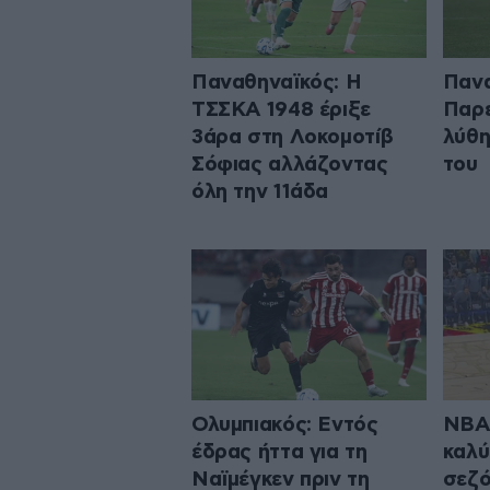
Παναθηναϊκός: Η
Πανα
ΤΣΣΚΑ 1948 έριξε
Παρε
3άρα στη Λοκομοτίβ
λύθη
Σόφιας αλλάζοντας
του
όλη την 11άδα
Ολυμπιακός: Εντός
NBA:
έδρας ήττα για τη
καλύ
Ναϊμέγκεν πριν τη
σεζό