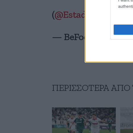
authenti
(
@Estadio_ED
)
pic.
— BeFootball (@_Be
ΠΕΡΙΣΣΟΤΕΡΑ ΑΠΟ