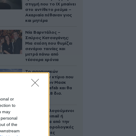
στιγμή που το ΙΧ μπαίνει
στο αντίθετο ρεύμα –
Ακαριαία πέθαναν γιος
και μητέρα
Νία Βαρντάλος –
Σπύρος Κατσαγάνης:
Μια σχέση που θυμίζει
σενάριο ταινίας και
μετρά πάνω από
τέσσερα χρόνια
Το φαραωνικών
διαστάσεων κτίριο που
χτίζει ο Έλον Μασκ
λέγεται Terafab και θα
κοστίσει 16,8 δισ.
sonal or
δολάρια
ection to
Ποιοι φορολογούμενοι
ou may
θα λάβουν email ή
 personal
τηλεφώνημα από την
out of the
ΑΑΔΕ για φορολογικές
 downstream
εκκρεμότητες