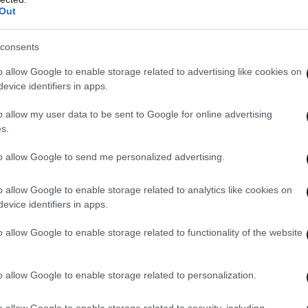
 διαρρέοντας όλα όσα γίνονται στα αποδυτήρια
Out
consents
🇪🇸 EST L’UNE DES
o allow Google to enable storage related to advertising like cookies on
evice identifiers in apps.
ADRID !!!
o allow my user data to be sent to Google for online advertising
s.
ersonnes extérieures les
to allow Google to send me personalized advertising.
ille entre Tchouameni et
o allow Google to enable storage related to analytics like cookies on
evice identifiers in apps.
o allow Google to enable storage related to functionality of the website
o allow Google to enable storage related to personalization.
rdre. 😭😭
o allow Google to enable storage related to security, including