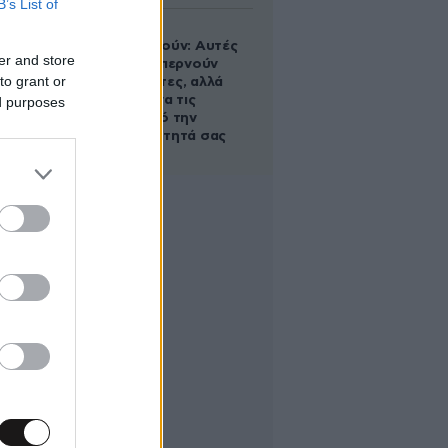
B’s List of
Ογκολόγοι
προειδοποιούν: Αυτές
er and store
οι τροφές, περνούν
to grant or
απαρατήρητες, αλλά
καλό είναι να τις
ed purposes
βγάλετε από την
καθημερινότητά σας