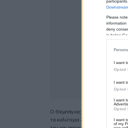
participants
Downstream 
Please note
information 
deny consent
in below Go
Persona
I want t
Opted 
I want t
Opted 
I want 
Advertis
Opted 
Ο Θεμπάγιος φέρεται να έγινε έ
I want t
τα καλύτερα λόγια για αυτόν σε 
of my P
was col