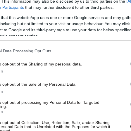
. This information may also be disclosed by us to third parties on the
IA
Participants
that may further disclose it to other third parties.
 that this website/app uses one or more Google services and may gath
including but not limited to your visit or usage behaviour. You may click 
 to Google and its third-party tags to use your data for below specifi
ogle consent section.
l Data Processing Opt Outs
o opt-out of the Sharing of my personal data.
In
o opt-out of the Sale of my Personal Data.
In
to opt-out of processing my Personal Data for Targeted
ing.
In
ξαλλος όταν έμαθε πως ο Αρμπελόα δεν είπε και
o opt-out of Collection, Use, Retention, Sale, and/or Sharing
μια ομάδα που ενδιαφερόταν για την απόκτησή
ersonal Data that Is Unrelated with the Purposes for which it
lected.