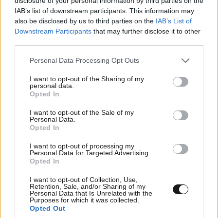
disclosure of your personal information by third parties on the
IAB’s list of downstream participants. This information may
also be disclosed by us to third parties on the
IAB’s List of
Downstream Participants
that may further disclose it to other
TRENDING
third parties.
Please note that this website/app uses one or more Google
Personal Data Processing Opt Outs
services and may gather and store information including but
not limited to your visit or usage behaviour. You may click to
I want to opt-out of the Sharing of my
personal data.
grant or deny consent to Google and its third-party tags to
Opted In
use your data for below specified purposes in below Google
consent section.
I want to opt-out of the Sale of my
Personal Data.
Opted In
I want to opt-out of processing my
Personal Data for Targeted Advertising.
Opted In
I want to opt-out of Collection, Use,
Retention, Sale, and/or Sharing of my
Personal Data that Is Unrelated with the
Purposes for which it was collected.
LIFESTYLE
08·08·2026 19:12
Opted Out
Εριέττα Κούρκουλου – Τα 33α γενέθλια και τα