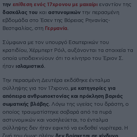
την
επίθεση ενός 17χρονου με μαχαίρι
εναντίον της
δασκάλας του
και
αστυνομικών
την περασμένη
εβδομάδα στο Έσεν της Βόρειας Ρηνανίας-
Βεστφαλίας, στη
Γερμανία
.
Σύμφωνα με τον υπουργό Εσωτερικών του
κρατιδίου, Χέρμπερτ Ρόιλ, αυξάνονται τα στοιχεία τα
οποία υποδεικνύουν ότι το κίνητρο του Έριον Σ.
ήταν
ισλαμιστικό
.
Την περασμένη Δευτέρα εκδόθηκε ένταλμα
σύλληψης για τον 17χρονο,
με κατηγορίες για
απόπειρα ανθρωποκτονίας και πρόκληση βαριάς
σωματικής βλάβης
. Λόγω της υγείας του δράστη, ο
οποίος τραυματίστηκε σοβαρά από τα πυρά
αστυνομικών και νοσηλεύεται, το ένταλμα
σύλληψης δεν ήταν εφικτό να εκδοθεί νωρίτερα. Η
ζωή του όμως πλέον
δεν βρίσκεται σε κίνδυνο
.