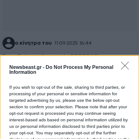
ο κίνητρο του
11·09·2025 16:44
Έριον Σ. ήταν ισλαμιστικό... ΣΩΩΩΠΑ!!!!
Newsbeast.gr -
Do Not Process My Personal
Απαντήστε
0
0
Information
If you wish to opt-out of the sale, sharing to third parties, or
processing of your personal or sensitive information for
Δερκυλίδας
11·09·2025 16:26
targeted advertising by us, please use the below opt-out
section to confirm your selection. Please note that after your
Μπά; Κάνουν τέτοια πράγματα οι οπαδοί του
opt-out request is processed you may continue seeing
ειρηνικού ισλάμ;;
interest-based ads based on personal information utilized by
us or personal information disclosed to third parties prior to
your opt-out. You may separately opt-out of the further
Απαντήστε
0
0