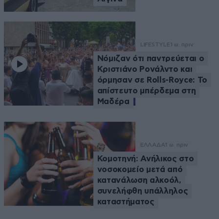
LIFESTYLE
1 ω. πριν
Νόμιζαν ότι παντρεύεται ο
Κριστιάνο Ρονάλντο και
όρμησαν σε Rolls-Royce: Το
απίστευτο μπέρδεμα στη
Μαδέρα
ΕΛΛΑΔΑ
1 ω. πριν
Κομοτηνή: Ανήλικος στο
νοσοκομείο μετά από
κατανάλωση αλκοόλ,
συνελήφθη υπάλληλος
καταστήματος