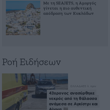
Με τη SEAJETS, η Αμοργός
γίνεται η πιο αυθεντική
απόδραση των Κυκλάδων
Ροή Ειδήσεων
ΕΛΛΑΔΑ
55 λ. πριν
43χρονος ανασύρθηκε
νεκρός από τη θάλασσα
ανάμεσα σε Αγκίστρι και
Αίγινα