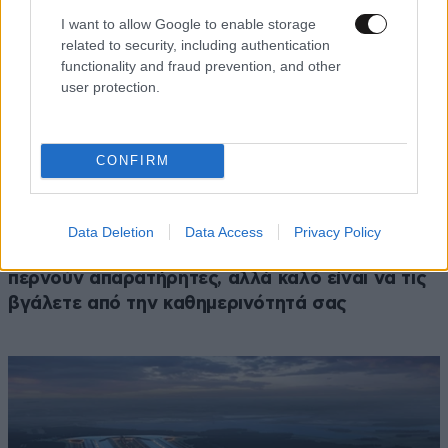
I want to allow Google to enable storage
related to security, including authentication
functionality and fraud prevention, and other
user protection.
CONFIRM
ΔΙΑΤΡΟΦΗ
3 ω. πριν
Data Deletion
Data Access
Privacy Policy
Ογκολόγοι προειδοποιούν: Αυτές οι τροφές,
περνούν απαρατήρητες, αλλά καλό είναι να τις
βγάλετε από την καθημερινότητά σας