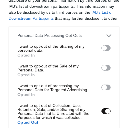
disclosure of your personal information by third parties on the
ΚΟΣΜΟΣ
08·08·2026 04:58
IAB’s list of downstream participants. This information may
Στα ίχνη της «Αράχνης» του Άσαντ: Ο
also be disclosed by us to third parties on the
IAB’s List of
άνθρωπος των βασανιστηρίων της Συρίας
Downstream Participants
that may further disclose it to other
εντοπίστηκε στη Ρωσία
third parties.
Please note that this website/app uses one or more Google
Personal Data Processing Opt Outs
services and may gather and store information including but
not limited to your visit or usage behaviour. You may click to
I want to opt-out of the Sharing of my
personal data.
grant or deny consent to Google and its third-party tags to
Opted In
use your data for below specified purposes in below Google
consent section.
I want to opt-out of the Sale of my
Personal Data.
Opted In
I want to opt-out of processing my
Personal Data for Targeted Advertising.
Opted In
I want to opt-out of Collection, Use,
Retention, Sale, and/or Sharing of my
Personal Data that Is Unrelated with the
Purposes for which it was collected.
Opted Out