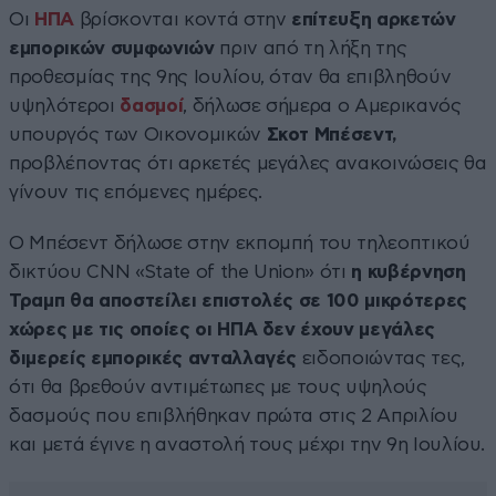
Οι
ΗΠΑ
βρίσκονται κοντά στην
επίτευξη αρκετών
εμπορικών συμφωνιών
πριν από τη λήξη της
προθεσμίας της 9ης Ιουλίου, όταν θα επιβληθούν
υψηλότεροι
δασμοί
, δήλωσε σήμερα ο Αμερικανός
υπουργός των Οικονομικών
Σκοτ Μπέσεντ,
προβλέποντας ότι αρκετές μεγάλες ανακοινώσεις θα
γίνουν τις επόμενες ημέρες.
Ο Μπέσεντ δήλωσε στην εκπομπή του τηλεοπτικού
δικτύου CNN «State of the Union» ότι
η κυβέρνηση
Τραμπ θα αποστείλει επιστολές σε 100 μικρότερες
χώρες με τις οποίες οι ΗΠΑ δεν έχουν μεγάλες
διμερείς εμπορικές ανταλλαγές
ειδοποιώντας τες,
ότι θα βρεθούν αντιμέτωπες με τους υψηλούς
δασμούς που επιβλήθηκαν πρώτα στις 2 Απριλίου
και μετά έγινε η αναστολή τους μέχρι την 9η Ιουλίου.