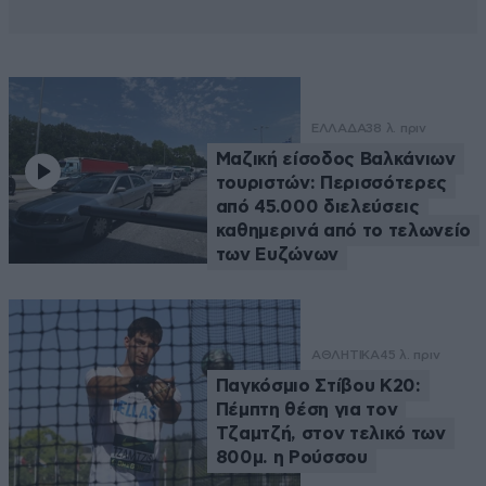
ΕΛΛΑΔΑ
38 λ. πριν
Μαζική είσοδος Βαλκάνιων
τουριστών: Περισσότερες
από 45.000 διελεύσεις
καθημερινά από το τελωνείο
των Ευζώνων
ΑΘΛΗΤΙΚΑ
45 λ. πριν
Παγκόσμιο Στίβου Κ20:
Πέμπτη θέση για τον
Τζαμτζή, στον τελικό των
800μ. η Ρούσσου