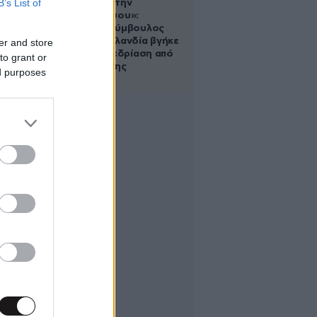
B’s List of
«Βλέπουμε την
μπουγάδα σου»:
Δημοτική σύμβουλος
στη Νέα Ζηλανδία βγήκε
er and store
live σε συνεδρίαση από
to grant or
το μπάνιο της
ed purposes