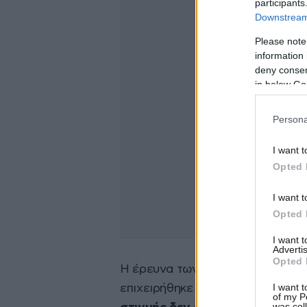
participants
Downstream 
Please note
information 
deny consent
in below Go
Persona
I want t
Opted 
I want t
Opted 
I want 
Advertis
Opted 
Η έρευνα των αμερικανικών αρχ
I want t
επιχειρήθηκε άσκηση επιρροής στ
of my P
was col