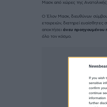
Μασκ από χώρες της Ανατολικής 
Ο Έλον Μασκ, διευθύνων σύμβουλ
εταιρειών, διατηρεί ευαίσθητες 
αποκτήσει
άνευ προηγουμένου 
όλο τον κόσμο.
Newsbeast
If you wish 
sensitive in
confirm you
continue se
information 
further disc