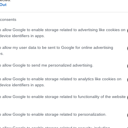
κατηγορίες, ενώ η τρέχουσα κατάσταση της
Out
consents
σμου είχε επιλεγεί από τον Αμερικανό πρόεδρο
o allow Google to enable storage related to advertising like cookies on
ης — τελικώς χαοτικής — προσπάθειας μείωσης
evice identifiers in apps.
Ο Μασκ διατηρούσε ρόλο βασικού συμβούλου
o allow my user data to be sent to Google for online advertising
δρες είχαν πρόσφατα μια δημόσια ρήξη.
s.
to allow Google to send me personalized advertising.
λέχη διαφόρων υπηρεσιών, μεταξύ των οποίων
 την έρευνα, η οποία είχε ξεκινήσει πριν την
o allow Google to enable storage related to analytics like cookies on
ραμπ.
evice identifiers in apps.
o allow Google to enable storage related to functionality of the website
o allow Google to enable storage related to personalization.
o allow Google to enable storage related to security, including