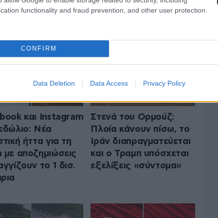
 ΤΟΝ ΚΟΣΜΟ
ΟΛΑ ΤΑ ΑΡΘΡΑ
cation functionality and fraud prevention, and other user protection.
CONFIRM
Data Deletion
Data Access
Privacy Policy
book και Instagram
Στενά του Ορμούζ:
εδώλιο: Νέα
Πλοία κάνουν πίσω, το
στική ήττα για τη
Ιράν διαπραγματεύεται
 με αποζημιώσεις
και ο Τραμπ υπόσχεται
αγγίζουν το 1 δισ.
εξελίξεις «σύντομα»
ρια