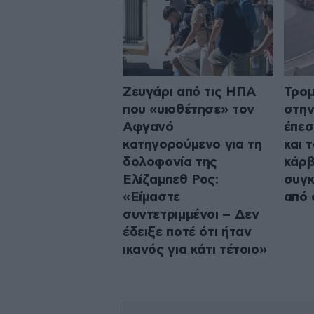
Ζευγάρι από τις ΗΠΑ
Τρομ
που «υιοθέτησε» τον
στην
Αφγανό
έπεσ
κατηγορούμενο για τη
και 
δολοφονία της
κάρβ
Ελίζαμπεθ Ρος:
συγκ
«Είμαστε
από 
συντετριμμένοι – Δεν
έδειξε ποτέ ότι ήταν
ικανός για κάτι τέτοιο»