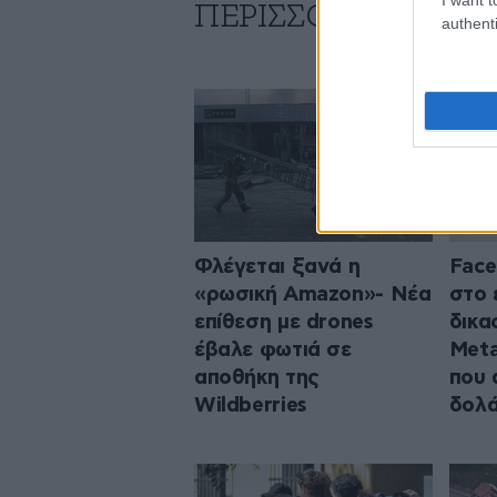
ΠΕΡΙΣΣΟΤΕΡΑ ΑΠΟ
authenti
Φλέγεται ξανά η
Face
«ρωσική Amazon»- Νέα
στο 
επίθεση με drones
δικα
έβαλε φωτιά σε
Meta
αποθήκη της
που 
Wildberries
δολά