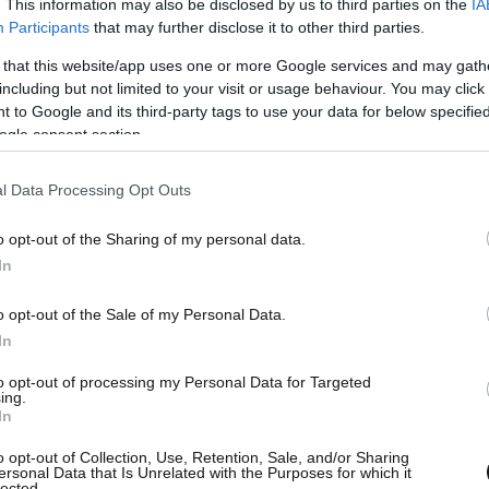
. This information may also be disclosed by us to third parties on the
IA
Participants
that may further disclose it to other third parties.
 that this website/app uses one or more Google services and may gath
including but not limited to your visit or usage behaviour. You may click 
 to Google and its third-party tags to use your data for below specifi
ogle consent section.
l Data Processing Opt Outs
o opt-out of the Sharing of my personal data.
In
o opt-out of the Sale of my Personal Data.
In
to opt-out of processing my Personal Data for Targeted
ing.
In
ών επικεντρώθηκε στην πιθανότητα να
o opt-out of Collection, Use, Retention, Sale, and/or Sharing
ον Μασκ, σημειώνει η Wall Street Journal.
Μέχρι
ersonal Data that Is Unrelated with the Purposes for which it
lected.