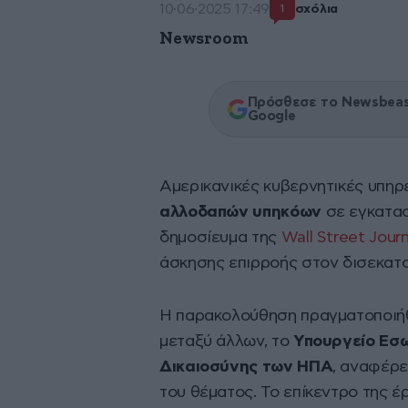
10·06·2025 17:49
σχόλια
1
Newsroom
Πρόσθεσε το Newsbeast
Google
Αμερικανικές κυβερνητικές υπηρ
αλλοδαπών υπηκόων
σε εγκατα
δημοσίευμα της
Wall Street Journ
άσκησης επιρροής στον δισεκατο
Η παρακολούθηση πραγματοποιήθη
μεταξύ άλλων, το
Υπουργείο Εσω
Δικαιοσύνης των ΗΠΑ
, αναφέρε
του θέματος. Το επίκεντρο της 