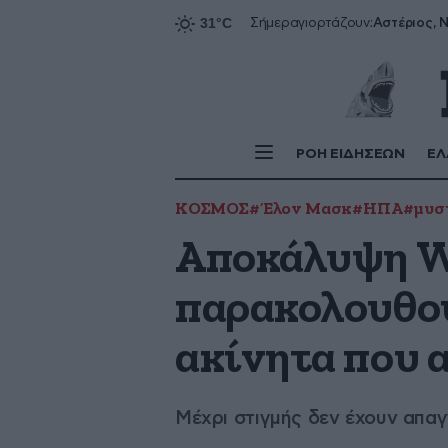
Αστέριος, Ν
Σήμερα
γιορτάζουν:
ΡΟΗ ΕΙΔΗΣΕΩΝ
ΕΛ
ΚΟΣΜΟΣ
#Έλον Μασκ
#ΗΠΑ
#μυστ
Αποκάλυψη WS
παρακολουθού
ακίνητα που 
Μέχρι στιγμής δεν έχουν απα