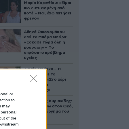
Μαρία Κορινθίου: «Είμαι
πιο ευτυχισμένη από
ποτέ – Ναι, έχω πατήσει
φρένο»
Αθηνά Οικονομάκου
από τα Μπόρα Μπόρα:
«Έσκασε τώρα όλη η
κούραση» – Το
απρόοπτο πρόβλημα
υγείας
Δανάη Μπάρκα – Η
ανάρτηση με το
σάντουιτς: «Στο χέρι
σου είναι να
αδυνατίσεις»
sonal or
ection to
Βλαδίμηρος Κυριακίδης:
ou may
«Δεν πιστεύω στον Θεό,
είναι δημιούργημα του
 personal
ανθρώπου»
out of the
 downstream