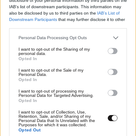
disclosure of your personal information by third parties on the
IAB’s list of downstream participants. This information may
also be disclosed by us to third parties on the
IAB’s List of
Downstream Participants
that may further disclose it to other
third parties.
Xαρακτήρες: 0/1000
Please note that this website/app uses one or more Google
Διαβάστε και ακολουθήστε τους κανόνες σχολιασμού
Personal Data Processing Opt Outs
services and may gather and store information including but
not limited to your visit or usage behaviour. You may click to
I want to opt-out of the Sharing of my
ΠΡΟΣΘΗΚΗ
personal data.
grant or deny consent to Google and its third-party tags to
Opted In
use your data for below specified purposes in below Google
consent section.
I want to opt-out of the Sale of my
Personal Data.
Opted In
Eri Andriako
20·05·2025 23:18
I want to opt-out of processing my
Μεγάλε Πούτιν!!! Έφαγες τη ναζιστική Γερμανία τώρα
Personal Data for Targeted Advertising.
Opted In
θα φας και τη ναζιστική Ουκρανία!!!
I want to opt-out of Collection, Use,
Απαντήστε
0
2
Retention, Sale, and/or Sharing of my
Personal Data that Is Unrelated with the
Purposes for which it was collected.
Opted Out