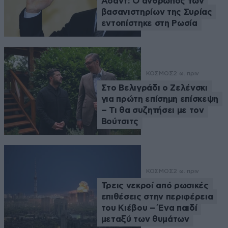
Άσαντ: Ο άνθρωπος των
βασανιστηρίων της Συρίας
εντοπίστηκε στη Ρωσία
ΚΟΣΜΟΣ
2 ω. πριν
Στο Βελιγράδι ο Ζελένσκι
για πρώτη επίσημη επίσκεψη
– Τι θα συζητήσει με τον
Βούτσιτς
ΚΟΣΜΟΣ
2 ω. πριν
Τρεις νεκροί από ρωσικές
επιθέσεις στην περιφέρεια
του Κιέβου – Ένα παιδί
μεταξύ των θυμάτων