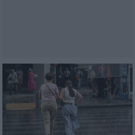
σας λατρεύω,πολεμάτε εναν που σας τάπωσε με
ΟΙΚΟΝΟΜΙΚΑ ΚΡΙΤΗΡΙΑ,τα επιτόκια. Οσο για
φαληριμένη ΕΕ και Γερμανία,ω ναι, η Γερμανια με
ΜΗΔΕΝΙΚΟ χρεος ως τώρα αποφάσισε ΧΡΕΗ και για
σας αυτό ειναι...φαληρισμα.Και οι ΗΠΑ
φαληρίσανε,χαχαχααα. Τωρα που οι γερμανοί θα
δωσουν 300 δις για εξοπλισμό,θα σας χαιρόμαστς
εσαα της....πλούσιας Ρωσίας του 20% συν επιτόκιο.
Απαντήστε
1
0
Panos panos
20·05·2025 19:30
Ξέρετε έχω μια τρομερή απέχθεια στους Ναζιστές
και η Ουκρανία έχει πόλους από δαυτους
Απαντήστε
2
3