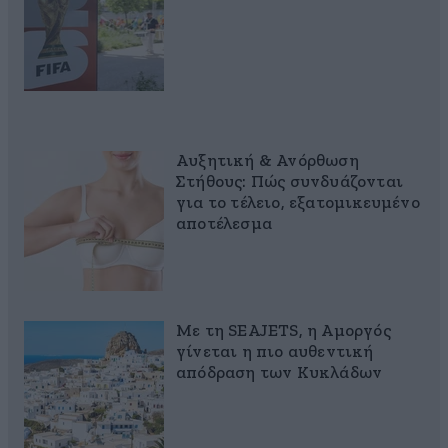
Αυξητική & Ανόρθωση
Στήθους: Πώς συνδυάζονται
για το τέλειο, εξατομικευμένο
αποτέλεσμα
Με τη SEAJETS, η Αμοργός
γίνεται η πιο αυθεντική
απόδραση των Κυκλάδων