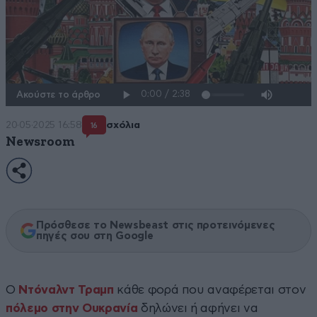
Ακούστε το άρθρο
20·05·2025 16:58
σχόλια
16
Newsroom
Πρόσθεσε το Newsbeast στις προτεινόμενες
πηγές σου στη Google
Ο
Ντόναλντ Τραμπ
κάθε φορά που αναφέρεται στον
πόλεμο στην Ουκρανία
δηλώνει ή αφήνει να