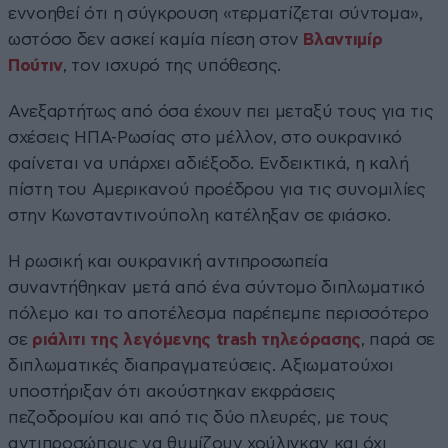
εννοηθεί ότι η σύγκρουση «τερματίζεται σύντομα»,
ωστόσο δεν ασκεί καμία πίεση στον
Βλαντιμίρ
Πούτιν
, τον ισχυρό της υπόθεσης.
Ανεξαρτήτως από όσα έχουν πει μεταξύ τους για τις
σχέσεις ΗΠΑ-Ρωσίας στο μέλλον, στο ουκρανικό
φαίνεται να υπάρχει αδιέξοδο. Ενδεικτικά, η καλή
πίστη του Αμερικανού προέδρου για τις συνομιλίες
στην Κωνσταντινούπολη κατέληξαν σε φιάσκο.
Η ρωσική και ουκρανική αντιπροσωπεία
συναντήθηκαν μετά από ένα σύντομο διπλωματικό
πόλεμο και το αποτέλεσμα παρέπεμπε περισσότερο
σε
ριάλιτι της λεγόμενης trash τηλεόρασης
, παρά σε
διπλωματικές διαπραγματεύσεις. Αξιωματούχοι
υποστήριξαν ότι ακούστηκαν εκφράσεις
πεζοδρομίου και από τις δύο πλευρές, με τους
αντιπροσώπους να θυμίζουν χούλιγκαν και όχι