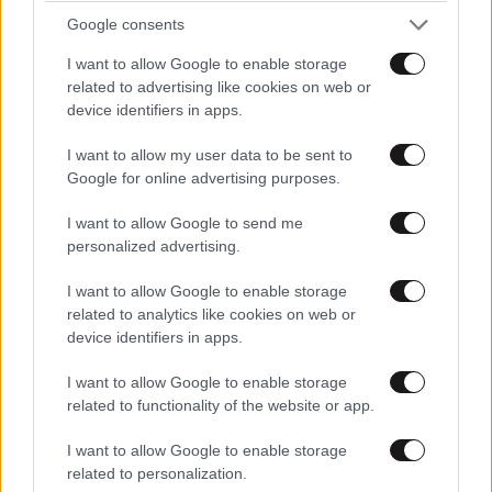
Google consents
I want to allow Google to enable storage
related to advertising like cookies on web or
device identifiers in apps.
I want to allow my user data to be sent to
Google for online advertising purposes.
I want to allow Google to send me
personalized advertising.
I want to allow Google to enable storage
related to analytics like cookies on web or
device identifiers in apps.
Καλά εντάξει.
ΠΕΡΙΣΣΟΤΕΡΑ ΣΧΟΛΙΑ
20·05·2025 22:30
I want to allow Google to enable storage
related to functionality of the website or app.
Ποιός εξυπνάδας προπαγανδιστής περνάει ότι ο
Τράμπ δεν πιέζει τον Βλαδίμηρο. Ήδη τρία χρόνια
I want to allow Google to enable storage
τώρα οι ΗΠΑ έχουν ξεσκίσει στην πίεση την Ρωσία
TRENDING
related to personalization.
μέσω αντιπροσώπου. Τώρα διαπραγματεύεται την