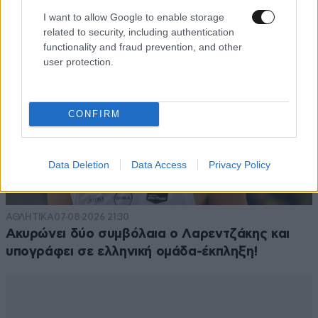
συνέχεια της πίεσής της με ανταλλάγματα φυσικά.
I want to allow Google to enable storage
Δεν μπορώ να χωνέψω την Ρωσολαγνία που
related to security, including authentication
διακατέχει πολλούς ειδικά όταν τρώνε ψωμάκι απο
functionality and fraud prevention, and other
user protection.
τις ΗΠΑ χρόνια τώρα.
Απαντήστε
2
2
CONFIRM
εσύ τρως ψωμάκι
21·05·2025 02:32
γιατί είσαι υποτακτικός από κούνια ως τα
Data Deletion
Data Access
Privacy Policy
μπούνια
Απαντήστε
0
0
ΑΘΛΗΤΙΚΑ
07·08·2026 21:30
Ακυρώνει δύο συμβόλαια ο Λαρεντζάκης και
υπογράφει σε ελληνική ομάδα-έκπληξη!
Τραπεζιτης
20·05·2025 22:42
Πολύ μικρόαστικο αυτό το "τρώνε