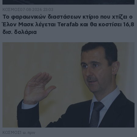
ΚΟΣΜΟΣ
07·08·2026 23:03
Το φαραωνικών διαστάσεων κτίριο που χτίζει ο
Έλον Μασκ λέγεται Terafab και θα κοστίσει 16,8
δισ. δολάρια
ΚΟΣΜΟΣ
1 ω. πριν