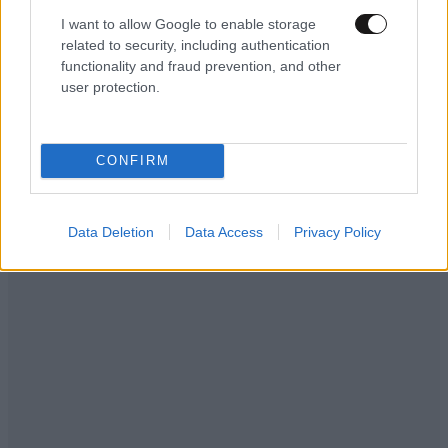
I want to allow Google to enable storage
related to security, including authentication
functionality and fraud prevention, and other
ΕΛΛΑΔΑ
10·08·2026 00:07
user protection.
Σαν σήμερα 10 Αυγούστου: Η Ελλάδα αγγίζει
για λίγο το όνειρο «των δύο ηπείρων και των
πέντε θαλασσών»
CONFIRM
Data Deletion
Data Access
Privacy Policy