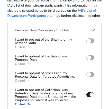
disclosure of your personal information by third parties on the
IAB’s list of downstream participants. This information may
also be disclosed by us to third parties on the
IAB’s List of
ΣΧΌΛΙΑ ΑΝΑΓΝΩΣΤΏΝ
0
Downstream Participants
that may further disclose it to other
third parties.
Please note that this website/app uses one or more Google
Personal Data Processing Opt Outs
services and may gather and store information including but
not limited to your visit or usage behaviour. You may click to
I want to opt-out of the Sharing of my
personal data.
grant or deny consent to Google and its third-party tags to
Opted In
use your data for below specified purposes in below Google
ΠΡΟΣΘΕΣΤΕ ΤΟ ΣΧΟΛΙΟ ΣΑΣ
consent section.
I want to opt-out of the Sale of my
Personal Data.
Opted In
I want to opt-out of processing my
Personal Data for Targeted Advertising.
Opted In
I want to opt-out of Collection, Use,
Retention, Sale, and/or Sharing of my
Personal Data that Is Unrelated with the
Purposes for which it was collected.
Opted Out