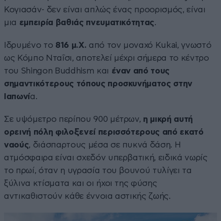
Κογιασάν- δεν είναι απλώς ένας προορισμός, είναι
μια
εμπειρία βαθιάς πνευματικότητας
.
Ιδρυμένο το
816 μ.Χ.
από τον μοναχό Kukai, γνωστό
ως Κόμπο Νταΐσι, αποτελεί μέχρι σήμερα το κέντρο
του Shingon Buddhism και
έναν από τους
σημαντικότερους τόπους προσκυνήματος στην
Ιαπωνί
α.
Σε υψόμετρο περίπου 900 μέτρων,
η μικρή αυτή
ορεινή πόλη φιλοξενεί περισσότερους από εκατό
ναούς
, διάσπαρτους μέσα σε πυκνά δάση. Η
ατμόσφαιρα είναι σχεδόν υπερβατική, ειδικά νωρίς
το πρωί, όταν η υγρασία του βουνού τυλίγει τα
ξύλινα κτίσματα και οι ήχοι της φύσης
αντικαθιστούν κάθε έννοια αστικής ζωής.