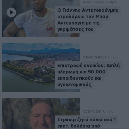
ΑΘΛΗΤΙΚΑ
26 λ. πριν
Ο Γιάννης Αντετοκούνμπο
«τρολάρει» τον Μπαμ
Αντεμπάγιο με τις
γκριμάτσες του
ΟΙΚΟΝΟΜΙΑ
34 λ. πριν
Επιστροφή ενοικίου: Διπλή
πληρωμή για 50.000
εκπαιδευτικούς και
υγειονομικούς
ΚΟΣΜΟΣ
41 λ. πριν
Στρίπερ ζητά πάνω από 1
εκατ. δολάρια από