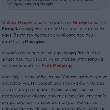
Πρόσθεσε το Newsbeast στις προτεινόμενες
πηγές σου στη Google
Ο
Ζοσέ Μουρίνιο
μετά το ματς της
Μπενφίκα
με την
Εστορίλ
αναφέρθηκε στο μέλλον του και στο αν θα
κάνει δεκτή την πρόταση ανανέωσης που του
κατέθεσε η
Μπενφίκα
.
Φυσικά δεν μπορούσε να μην αναφερθεί και στις
φήμες που τον θέλουν να επιστρέφει στην Ισπανία
για λογαριασμό της
Ρεάλ Μαδρίτης
.
«Δεν ξέρω, όταν μάθω, θα πω. Υπάρχει πιθανότητα να
συνεχίσω, ναι. Η πρόθεσή μου είναι να δω τι θα έχω
την επόμενη εβδομάδα. Αντικειμενικά, έχω μια
προσφορά ανανέωσης από την Μπενφίκα, την οποία
εκτιμώ όσο και την ευκαιρία που μου δόθηκε να
προπονήσω την Μπενφίκα πριν από μήνες. Αλλά τις