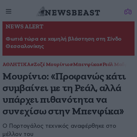
NEWS ALERT
Φωτιά τώρα σε χαμηλή βλάστηση στη Σίνδο
Θεσσαλονίκης
ΑΘΛΗΤΙΚΑ
#Ζοζέ Μουρίνιο
#Μπενφίκα
#Ρεάλ Μαδρίτη
Μουρίνιο: «Προφανώς κάτι
συμβαίνει με τη Ρεάλ, αλλά
υπάρχει πιθανότητα να
συνεχίσω στην Μπενφίκα»
Ο Πορτογάλος τεχνικός αναφέρθηκε στο
μέλλον του