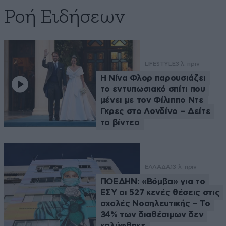
Ροή Ειδήσεων
LIFESTYLE
3 λ. πριν
Η Νίνα Φλορ παρουσιάζει
το εντυπωσιακό σπίτι που
μένει με τον Φίλιππο Ντε
Γκρες στο Λονδίνο – Δείτε
το βίντεο
ΕΛΛΑΔΑ
13 λ. πριν
ΠΟΕΔΗΝ: «Βόμβα» για το
ΕΣΥ οι 527 κενές θέσεις στις
σχολές Νοσηλευτικής – Το
34% των διαθέσιμων δεν
καλύφθηκε