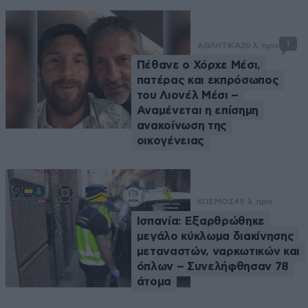
1
ΑΘΛΗΤΙΚΑ
30 λ. πριν
Πέθανε ο Χόρχε Μέσι,
πατέρας και εκπρόσωπος
του Λιονέλ Μέσι –
Αναμένεται η επίσημη
ανακοίνωση της
οικογένειας
ΚΟΣΜΟΣ
49 λ. πριν
Ισπανία: Εξαρθρώθηκε
μεγάλο κύκλωμα διακίνησης
μεταναστών, ναρκωτικών και
όπλων – Συνελήφθησαν 78
άτομα