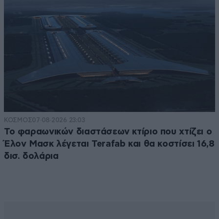
ΚΟΣΜΟΣ
07·08·2026 23:03
Το φαραωνικών διαστάσεων κτίριο που χτίζει ο
Έλον Μασκ λέγεται Terafab και θα κοστίσει 16,8
δισ. δολάρια