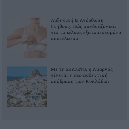
Αυξητική & Ανόρθωση
Στήθους: Πώς συνδυάζονται
για το τέλειο, εξατομικευμένο
αποτέλεσμα
Με τη SEAJETS, η Αμοργός
γίνεται η πιο αυθεντική
απόδραση των Κυκλάδων