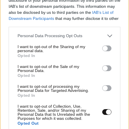
disclosure of your personal information by third parties on the
IAB’s list of downstream participants. This information may
also be disclosed by us to third parties on the
IAB’s List of
Downstream Participants
that may further disclose it to other
third parties.
Please note that this website/app uses one or more Google
Personal Data Processing Opt Outs
services and may gather and store information including but
not limited to your visit or usage behaviour. You may click to
I want to opt-out of the Sharing of my
LIFESTYLE
08·08·2026 09:01
personal data.
grant or deny consent to Google and its third-party tags to
Νία Βαρντάλος – Σπύρος Κατσαγάνης: Μια
Opted In
use your data for below specified purposes in below Google
σχέση που θυμίζει σενάριο ταινίας και μετρά
consent section.
I want to opt-out of the Sale of my
πάνω από τέσσερα χρόνια
Personal Data.
Opted In
I want to opt-out of processing my
Personal Data for Targeted Advertising.
Opted In
I want to opt-out of Collection, Use,
Retention, Sale, and/or Sharing of my
Personal Data that Is Unrelated with the
Purposes for which it was collected.
Opted Out