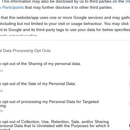
. This information may also be disclosed by us to third parties on the
IA
οίοι δεν ήταν αντίστοιχοι με αυτό που
Participants
that may further disclose it to other third parties.
 ιστορία και επειδή έχω κάποια χρόνια στην
 that this website/app uses one or more Google services and may gath
 με τη δική μου στάση, να συμβάλλω σε αυτό. Ας
including but not limited to your visit or usage behaviour. You may click 
 to Google and its third-party tags to use your data for below specifi
νησης αλλά δεν υπάρχει λόγος όταν γίνεται
ogle consent section.
α, καμόρα, εγκληματική οργάνωση
“».
l Data Processing Opt Outs
o opt-out of the Sharing of my personal data.
In
o opt-out of the Sale of my Personal Data.
In
to opt-out of processing my Personal Data for Targeted
ing.
In
o opt-out of Collection, Use, Retention, Sale, and/or Sharing
ersonal Data that Is Unrelated with the Purposes for which it
lected.