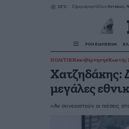
Αστέριος, Ν
Σήμερα
γιορτάζουν:
ΡΟΗ ΕΙΔΗΣΕΩΝ
ΕΛ
ΠΟΛΙΤΙΚΗ
#κυβέρνηση
#Κωστής 
Χατζηδάκης: Δ
μεγάλες εθνικ
«Αν συνεχιστούν οι πιέσεις στ