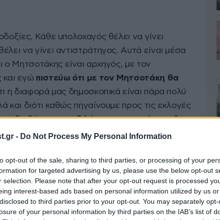
οδοξίες. Κάθε υπολοχαγός θέλει να γίνει
έλει να γίνει αντιστράτηγος. Αυτά είναι μέσα
ι ο Μητσοτάκης είναι αρχηγός, με τον
 και εγώ
πιστεύω ότι με τον Μητσοτάκη θα
ότι η διαφορά μας δημοσκοπικά είναι πάρα πολύ
ά και διότι καθώς πηγαίνουμε προς τις εκλογές
ας, θα θέσουμε τα διλήμματα και ο κόσμος θα
 παίζουμε».
.gr -
Do Not Process My Personal Information
to opt-out of the sale, sharing to third parties, or processing of your per
ιτικής αντιπαράθεσης
, ο αντιπρόεδρος της
formation for targeted advertising by us, please use the below opt-out s
: «Ο Παύλος Μπακογιάννης είχε πει ότι
r selection. Please note that after your opt-out request is processed y
 μπορούμε να συνυπάρχουμε. Πρέπει να
eing interest-based ads based on personal information utilized by us or
disclosed to third parties prior to your opt-out. You may separately opt-
α στη διαφωνία και στον εμφύλιο πετροπόλεμο.
losure of your personal information by third parties on the IAB’s list of
 μπαίνουν στη μέση τα προσωπικά και έχουμε