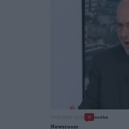
17·05·2026 12:02
σχόλια
15
Newsroom