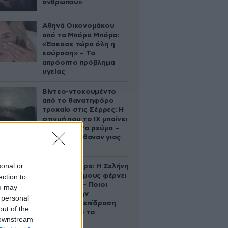
ανθρώπου»
Αθηνά Οικονομάκου
από τα Μπόρα Μπόρα:
«Έσκασε τώρα όλη η
κούραση» – Το
απρόοπτο πρόβλημα
υγείας
Βίντεο-ντοκουμέντο
από το θανατηφόρο
τροχαίο στις Σέρρες: Η
στιγμή που το ΙΧ μπαίνει
στο αντίθετο ρεύμα –
Ακαριαία πέθαναν γιος
και μητέρα
sonal or
Ζώδια σήμερα: Η Σελήνη
στους Διδύμους φέρνει
ection to
ανατροπές – Ποιοι
ou may
δέχονται την
 personal
ευεργετική επίδραση
out of the
του Δία από το
 downstream
απόγευμα;