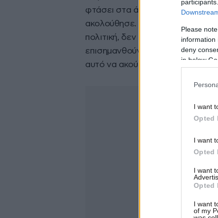
participants
φτάσει στα άκρα για λόγους οι οπ
Downstream 
ακολούθησε. Επειδή έχω διαβάσει
Please note
πολιτική, δεν θέλω, τουλάχιστον
information 
deny consent
επισημανθούν τα λάθη της κυβέρ
in below Go
αυτό να ακούμε ότι “
είστε μαφί
Persona
I want t
Opted 
I want t
Opted 
I want 
Advertis
Opted 
I want t
of my P
was col