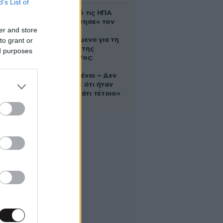
B’s List of
Ζευγάρι από τις ΗΠΑ
που «υιοθέτησε» τον
er and store
Αφγανό
to grant or
κατηγορούμενο για τη
δολοφονία της
ed purposes
Ελίζαμπεθ Ρος:
«Είμαστε
συντετριμμένοι – Δεν
έδειξε ποτέ ότι ήταν
ικανός για κάτι τέτοιο»