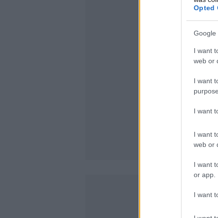
Opted 
Google 
I want t
web or d
I want t
purpose
I want 
I want t
web or d
I want t
or app.
I want t
I want t