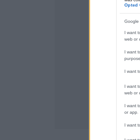
Opted 
Google 
I want t
web or d
I want t
purpose
I want 
I want t
web or d
I want t
or app.
I want t
I want t