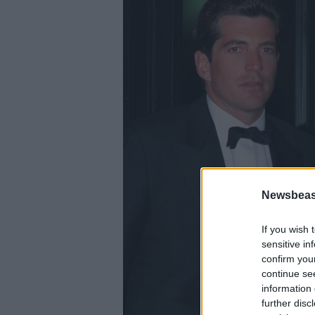
Newsbeast
If you wish 
sensitive in
confirm you
continue se
information 
further disc