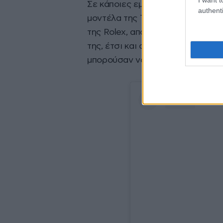
Σε κάποιες εμφανίσεις της έχουν
authenti
μοντέλα της TAG Heuer, ενώ σε 
της Rolex, από το οποίο διακρίν
της, έτσι και στα ρολόγια προτιμ
μπορούσαν να συνδυαστούν με κ