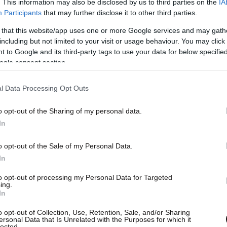
. This information may also be disclosed by us to third parties on the
IA
Participants
that may further disclose it to other third parties.
 that this website/app uses one or more Google services and may gath
including but not limited to your visit or usage behaviour. You may click 
 to Google and its third-party tags to use your data for below specifi
ξεσουάρ της ήταν το κλασικό Cartier Tank watch,
ogle consent section.
για στην ιστορία της ωρολογοποιίας. Το
κε το 1917 και ξεχωρίζει για το ορθογώνιο
l Data Processing Opt Outs
κό σχεδιασμό του, στοιχεία που ταιριάζουν
ικοχαμένης συζύγου του JFK Jr.
o opt-out of the Sharing of my personal data.
In
o opt-out of the Sale of my Personal Data.
In
to opt-out of processing my Personal Data for Targeted
ing.
In
o opt-out of Collection, Use, Retention, Sale, and/or Sharing
ersonal Data that Is Unrelated with the Purposes for which it
lected.