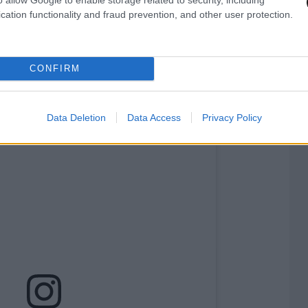
 επίσης εντοπιστεί ρολόγια που μοιάζουν με
cation functionality and fraud prevention, and other user protection.
άλλες φωτογραφίες φαίνεται να φορά ένα ρολόι
εται κυρίως το μπρασελέ. Όπως και με τα ρούχα
ούσε σχέδια διαχρονικά και διακριτικά, που
CONFIRM
άθε εμφάνιση.
Data Deletion
Data Access
Privacy Policy