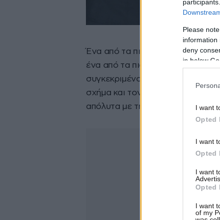
participants
Downstream 
Please note
information 
deny consent
Ένα από τα πιο χαρακτηριστικά α
in below Go
ένα από τα πιο εμβληματικά ρολό
συγκεκριμένο σχέδιο δημιουργήθη
Persona
σχήμα και τον κομψό, μινιμαλιστι
απόλυτα με την αισθητική της αδ
I want t
Opted 
I want t
Opted 
I want 
Advertis
Opted 
I want t
of my P
was col