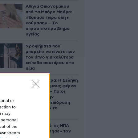
Αθηνά Οικονομάκου
από τα Μπόρα Μπόρα:
«Έσκασε τώρα όλη η
κούραση» – Το
απρόοπτο πρόβλημα
υγείας
5 ροφήματα που
μπορείτε να πίνετε πριν
τον ύπνο για καλύτερα
επίπεδα σακχάρου στο
αίμα
Ζώδια σήμερα: Η Σελήνη
στους Διδύμους φέρνει
ανατροπές – Ποιοι
δέχονται την
sonal or
ευεργετική επίδραση
ection to
του Δία από το
ou may
απόγευμα;
 personal
Ζευγάρι από τις ΗΠΑ
out of the
που «υιοθέτησε» τον
 downstream
Αφγανό