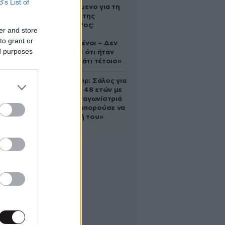
B’s List of
κατηγορούμενο για τη
δολοφονία της
Ελίζαμπεθ Ρος:
er and store
«Είμαστε
to grant or
συντετριμμένοι – Δεν
ed purposes
έδειξε ποτέ ότι ήταν
ικανός για κάτι τέτοιο»
Ρίτσαρντ Γκιρ: Σάλος για
τη διαφορά 48 ετών με
τη συμπρωταγωνίστριά
του – «Θα μπορούσε να
είναι εγγονή του»