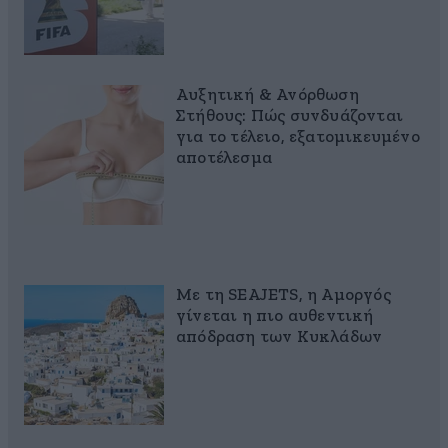
Αυξητική & Ανόρθωση
Στήθους: Πώς συνδυάζονται
για το τέλειο, εξατομικευμένο
αποτέλεσμα
Με τη SEAJETS, η Αμοργός
γίνεται η πιο αυθεντική
απόδραση των Κυκλάδων