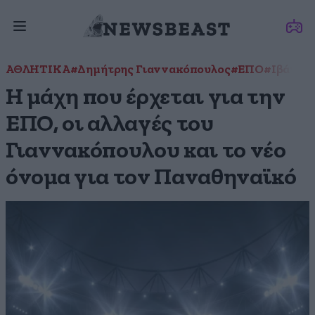
ΑΘΛΗΤΙΚΑ
#Δημήτρης Γιαννακόπουλος
#ΕΠΟ
#Ιβάν Σα
Η μάχη που έρχεται για την
ΕΠΟ, οι αλλαγές του
Γιαννακόπουλου και το νέο
όνομα για τον Παναθηναϊκό