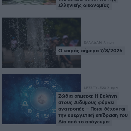
ελληνικής οικονομίας
ΕΛΛΑΔΑ
16 λ. πριν
Ο καιρός σήμερα 7/8/2026
LIFESTYLE
20 λ. πριν
Ζώδια σήμερα: Η Σελήνη
στους Διδύμους φέρνει
ανατροπές – Ποιοι δέχονται
την ευεργετική επίδραση του
Δία από το απόγευμα;