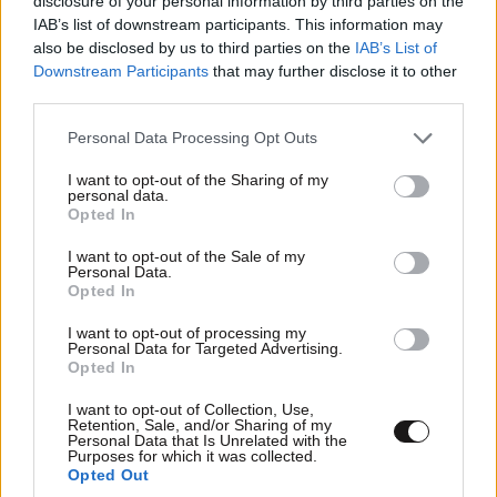
disclosure of your personal information by third parties on the
IAB’s list of downstream participants. This information may
also be disclosed by us to third parties on the
IAB’s List of
Downstream Participants
that may further disclose it to other
third parties.
Παναθηναϊκός: Η Μπεσίκτας… του στέλνει τη
Please note that this website/app uses one or more Google
Personal Data Processing Opt Outs
Χράντες Κράλοβε στα προκριματικά του
services and may gather and store information including but
Europa Conference League
not limited to your visit or usage behaviour. You may click to
I want to opt-out of the Sharing of my
personal data.
grant or deny consent to Google and its third-party tags to
Opted In
use your data for below specified purposes in below Google
consent section.
I want to opt-out of the Sale of my
Personal Data.
Opted In
I want to opt-out of processing my
Personal Data for Targeted Advertising.
Opted In
I want to opt-out of Collection, Use,
Retention, Sale, and/or Sharing of my
Personal Data that Is Unrelated with the
Purposes for which it was collected.
Opted Out