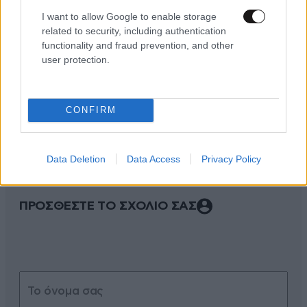
I want to allow Google to enable storage
related to security, including authentication
functionality and fraud prevention, and other
user protection.
ΣΧΌΛΙΑ ΑΝΑΓΝΩΣΤΏΝ
1
CONFIRM
Data Deletion
Data Access
Privacy Policy
ΠΡΟΣΘΕΣΤΕ ΤΟ ΣΧΟΛΙΟ ΣΑΣ