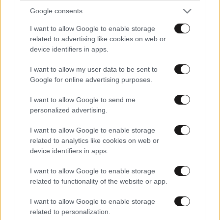
Google consents
Τζογάρει ο Νίστρουπ, άλλο Κοπεγχάγη κι άλλο
I want to allow Google to enable storage
Παναθηναϊκός – Αδικεί Έλληνα άσο!
related to advertising like cookies on web or
device identifiers in apps.
I want to allow my user data to be sent to
Google for online advertising purposes.
Ακολουθήστε το
NEWSBEAST
στο
Google News
I want to allow Google to send me
και μάθετε πρώτοι όλες τις ειδήσεις
personalized advertising.
I want to allow Google to enable storage
related to analytics like cookies on web or
device identifiers in apps.
I want to allow Google to enable storage
related to functionality of the website or app.
I want to allow Google to enable storage
related to personalization.