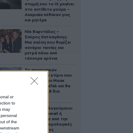
στιγμή που το ΙΧ μπαίνει
στο αντίθετο ρεύμα –
Ακαριαία πέθαναν γιος
και μητέρα
Νία Βαρντάλος –
Σπύρος Κατσαγάνης:
Μια σχέση που θυμίζει
σενάριο ταινίας και
μετρά πάνω από
τέσσερα χρόνια
Το φαραωνικών
διαστάσεων κτίριο που
χτίζει ο Έλον Μασκ
λέγεται Terafab και θα
κοστίσει 16,8 δισ.
sonal or
δολάρια
ection to
Ποιοι φορολογούμενοι
ou may
θα λάβουν email ή
 personal
τηλεφώνημα από την
out of the
ΑΑΔΕ για φορολογικές
 downstream
εκκρεμότητες