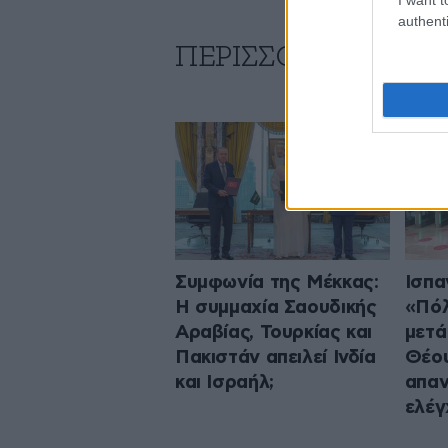
authenti
ΠΕΡΙΣΣΟΤΕΡΑ ΑΠΟ
Συμφωνία της Μέκκας:
Ισπα
Η συμμαχία Σαουδικής
«Πόλ
Αραβίας, Τουρκίας και
μετά
Πακιστάν απειλεί Ινδία
Θέου
και Ισραήλ;
απαν
ελέγ