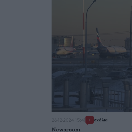
26·12·2024 15:41
σχόλια
1
Newsroom