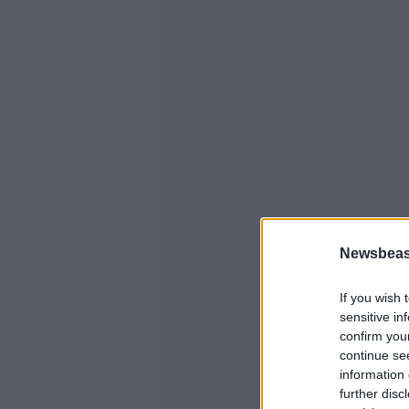
Newsbeast
If you wish 
sensitive in
confirm you
continue se
information 
further disc