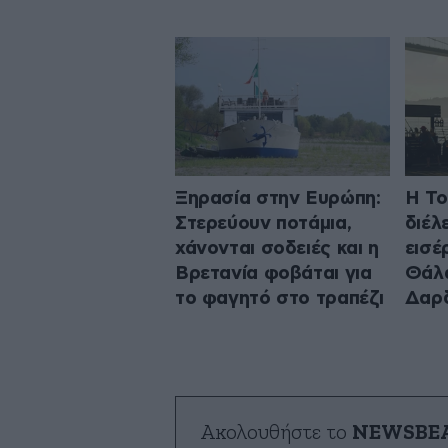
Ξηρασία στην Ευρώπη:
Η Το
Στερεύουν ποτάμια,
διέλ
χάνονται σοδειές και η
εισέ
Βρετανία φοβάται για
Θάλ
το φαγητό στο τραπέζι
Δαρ
Ακολουθήστε το
NEWSBE