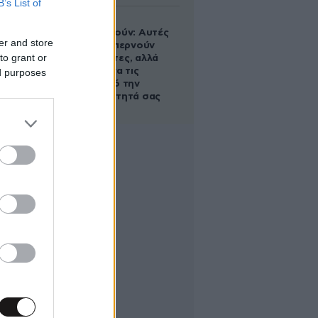
B’s List of
Ογκολόγοι
προειδοποιούν: Αυτές
er and store
οι τροφές, περνούν
to grant or
απαρατήρητες, αλλά
καλό είναι να τις
ed purposes
βγάλετε από την
καθημερινότητά σας