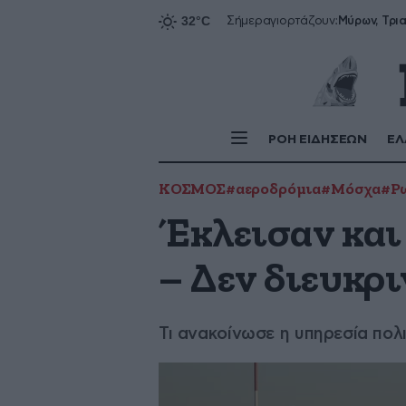
Σήμερα
γιορτάζουν:
ΡΟΗ ΕΙΔΗΣΕΩΝ
ΕΛ
ΚΟΣΜΟΣ
#αεροδρόμια
#Μόσχα
#Ρ
Έκλεισαν και
– Δεν διευκρ
Τι ανακοίνωσε η υπηρεσία πολ