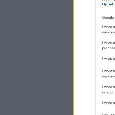
Opted 
Google 
I want t
web or d
I want t
purpose
I want 
I want t
web or d
I want t
or app.
I want t
I want t