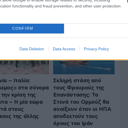
cation functionality and fraud prevention, and other user protection.
 ΤΟΝ ΚΟΣΜΟ
ΟΛΑ ΤΑ ΑΡΘΡΑ
CONFIRM
Data Deletion
Data Access
Privacy Policy
νία – Ιταλία:
Σκληρή στάση από
εμος» στα σύνορα
τους Φρουρούς της
 την κρίση της
Επανάστασης: Τα
τα – Η μία χώρα
Στενά του Ορμούζ θα
τά στους
ανοίξουν όταν οι ΗΠΑ
χους της άλλης
αποδεχτούν τους
όρους του Ιράν