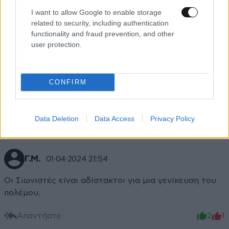
I want to allow Google to enable storage
related to security, including authentication
functionality and fraud prevention, and other
user protection.
CONFIRM
Data Deletion
Data Access
Privacy Policy
Γ.Μ.
01·04·2024 21:54
Οι Σιωνιστές είναι αδίστακτοι για μια γενίκευση του
πολέμου.
Απαντήστε
2
1