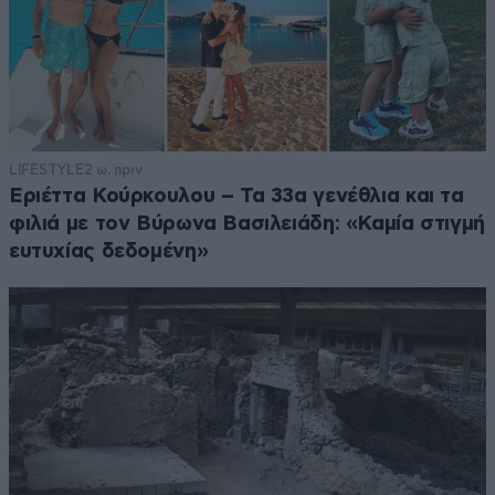
LIFESTYLE
2 ω. πριν
Εριέττα Κούρκουλου – Τα 33α γενέθλια και τα
φιλιά με τον Βύρωνα Βασιλειάδη: «Καμία στιγμή
ευτυχίας δεδομένη»