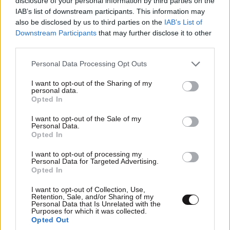
disclosure of your personal information by third parties on the
IAB’s list of downstream participants. This information may
also be disclosed by us to third parties on the
IAB’s List of
Downstream Participants
that may further disclose it to other
third parties.
ΣΧΌΛΙΑ ΑΝΑΓΝΩΣΤΏΝ
2
Please note that this website/app uses one or more Google
Personal Data Processing Opt Outs
services and may gather and store information including but
not limited to your visit or usage behaviour. You may click to
I want to opt-out of the Sharing of my
personal data.
grant or deny consent to Google and its third-party tags to
Opted In
use your data for below specified purposes in below Google
consent section.
I want to opt-out of the Sale of my
Personal Data.
ΠΡΟΣΘΕΣΤΕ ΤΟ ΣΧΟΛΙΟ ΣΑΣ
Opted In
I want to opt-out of processing my
Personal Data for Targeted Advertising.
Opted In
I want to opt-out of Collection, Use,
Retention, Sale, and/or Sharing of my
Personal Data that Is Unrelated with the
Purposes for which it was collected.
Opted Out