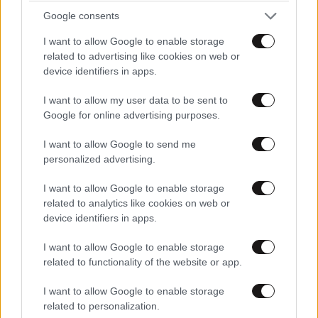
Google consents
Xαρακτήρες: 0/1000
I want to allow Google to enable storage
related to advertising like cookies on web or
Διαβάστε και ακολουθήστε τους κανόνες σχολιασμού
device identifiers in apps.
ΠΡΟΣΘΗΚΗ
I want to allow my user data to be sent to
Google for online advertising purposes.
I want to allow Google to send me
personalized advertising.
τθ1
02·04·2024 13:37
I want to allow Google to enable storage
Ενώ οι εκτοξεύσεις ρουκετών των χούθι εναντίον
related to analytics like cookies on web or
απλών εργαζομένων γίνονται σε εφαρμογή του
device identifiers in apps.
Διεθνούς Δικαίου. Όλα εδώ πληρώνονται μουλάδες.
I want to allow Google to enable storage
Απαντήστε
0
0
related to functionality of the website or app.
I want to allow Google to enable storage
related to personalization.