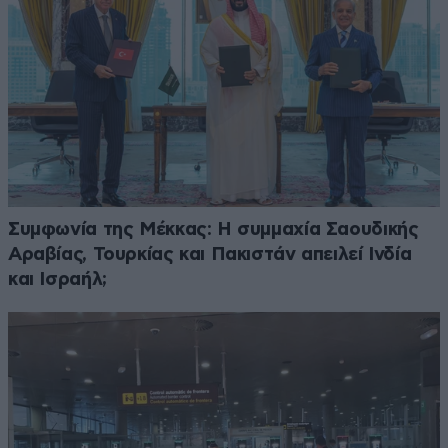
Συμφωνία της Μέκκας: Η συμμαχία Σαουδικής
Αραβίας, Τουρκίας και Πακιστάν απειλεί Ινδία
και Ισραήλ;