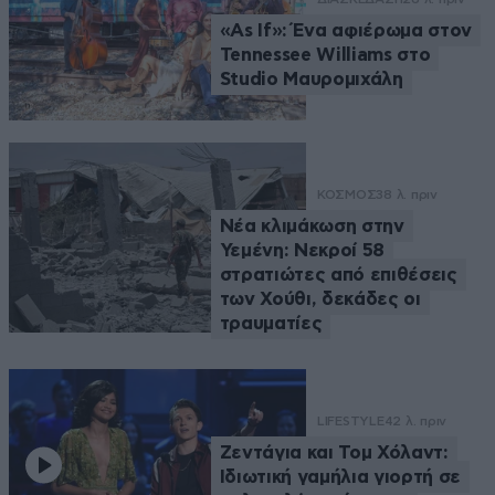
«As If»: Ένα αφιέρωμα στον
Tennessee Williams στο
Studio Μαυρομιχάλη
ΚΟΣΜΟΣ
38 λ. πριν
Νέα κλιμάκωση στην
Υεμένη: Νεκροί 58
στρατιώτες από επιθέσεις
των Χούθι, δεκάδες οι
τραυματίες
LIFESTYLE
42 λ. πριν
Ζεντάγια και Τομ Χόλαντ:
Ιδιωτική γαμήλια γιορτή σε