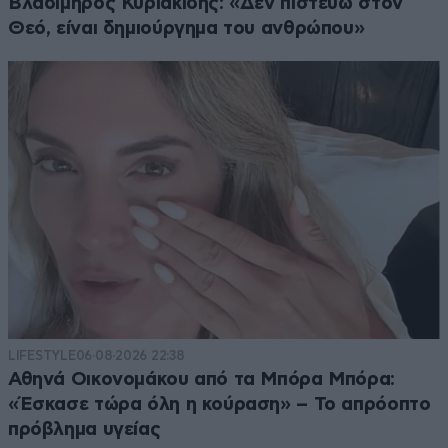
Βλαδίμηρος Κυριακίδης: «Δεν πιστεύω στον
Θεό, είναι δημιούργημα του ανθρώπου»
LIFESTYLE
06·08·2026 22:38
Αθηνά Οικονομάκου από τα Μπόρα Μπόρα:
«Έσκασε τώρα όλη η κούραση» – Το απρόοπτο
πρόβλημα υγείας