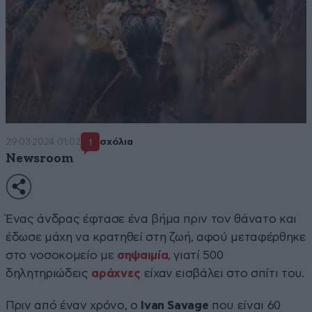
29·03·2024 01:02
σχόλια
1
Newsroom
Ένας άνδρας έφτασε ένα βήμα πριν τον θάνατο και
έδωσε μάχη να κρατηθεί στη ζωή, αφού μεταφέρθηκε
στο νοσοκομείο με
σηψαιμία
, γιατί 500
δηλητηριώδεις
αράχνες
είχαν εισβάλει στο σπίτι του.
Πριν από έναν χρόνο, ο
Ivan Savage
που είναι 60