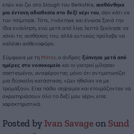
ετών και ζει στο Slough του Berkshire,
αισθάνθηκε
μια έντονη αδιαθεσία στο δεξί χέρι του
, σαν κάτι να
τον τσίμπησε. Τότε, τινάχτηκε και ένιωσε ξανά την
ίδια ενόχληση, ενώ μετά από λίγα λεπτά ξεκίνησε να
χάνει τις αισθήσεις του, αλλά ευτυχώς πρόλαβε να
καλέσει ασθενοφόρο.
Σύμφωνα με τη
Mirror
, ο άνδρας
ξύπνησε μετά από
ημέρες στο νοσοκομείο
και οι γιατροί μίλησαν
σαστισμένοι, αναφέροντας μόνο ότι αντιμετωπίζει
μια δύσκολη κατάσταση. «Δεν ήθελαν να με
τρομάξουν. Είχα πάθει σηψαιμία και ετοιμάζονταν να
ακρωτηριάσουν όλο το δεξί μου χέρι», είπε
χαρακτηριστικά.
Posted by
Ivan Savage
on
Sund