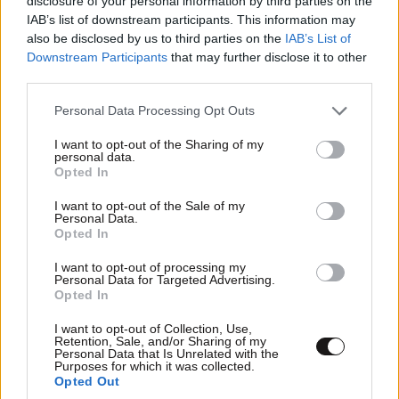
disclosure of your personal information by third parties on the
IAB’s list of downstream participants. This information may
also be disclosed by us to third parties on the
IAB’s List of
Downstream Participants
that may further disclose it to other
third parties.
Please note that this website/app uses one or more Google
Personal Data Processing Opt Outs
services and may gather and store information including but
not limited to your visit or usage behaviour. You may click to
I want to opt-out of the Sharing of my
personal data.
grant or deny consent to Google and its third-party tags to
Opted In
use your data for below specified purposes in below Google
consent section.
I want to opt-out of the Sale of my
Personal Data.
Opted In
I want to opt-out of processing my
Personal Data for Targeted Advertising.
Opted In
TRENDING
I want to opt-out of Collection, Use,
Retention, Sale, and/or Sharing of my
Personal Data that Is Unrelated with the
Purposes for which it was collected.
Opted Out