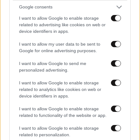
Google consents
I want to allow Google to enable storage
related to advertising like cookies on web or
device identifiers in apps.
I want to allow my user data to be sent to
Google for online advertising purposes.
I want to allow Google to send me
personalized advertising.
LIFESTYLE
2 ω. πριν
I want to allow Google to enable storage
Ζώδια σήμερα: Η Σελήνη στους Διδύμους
related to analytics like cookies on web or
φέρνει ανατροπές – Ποιοι δέχονται την
device identifiers in apps.
ευεργετική επίδραση του Δία από το απόγευμα;
I want to allow Google to enable storage
related to functionality of the website or app.
I want to allow Google to enable storage
related to personalization.