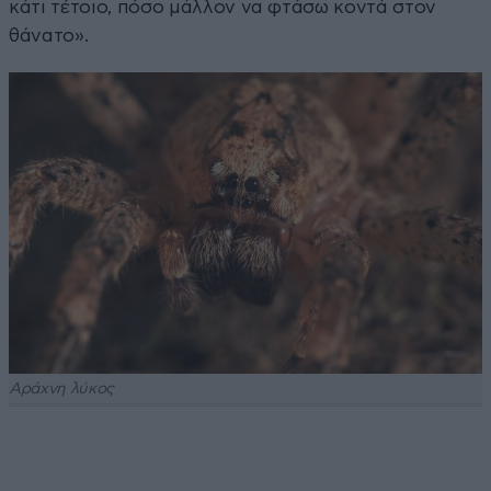
κάτι τέτοιο, πόσο μάλλον να φτάσω κοντά στον
θάνατο».
Αράχνη λύκος