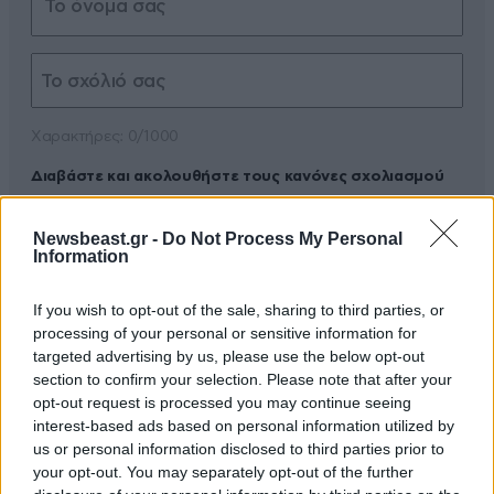
Xαρακτήρες: 0/1000
Διαβάστε και ακολουθήστε τους κανόνες σχολιασμού
ΠΡΟΣΘΗΚΗ
Newsbeast.gr -
Do Not Process My Personal
Information
If you wish to opt-out of the sale, sharing to third parties, or
processing of your personal or sensitive information for
Πάντα φταίει ο άλλος
29·03·2024 16:47
targeted advertising by us, please use the below opt-out
section to confirm your selection. Please note that after your
Ο νέος Spiderman....
opt-out request is processed you may continue seeing
interest-based ads based on personal information utilized by
Απαντήστε
0
0
us or personal information disclosed to third parties prior to
your opt-out. You may separately opt-out of the further