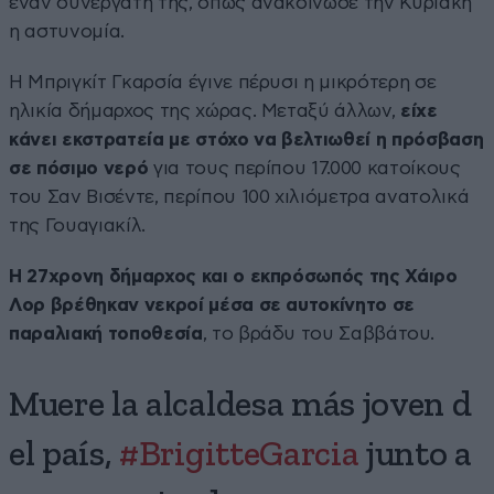
έναν συνεργάτη της, όπως ανακοίνωσε την Κυριακή
η αστυνομία.
Η Μπριγκίτ Γκαρσία έγινε πέρυσι η μικρότερη σε
ηλικία δήμαρχος της χώρας. Μεταξύ άλλων,
είχε
κάνει εκστρατεία με στόχο να βελτιωθεί η πρόσβαση
σε πόσιμο νερό
για τους περίπου 17.000 κατοίκους
του Σαν Βισέντε, περίπου 100 χιλιόμετρα ανατολικά
της Γουαγιακίλ.
Η 27χρονη δήμαρχος και ο εκπρόσωπός της Χάιρο
Λορ βρέθηκαν νεκροί μέσα σε αυτοκίνητο σε
παραλιακή τοποθεσία
, το βράδυ του Σαββάτου.
Muere la alcaldesa más joven d
el país,
#BrigitteGarcia
junto a