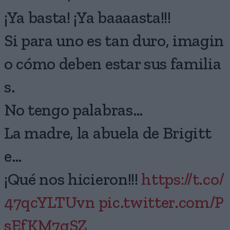
¡Ya basta! ¡Ya baaaasta!!!
Si para uno es tan duro, imagin
o cómo deben estar sus familia
s.
No tengo palabras…
La madre, la abuela de Brigitt
e…
¡Qué nos hicieron!!!
https://t.co/
47qcYLTUvn
pic.twitter.com/P
sEfKM7gSZ