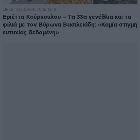
LIFESTYLE
08·08·2026 19:12
Εριέττα Κούρκουλου – Τα 33α γενέθλια και τα
φιλιά με τον Βύρωνα Βασιλειάδη: «Καμία στιγμή
ευτυχίας δεδομένη»