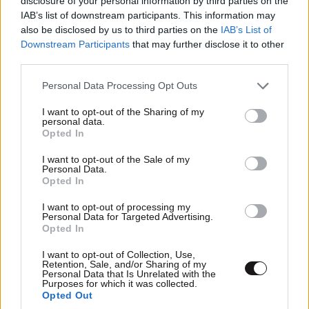
disclosure of your personal information by third parties on the
IAB’s list of downstream participants. This information may
also be disclosed by us to third parties on the
IAB’s List of
Downstream Participants
that may further disclose it to other
third parties.
Please note that this website/app uses one or more Google
Personal Data Processing Opt Outs
services and may gather and store information including but
not limited to your visit or usage behaviour. You may click to
I want to opt-out of the Sharing of my
personal data.
Η «σκιά» του Τραμπ πάνω από τα Βαλκάνια:
grant or deny consent to Google and its third-party tags to
Opted In
use your data for below specified purposes in below Google
Γιατί η Βοσνία κινδυνεύει με νέα
consent section.
I want to opt-out of the Sale of my
αποσταθεροποίηση – Νέος πόλος στη μάχη
Personal Data.
Δύσης–Ρωσίας
Opted In
I want to opt-out of processing my
Personal Data for Targeted Advertising.
Opted In
I want to opt-out of Collection, Use,
Retention, Sale, and/or Sharing of my
Ακολουθήστε το
NEWSBEAST
στο
Google News
Personal Data that Is Unrelated with the
και μάθετε πρώτοι όλες τις ειδήσεις
Purposes for which it was collected.
Opted Out