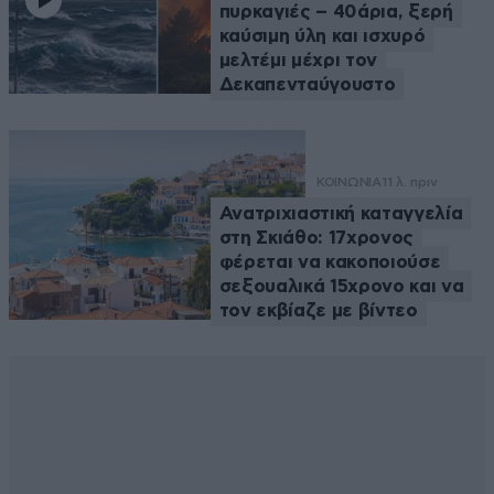
πυρκαγιές – 40άρια, ξερή
καύσιμη ύλη και ισχυρό
μελτέμι μέχρι τον
Δεκαπενταύγουστο
ΚΟΙΝΩΝΙΑ
11 λ. πριν
Ανατριχιαστική καταγγελία
στη Σκιάθο: 17χρονος
φέρεται να κακοποιούσε
σεξουαλικά 15χρονο και να
τον εκβίαζε με βίντεο