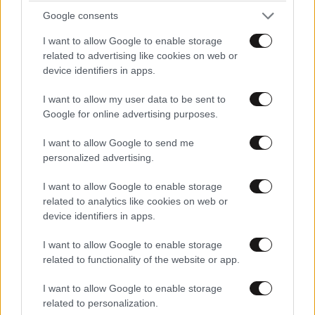
λαμπερή επιδερμίδα το καλοκαίρι
Google consents
δεν βρίσκεται σε βαζάκι, αλλά στο
I want to allow Google to enable storage
ποτήρι σας
related to advertising like cookies on web or
device identifiers in apps.
I want to allow my user data to be sent to
Google for online advertising purposes.
Έχω δοκιμάσει εκατοντάδες
προϊόντα ομορφιάς, αλλά κάθε
I want to allow Google to send me
καλοκαίρι επιστρέφω σε μια
personalized advertising.
λεπτόρρευστη ενυδατική και
καθόλου foundation
I want to allow Google to enable storage
related to analytics like cookies on web or
device identifiers in apps.
I want to allow Google to enable storage
Η νέα πολυτέλεια δεν είναι το τέλειο
related to functionality of the website or app.
μανικιούρ: Είναι τα υγιή, φυσικά
νύχια
I want to allow Google to enable storage
related to personalization.