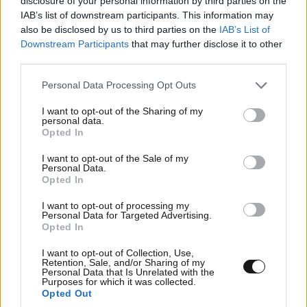
disclosure of your personal information by third parties on the
Guerlain Aqua Allegoria Forte Nerolia Vetiver
IAB’s list of downstream participants. This information may
also be disclosed by us to third parties on the
IAB’s List of
Downstream Participants
that may further disclose it to other
Νεράντζι, εσπεριδοειδή, βετιβέρ και μια ανεπαίσθητη
third parties.
πράσινη φρεσκάδα συνθέτουν ένα άρωμα που
Please note that this website/app uses one or more Google
Personal Data Processing Opt Outs
μοιάζει με δροσερό αεράκι σε παραθαλάσσιο
services and may gather and store information including but
θέρετρο της Μεσογείου. Ιδανικό για όσες θέλουν
not limited to your visit or usage behaviour. You may click to
I want to opt-out of the Sharing of my
personal data.
κάτι εκλεπτυσμένο και φρέσκο χωρίς να γίνεται
grant or deny consent to Google and its third-party tags to
Opted In
προβλέψιμο.
use your data for below specified purposes in below Google
consent section.
I want to opt-out of the Sale of my
Personal Data.
Opted In
I want to opt-out of processing my
Ακολουθήστε
το
Newsbeast
στο Viber και
Personal Data for Targeted Advertising.
μάθετε
πρώτοι
τα
σημαντικότερα νέα
Opted In
I want to opt-out of Collection, Use,
Διαβάστε σχετικά
Retention, Sale, and/or Sharing of my
Personal Data that Is Unrelated with the
Purposes for which it was collected.
Opted Out
Η πιο οικονομική «θεραπεία» για