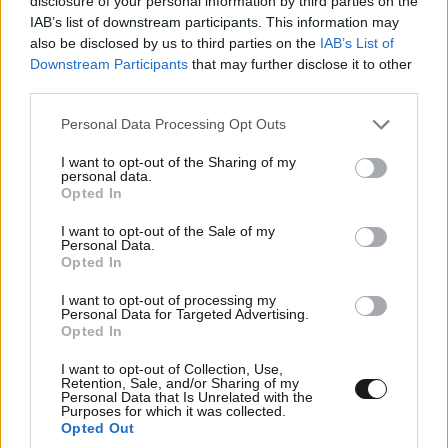
disclosure of your personal information by third parties on the
IAB’s list of downstream participants. This information may
also be disclosed by us to third parties on the
IAB’s List of
Downstream Participants
that may further disclose it to other
third parties.
Καμπαρντίνα Answear Lab
119,90€
Please note that this website/app uses one or more Google
Personal Data Processing Opt Outs
services and may gather and store information including but
not limited to your visit or usage behaviour. You may click to
I want to opt-out of the Sharing of my
personal data.
grant or deny consent to Google and its third-party tags to
Opted In
use your data for below specified purposes in below Google
consent section.
I want to opt-out of the Sale of my
Personal Data.
Opted In
I want to opt-out of processing my
Personal Data for Targeted Advertising.
Opted In
I want to opt-out of Collection, Use,
Retention, Sale, and/or Sharing of my
Personal Data that Is Unrelated with the
Purposes for which it was collected.
Opted Out