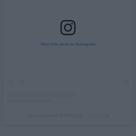
View this post on Instagram
A post shared by ROXANE (@r_o_x_a_n_e)