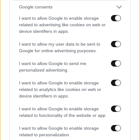
Google consents
I want to allow Google to enable storage
related to advertising like cookies on web or
device identifiers in apps.
I want to allow my user data to be sent to
Google for online advertising purposes.
I want to allow Google to send me
personalized advertising.
I want to allow Google to enable storage
related to analytics like cookies on web or
device identifiers in apps.
Massimo Dutti Κλασική καμπαρντίνα με ζώνη
169€
I want to allow Google to enable storage
related to functionality of the website or app.
I want to allow Google to enable storage
Ακολουθήστε
το
Newsbeast
στο Viber και
related to personalization.
μάθετε
πρώτοι
τα
σημαντικότερα νέα