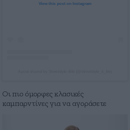
View this post on Instagram
A post shared by Streetstyle 4life (@streetstyle_4_life)
Οι πιο όμορφες κλασικές
καμπαρντίνες για να αγοράσετε