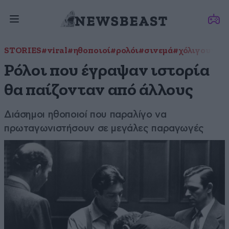
STORIES
#viral
#ηθοποιοί
#ρολόι
#σινεμά
#χόλιγουντ
Ρόλοι που έγραψαν ιστορία
θα παίζονταν από άλλους
Διάσημοι ηθοποιοί που παραλίγο να
πρωταγωνιστήσουν σε μεγάλες παραγωγές