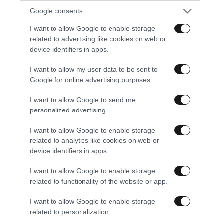
Google consents
I want to allow Google to enable storage
related to advertising like cookies on web or
device identifiers in apps.
Κι όμως, πριν ο Κιάνου Ριβς σφραγίζει τον ρόλο του
σωτήρα της ανθρωπότητας στο εκπληκτικό «Matrix»,
I want to allow my user data to be sent to
το Χόλιγουντ ζήτησε από τον Γουίλ Σμιθ να
Google for online advertising purposes.
ενσαρκώσει τον ρόλο. Αντίθετα με άλλους
I want to allow Google to send me
ηθοποιούς που απέρριψαν θρυλικούς ρόλους, ο
personalized advertising.
Γουίλ Σμιθ επέμεινε στην απόφασή του ότι έκανε τη
σωστή επιλογή, θεωρώντας πως ο ρόλος δεν του
I want to allow Google to enable storage
ταίριαζε.
related to analytics like cookies on web or
device identifiers in apps.
Ντένζελ Ουάσιγκτον, «Se7en»
I want to allow Google to enable storage
related to functionality of the website or app.
I want to allow Google to enable storage
related to personalization.