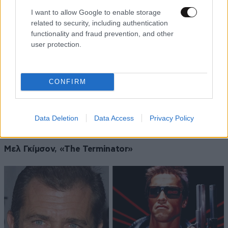
I want to allow Google to enable storage
related to security, including authentication
functionality and fraud prevention, and other
user protection.
Ο Ντένζελ Ουάσιγκτον μπορούσε να πάρει το ρόλο
CONFIRM
του ντεντέκτιβ Ντέιβιντ Μάιλς, αλλά αρνήθηκε γιατί
προτίμησε να δουλέψει στο θρίλερ «Ο διάβολος σε
μπλε φόρεμα». Παραδέχθηκε ότι όταν είδε την ταινία
Data Deletion
Data Access
Privacy Policy
το μετάνιωσε και λίγο «ζήλεψε» τον Μπραντ Πιτ.
Μελ Γκίμσον, «The Terminator»