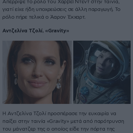
Απέρριψε το ρόλο του Χάρβεϊ Ντεντ στην ταινία,
γιατί είχε ήδη υποχρεώσεις σε άλλη παραγωγή. Το
ρόλο πήρε τελικά ο Άαρον Έκχαρτ.
Αντζελίνα Τζολί, «Gravity»
Η Αντζελίνα Τζολί προσπέρασε την ευκαιρία να
παίξει στην ταινία «Gravity» μετά από παρότρυνση
του μάνατζερ της ο οποίος είδε την πόρτα της