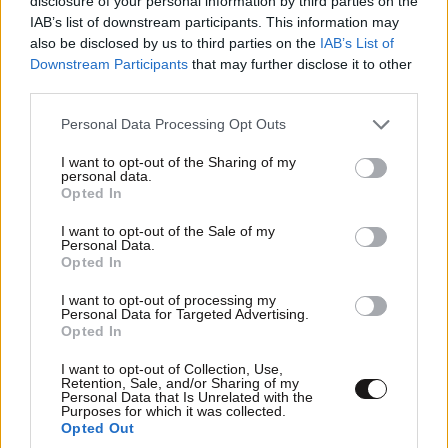
επελέγη τελικά η Σάρον Στόουν, ο ρόλος είχε πολλές
disclosure of your personal information by third parties on the
IAB’s list of downstream participants. This information may
γυμνές σκηνές που η Φάιφερ είχε πει ότι τις
also be disclosed by us to third parties on the
IAB’s List of
σιχαίνεται ενώ παράλληλα ντρεπόταν και τον πατέρα
Downstream Participants
that may further disclose it to other
της. Όσο για το δεύτερο «όχι» της, ρόλο στον οποίο
third parties.
είδαμε τελικά την Τζούλια Ρόμπερτς, είχε πει ότι δεν
Please note that this website/app uses one or more Google
Personal Data Processing Opt Outs
της πολυάρεσε το ύφος του σεναρίου.
services and may gather and store information including but
not limited to your visit or usage behaviour. You may click to
I want to opt-out of the Sharing of my
personal data.
Γουίλ Σμιθ, «The Matrix»
grant or deny consent to Google and its third-party tags to
Opted In
use your data for below specified purposes in below Google
consent section.
I want to opt-out of the Sale of my
Personal Data.
Opted In
I want to opt-out of processing my
Personal Data for Targeted Advertising.
Opted In
I want to opt-out of Collection, Use,
Retention, Sale, and/or Sharing of my
Personal Data that Is Unrelated with the
Purposes for which it was collected.
Opted Out