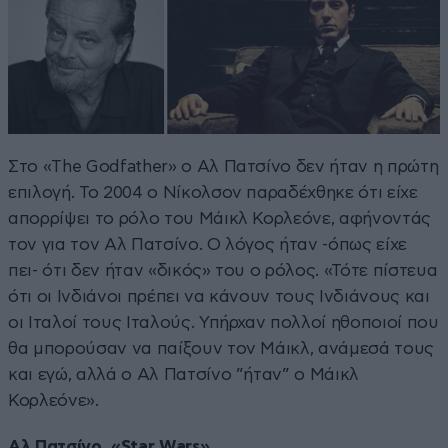
Στο «The Godfather» ο Αλ Πατσίνο δεν ήταν η πρώτη
επιλογή. Το 2004 ο Νίκολσον παραδέχθηκε ότι είχε
απορρίψει το ρόλο του Μάικλ Κορλεόνε, αφήνοντάς
τον για τον Αλ Πατσίνο. Ο λόγος ήταν -όπως είχε
πει- ότι δεν ήταν «δικός» του ο ρόλος. «Τότε πίστευα
ότι οι Ινδιάνοι πρέπει να κάνουν τους Ινδιάνους και
οι Ιταλοί τους Ιταλούς. Υπήρχαν πολλοί ηθοποιοί που
θα μπορούσαν να παίξουν τον Μάικλ, ανάμεσά τους
και εγώ, αλλά ο Αλ Πατσίνο ”ήταν” ο Μάικλ
Κορλεόνε».
Αλ Πατσίνο, «Star Wars»