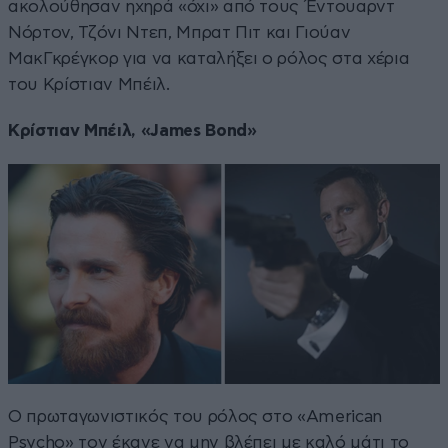
ακολούθησαν ηχηρά «όχι» από τους Έντουαρντ
Νόρτον, Τζόνι Ντεπ, Μπρατ Πιτ και Γιούαν
ΜακΓκρέγκορ για να καταλήξει ο ρόλος στα χέρια
του Κρίστιαν Μπέιλ.
Κρίστιαν Μπέιλ, «James Bond»
Ο πρωταγωνιστικός του ρόλος στο «American
Psycho» τον έκανε να μην βλέπει με καλό μάτι το