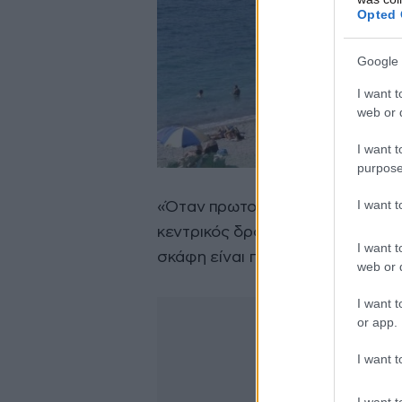
Opted 
Google 
I want t
web or d
I want t
purpose
I want 
«Όταν πρωτοεπισκέφτηκα τη Σκόπ
κεντρικός δρόμος. Τώρα τα μουλά
I want t
σκάφη είναι πιο συνηθισμένα, όμ
web or d
I want t
or app.
I want t
I want t