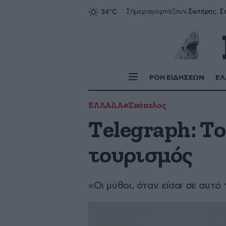
Σήμερα
γιορτάζουν:
ΡΟΗ ΕΙΔΗΣΕΩΝ
ΕΛ
ΕΛΛΑΔΑ
#Σκόπελος
Τelegraph: Το
τουρισμός
«Οι μύθοι, όταν είσαι σε αυτό