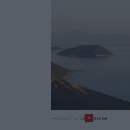
19·05·2017 15:33
σχόλια
11