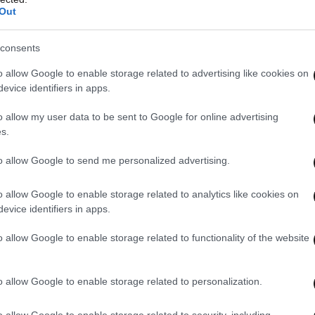
Out
consents
o allow Google to enable storage related to advertising like cookies on
evice identifiers in apps.
o allow my user data to be sent to Google for online advertising
s.
to allow Google to send me personalized advertising.
ελο πριν από 20 χρόνια, υπήρχε μόνο ένας
ρια έχουν αντικατασταθεί από αυτοκίνητα. Τα
o allow Google to enable storage related to analytics like cookies on
ως, από τα αυτοκίνητα.
evice identifiers in apps.
o allow Google to enable storage related to functionality of the website
o allow Google to enable storage related to personalization.
o allow Google to enable storage related to security, including