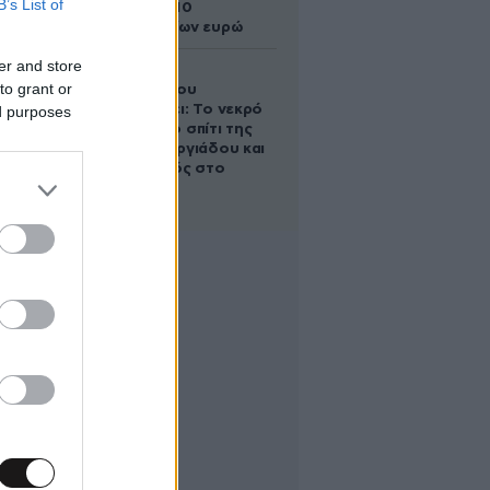
B’s List of
άλογο των 10
εκατομμυρίων ευρώ
er and store
Ο Στράτος
to grant or
Τζώρτζογλου
αποκαλύπτει: Το νεκρό
ed purposes
έμβρυο στο σπίτι της
Μαρίας Γεωργιάδου και
ο εγκλεισμός στο
ψυχιατρείο