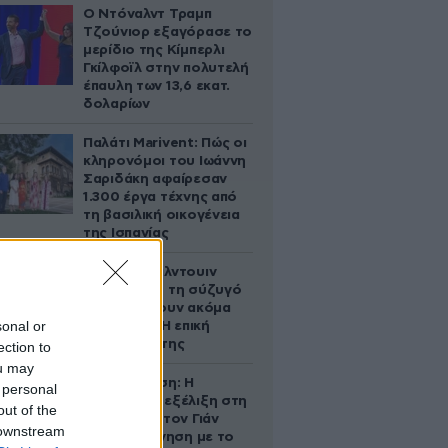
Ο Ντόναλντ Τραμπ
Τζούνιορ εξαγόρασε το
μερίδιο της Κίμπερλι
Γκίλφοϊλ στην πολυτελή
έπαυλη των 13,6 εκατ.
δολαρίων
Παλάτι Marivent: Πώς οι
κληρονόμοι του Ιωάννη
Σαριδάκη αφαίρεσαν
1.300 έργα τέχνης από
τη βασιλική οικογένεια
της Ισπανίας
Ο Άλεκ Μπάλντουιν
ζήτησε από τη σύζυγό
του να κάνουν ακόμα
sonal or
ένα παιδί – Η επική
αντίδρασή της
ection to
ou may
Αθηνά Ωνάση: Η
 personal
απρόσμενη εξέλιξη στη
out of the
διαμάχη με τον Γιάν
 downstream
Τοπς – Η κίνηση με το