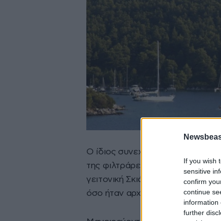
Newsbeast
Ο ίδιος συνεχίζει την περιγραφή
If you wish 
της φιλτράρει τους περισσότερο
sensitive in
γειτονική Σκιάθο. Αν και, η Σκόπε
confirm you
continue se
όσο ήταν αρχικά.
information 
further disc