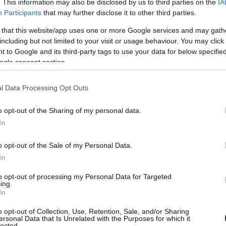
το μπλε του Αιγαίου και τον Όλυμπο σε μακρινή
. This information may also be disclosed by us to third parties on the
IA
Participants
that may further disclose it to other third parties.
ίνεις την ώρα της ημέρας από τους
ων που έρχονται και φεύγουν. Κάτι τέτοιες
 that this website/app uses one or more Google services and may gath
including but not limited to your visit or usage behaviour. You may click 
 είναι αδύνατο να μη σκεφτείς την επιστροφή
 to Google and its third-party tags to use your data for below specifi
ατάρτι του. Οι μύθοι, όταν είσαι σε αυτό το
ogle consent section.
μη και αν είσαι στην κουζίνα και μαγειρεύεις
l Data Processing Opt Outs
o opt-out of the Sharing of my personal data.
In
o opt-out of the Sale of my Personal Data.
In
to opt-out of processing my Personal Data for Targeted
ing.
In
o opt-out of Collection, Use, Retention, Sale, and/or Sharing
ersonal Data that Is Unrelated with the Purposes for which it
lected.