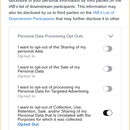
disclosure of your personal information by third parties on the
IAB’s list of downstream participants. This information may
also be disclosed by us to third parties on the
IAB’s List of
Downstream Participants
that may further disclose it to other
third parties.
Please note that this website/app uses one or more Google
Personal Data Processing Opt Outs
services and may gather and store information including but
not limited to your visit or usage behaviour. You may click to
I want to opt-out of the Sharing of my
personal data.
grant or deny consent to Google and its third-party tags to
Opted In
use your data for below specified purposes in below Google
consent section.
I want to opt-out of the Sale of my
Personal Data.
Opted In
ΠΟΛΙΤΙΚΗ
07·08·2026 20:19
I want to opt-out of processing my
Personal Data for Targeted Advertising.
Θανάσης Αυγερινός για Καρυστιανού-Γρατσία:
Opted In
«Σπέκουλα, ψεύδη, πολιτική αναξιοπρέπεια και
ανεπίδεκτες μαθήσεως»
I want to opt-out of Collection, Use,
Retention, Sale, and/or Sharing of my
Personal Data that Is Unrelated with the
Purposes for which it was collected.
Opted Out