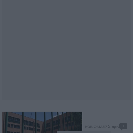
1
ΚΟΙΝΩΝΙΑ
57 λ. πριν