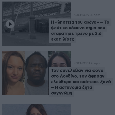
ΚΟΣΜΟΣ
9 λ. πριν
Η «ληστεία του αιώνα» – Το
ψεύτικο κόκκινο σήμα που
σταμάτησε τρένο με 2,6
εκατ. λίρες
ΚΟΣΜΟΣ
11 λ. πριν
Τον συνέλαβαν για φόνο
στο Λονδίνο, τον άφησαν
ελεύθερο και σκότωσε ξανά
– Η αστυνομία ζητά
συγγνώμη