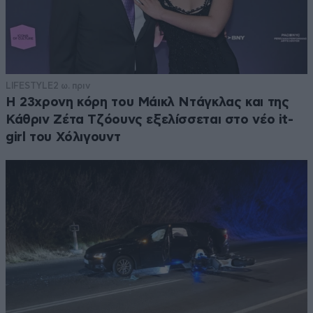
LIFESTYLE
2 ω. πριν
Η 23χρονη κόρη τoυ Μάικλ Ντάγκλας και της
Κάθριν Ζέτα Τζόουνς εξελίσσεται στο νέο it-
girl του Χόλιγουντ