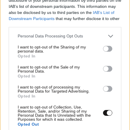
disclosure of your personal information by third parties on the
IAB’s list of downstream participants. This information may
also be disclosed by us to third parties on the
IAB’s List of
Downstream Participants
that may further disclose it to other
third parties.
Please note that this website/app uses one or more Google
Personal Data Processing Opt Outs
services and may gather and store information including but
not limited to your visit or usage behaviour. You may click to
I want to opt-out of the Sharing of my
personal data.
grant or deny consent to Google and its third-party tags to
Opted In
use your data for below specified purposes in below Google
consent section.
I want to opt-out of the Sale of my
Personal Data.
Opted In
I want to opt-out of processing my
Personal Data for Targeted Advertising.
Opted In
I want to opt-out of Collection, Use,
Retention, Sale, and/or Sharing of my
Personal Data that Is Unrelated with the
Purposes for which it was collected.
Opted Out