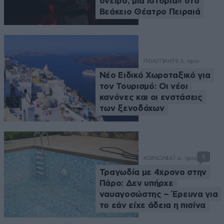
όνειρο, μια ιστορία» στο
Βεάκειο Θέατρο Πειραιά
ΠΟΛΙΤΙΚΗ
59 λ. πριν
Νέο Ειδικό Χωροταξικό για
τον Τουρισμό: Οι νέοι
κανόνες και οι ενστάσεις
των ξενοδόχων
3
ΚΟΙΝΩΝΙΑ
1 ω. πριν
Τραγωδία με 4χρονο στην
Πάρο: Δεν υπήρχε
ναυαγοσώστης – Έρευνα για
το εάν είχε άδεια η πισίνα