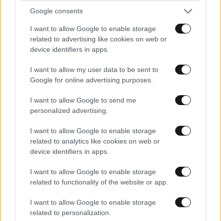
Google consents
I want to allow Google to enable storage
related to advertising like cookies on web or
device identifiers in apps.
I want to allow my user data to be sent to
Google for online advertising purposes.
I want to allow Google to send me
personalized advertising.
LIFESTYLE
08·08·2026 19:12
I want to allow Google to enable storage
Εριέττα Κούρκουλου – Τα 33α γενέθλια και τα
related to analytics like cookies on web or
φιλιά με τον Βύρωνα Βασιλειάδη: «Καμία στιγμή
device identifiers in apps.
ευτυχίας δεδομένη»
I want to allow Google to enable storage
related to functionality of the website or app.
I want to allow Google to enable storage
related to personalization.