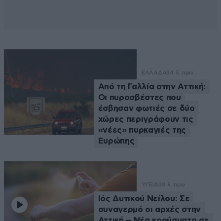
ΕΛΛΑΔΑ
34 λ. πριν
Από τη Γαλλία στην Αττική:
Οι πυροσβέστες που
έσβησαν φωτιές σε δύο
χώρες περιγράφουν τις
«νέες» πυρκαγιές της
Ευρώπης
ΥΓΕΙΑ
38 λ. πριν
Ιός Δυτικού Νείλου: Σε
συναγερμό οι αρχές στην
Αττική – Νέα κρούσματα σε