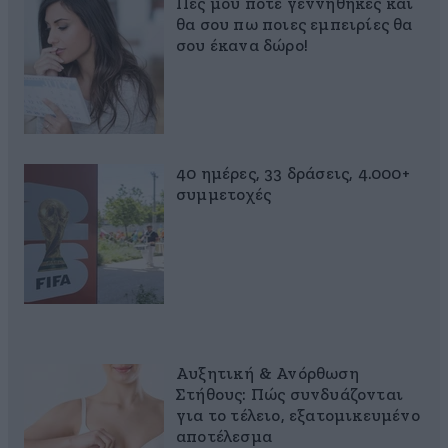
Πες μου πότε γεννήθηκες και
θα σου πω ποιες εμπειρίες θα
σου έκανα δώρο!
40 ημέρες, 33 δράσεις, 4.000+
συμμετοχές
Αυξητική & Ανόρθωση
Στήθους: Πώς συνδυάζονται
για το τέλειο, εξατομικευμένο
αποτέλεσμα