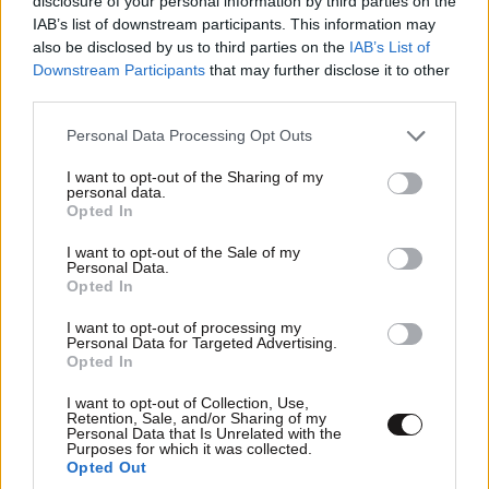
disclosure of your personal information by third parties on the
IAB’s list of downstream participants. This information may
also be disclosed by us to third parties on the
IAB’s List of
Downstream Participants
that may further disclose it to other
third parties.
Please note that this website/app uses one or more Google
Personal Data Processing Opt Outs
services and may gather and store information including but
not limited to your visit or usage behaviour. You may click to
I want to opt-out of the Sharing of my
personal data.
grant or deny consent to Google and its third-party tags to
Opted In
use your data for below specified purposes in below Google
consent section.
I want to opt-out of the Sale of my
Personal Data.
Opted In
I want to opt-out of processing my
Personal Data for Targeted Advertising.
Opted In
I want to opt-out of Collection, Use,
Retention, Sale, and/or Sharing of my
Personal Data that Is Unrelated with the
Purposes for which it was collected.
Opted Out