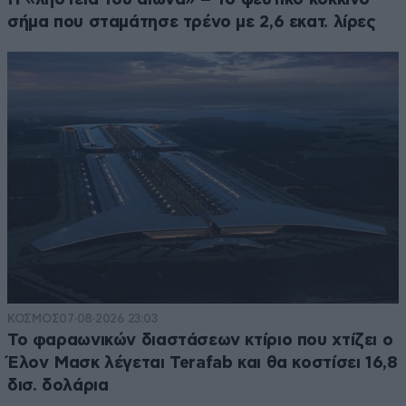
σήμα που σταμάτησε τρένο με 2,6 εκατ. λίρες
ΚΟΣΜΟΣ
07·08·2026 23:03
Το φαραωνικών διαστάσεων κτίριο που χτίζει ο
Έλον Μασκ λέγεται Terafab και θα κοστίσει 16,8
δισ. δολάρια