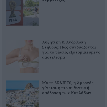
Αυξητική & Ανόρθωση
Στήθους: Πώς συνδυάζονται
για το τέλειο, εξατομικευμένο
αποτέλεσμα
Με τη SEAJETS, η Αμοργός
γίνεται η πιο αυθεντική
απόδραση των Κυκλάδων