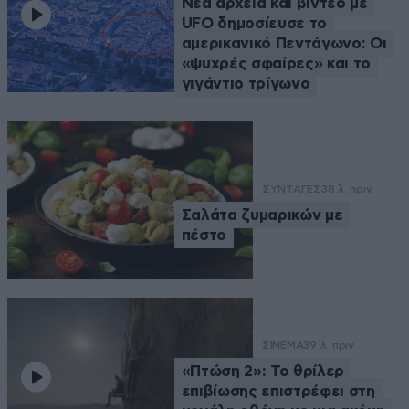
Νέα αρχεία και βίντεο με
UFO δημοσίευσε το
αμερικανικό Πεντάγωνο: Οι
«ψυχρές σφαίρες» και το
γιγάντιο τρίγωνο
ΣΥΝΤΑΓΕΣ
38 λ. πριν
Σαλάτα ζυμαρικών με
πέστο
ΣΙΝΕΜΑ
39 λ. πριν
«Πτώση 2»: Το θρίλερ
επιβίωσης επιστρέφει στη