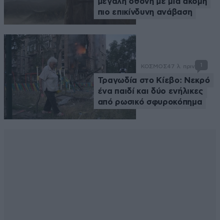
μεγάλη οθόνη με μια ακόμη
πιο επικίνδυνη ανάβαση
1
ΚΟΣΜΟΣ
47 λ. πριν
Τραγωδία στο Κίεβο: Νεκρό
ένα παιδί και δύο ενήλικες
από ρωσικό σφυροκόπημα