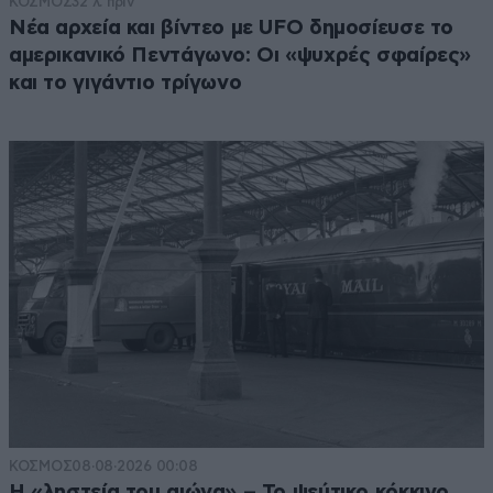
ΚΟΣΜΟΣ
32 λ. πριν
Νέα αρχεία και βίντεο με UFO δημοσίευσε το
αμερικανικό Πεντάγωνο: Οι «ψυχρές σφαίρες»
και το γιγάντιο τρίγωνο
ΚΟΣΜΟΣ
08·08·2026 00:08
Η «ληστεία του αιώνα» – Το ψεύτικο κόκκινο